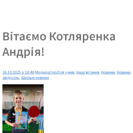
Вітаємо Котляренка
Андрія!
26.10.2025 о 18:46
Модератор
Для учнів
,
Наші вітання
,
Новини
,
Новини
звідусіль
,
Шкільні новини