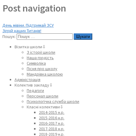
Post navigation
День мівіни. Підтримай ЗСУ
Зігрій наших Титанів!
Пошук:
Візитка школи⇩
З історії школи
Наша гордість
Символіка
Пісня про школу
Мандрівка школою
Адміністрація
Колектив закладу⇩
Педагоги
Персонал школи
Психологічна служба школи
Класні колективи⇩
2014-2015 н.р.
2015-2016 н.р.
2016-2017 н.р.
2017-2018 н.р.
2018-2019 н.р.