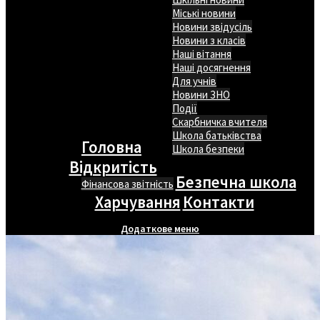
Міські новини
Новини звідусіль
Новини з класів
Наші вітання
Наші досягнення
Для учнів
Новини ЗНО
Події
Скарбничка вчителя
Школа батьківства
Головна
Школа безпеки
Відкритість
Безпечна школа
Фінансова звітність
Харчування
Контакти
Додаткове меню