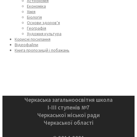
Астрономія
Економіка
Хімія
Біологія
Основи здоров’я
Географія
Художня культура
Корисні посилання
Відеофайли
Книга пропозицій і побажань
Черкаська загальноосвітня школа
І-ІІІ ступенів №7
Черкаської міської ради
Черкаської області