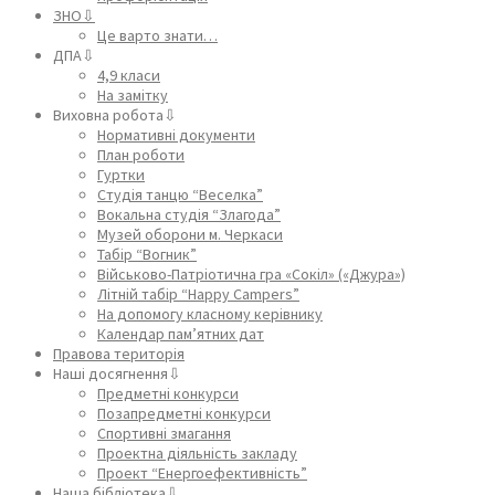
ЗНО⇩
Це варто знати…
ДПА⇩
4,9 класи
На замітку
Виховна робота⇩
Нормативні документи
План роботи
Гуртки
Студія танцю “Веселка”
Вокальна студія “Злагода”
Музей оборони м. Черкаси
Табір “Вогник”
Військово-Патріотична гра «Сокіл» («Джура»)
Літній табір “Happy Campers”
На допомогу класному керівнику
Календар пам’ятних дат
Правова територія
Наші досягнення⇩
Предметні конкурси
Позапредметні конкурси
Спортивні змагання
Проектна діяльність закладу
Проект “Енергоефективність”
Наша бібліотека⇩