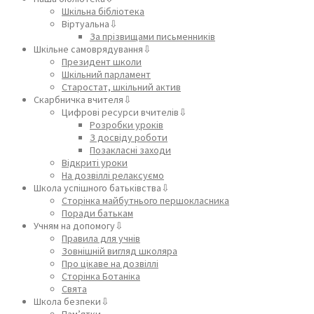
Шкільна бібліотека
Віртуальна⇩
За прізвищами письменників
Шкільне самоврядування⇩
Президент школи
Шкільний парламент
Старостат, шкільний актив
Скарбничка вчителя⇩
Цифрові ресурси вчителів⇩
Розробки уроків
З досвіду роботи
Позакласні заходи
Відкриті уроки
На дозвіллі релаксуємо
Школа успішного батьківства⇩
Сторінка майбутнього першокласника
Поради батькам
Учням на допомогу⇩
Правила для учнів
Зовнішній вигляд школяра
Про цікаве на дозвіллі
Сторінка Ботаніка
Свята
Школа безпеки⇩
Пам’ятки