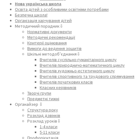
Нова українська школа
Освіта дітей з особливими освітніми потребами
Безпечна школа!
Організація харчування дітей
Методичний порадник⇩
Нормативні документи
Методичні рекомендації
Критерії оцінювання
Вимоги до ведення зошитів
Шкільні методоб’єднання⇩
Вчителів суспільно-гуманітарного циклу
Вчителів природничо-математичного циклу
Вчителів художньо-естетичного циклу
Вчителів спортивного та трудового спрямування
Вчителів початкових класів
Класних керівників
Творчі групи
Предметні тижні
Органайзер ⇩
Структура року
Розклад дзвінків
Розклад уроків⇩
1-4 класи
5-11 класи
Профорієнтація