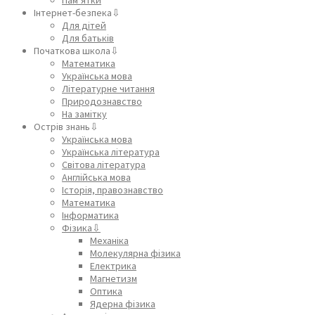
Інтернет-безпека⇩
Для дітей
Для батьків
Початкова школа⇩
Математика
Українська мова
Літературне читання
Природознавство
На замітку
Острів знань⇩
Українська мова
Українська література
Світова література
Англійська мова
Історія, правознавство
Математика
Інформатика
Фізика⇩
Механіка
Молекулярна фізика
Електрика
Магнетизм
Оптика
Ядерна фізика