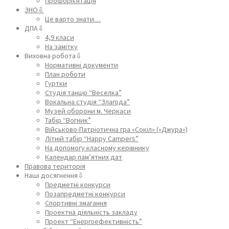
Профорієнтація
ЗНО⇩
Це варто знати…
ДПА⇩
4,9 класи
На замітку
Виховна робота⇩
Нормативні документи
План роботи
Гуртки
Студія танцю “Веселка”
Вокальна студія “Злагода”
Музей оборони м. Черкаси
Табір “Вогник”
Військово-Патріотична гра «Сокіл» («Джура»)
Літній табір “Happy Campers”
На допомогу класному керівнику
Календар пам’ятних дат
Правова територія
Наші досягнення⇩
Предметні конкурси
Позапредметні конкурси
Спортивні змагання
Проектна діяльність закладу
Проект “Енергоефективність”