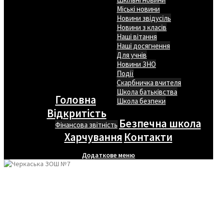
Міські новини
Новини звідусіль
Новини з класів
Наші вітання
Наші досягнення
Для учнів
Новини ЗНО
Події
Скарбничка вчителя
Школа батьківства
Головна
Школа безпеки
Відкритість
Безпечна школа
Фінансова звітність
Харчування
Контакти
Додаткове меню