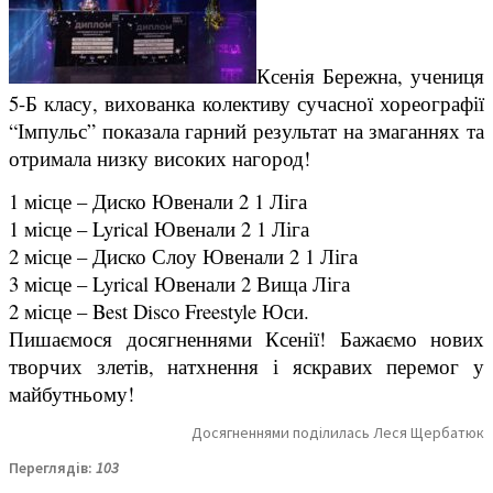
Ксенія Бережна, учениця
5-Б класу, вихованка колективу сучасної хореографії
“Імпульс” показала гарний результат на змаганнях та
отримала низку високих нагород!
1 місце – Диско Ювенали 2 1 Ліга
1 місце – Lyrical Ювенали 2 1 Ліга
2 місце – Диско Слоу Ювенали 2 1 Ліга
3 місце – Lyrical Ювенали 2 Вища Ліга
2 місце – Best Disco Freestyle Юси.
Пишаємося досягненнями Ксенії! Бажаємо нових
творчих злетів, натхнення і яскравих перемог у
майбутньому!
Досягненнями поділилась Леся Щербатюк
Переглядів:
103