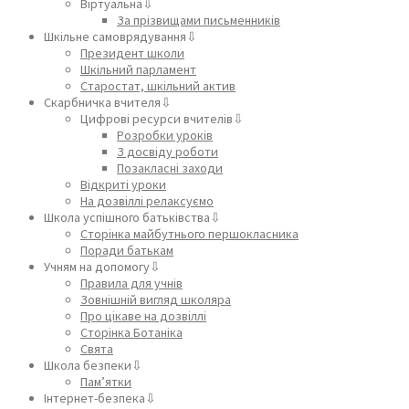
Віртуальна⇩
За прізвищами письменників
Шкільне самоврядування⇩
Президент школи
Шкільний парламент
Старостат, шкільний актив
Скарбничка вчителя⇩
Цифрові ресурси вчителів⇩
Розробки уроків
З досвіду роботи
Позакласні заходи
Відкриті уроки
На дозвіллі релаксуємо
Школа успішного батьківства⇩
Сторінка майбутнього першокласника
Поради батькам
Учням на допомогу⇩
Правила для учнів
Зовнішній вигляд школяра
Про цікаве на дозвіллі
Сторінка Ботаніка
Свята
Школа безпеки⇩
Пам’ятки
Інтернет-безпека⇩