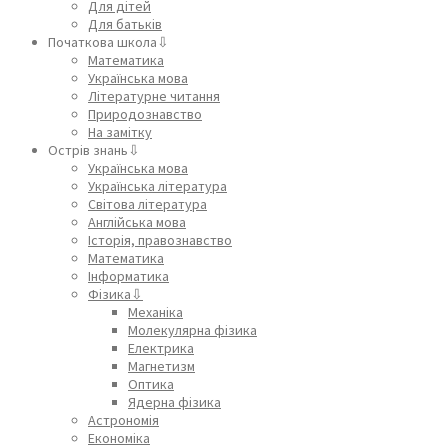
Для дітей
Для батьків
Початкова школа⇩
Математика
Українська мова
Літературне читання
Природознавство
На замітку
Острів знань⇩
Українська мова
Українська література
Світова література
Англійська мова
Історія, правознавство
Математика
Інформатика
Фізика⇩
Механіка
Молекулярна фізика
Електрика
Магнетизм
Оптика
Ядерна фізика
Астрономія
Економіка