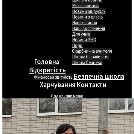
Міські новини
Новини звідусіль
Новини з класів
Наші вітання
Наші досягнення
Для учнів
Новини ЗНО
Події
Скарбничка вчителя
Школа батьківства
Головна
Школа безпеки
Відкритість
Безпечна школа
Фінансова звітність
Харчування
Контакти
Додаткове меню