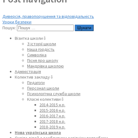
Диверсія, правопорушення та відповідальність
Уроки безпеки
Пошук:
Візитка школи⇩
З історії школи
Наша гордість
Символіка
Пісня про школу
Мандрівка школою
Адміністрація
Колектив закладу⇩
Педагоги
Персонал школи
Психологічна служба школи
Класні колективи⇩
2014-2015 н.р.
2015-2016 н.р.
2016-2017 н.р.
2017-2018 н.р.
2018-2019 н.р.
Нова українська школа
Освіта дітей з особливими освітніми потребами