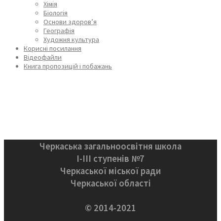
Хімія
Біологія
Основи здоров’я
Географія
Художня культура
Корисні посилання
Відеофайли
Книга пропозицій і побажань
Черкаська загальноосвітня школа
І-ІІІ ступенів №7
Черкаської міської ради
Черкаської області
© 2014-2021