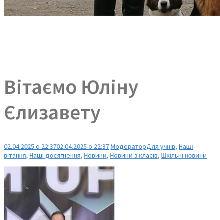
Вітаємо Юліну
Єлизавету
02.04.2025 о 22:37
02.04.2025 о 22:37
Модератор
Для учнів
,
Наші
вітання
,
Наші досягнення
,
Новини
,
Новини з класів
,
Шкільні новини