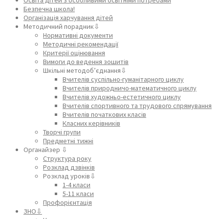
Безпечна школа!
Організація харчування дітей
Методичний порадник⇩
Нормативні документи
Методичні рекомендації
Критерії оцінювання
Вимоги до ведення зошитів
Шкільні методоб’єднання⇩
Вчителів суспільно-гуманітарного циклу
Вчителів природничо-математичного циклу
Вчителів художньо-естетичного циклу
Вчителів спортивного та трудового спрямування
Вчителів початкових класів
Класних керівників
Творчі групи
Предметні тижні
Органайзер ⇩
Структура року
Розклад дзвінків
Розклад уроків⇩
1-4 класи
5-11 класи
Профорієнтація
ЗНО⇩