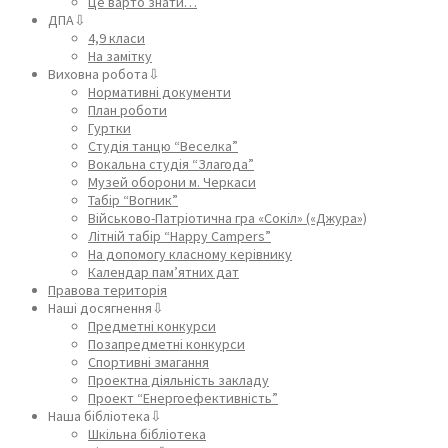
Це варто знати…
ДПА⇩
4,9 класи
На замітку
Виховна робота⇩
Нормативні документи
План роботи
Гуртки
Студія танцю “Веселка”
Вокальна студія “Злагода”
Музей оборони м. Черкаси
Табір “Вогник”
Військово-Патріотична гра «Сокіл» («Джура»)
Літній табір “Happy Campers”
На допомогу класному керівнику
Календар пам’ятних дат
Правова територія
Наші досягнення⇩
Предметні конкурси
Позапредметні конкурси
Спортивні змагання
Проектна діяльність закладу
Проект “Енергоефективність”
Наша бібліотека⇩
Шкільна бібліотека