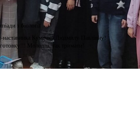
піади з біології
еля-наставника Кумечко Людмилу Павлівну!
готовку!!! Молодці, так тримати!