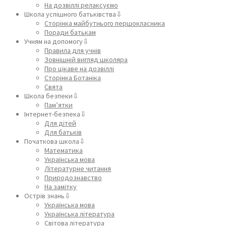
На дозвіллі релаксуємо
Школа успішного батьківства⇩
Сторінка майбутнього першокласника
Поради батькам
Учням на допомогу⇩
Правила для учнів
Зовнішній вигляд школяра
Про цікаве на дозвіллі
Сторінка Ботаніка
Свята
Школа безпеки⇩
Пам’ятки
Інтернет-безпека⇩
Для дітей
Для батьків
Початкова школа⇩
Математика
Українська мова
Літературне читання
Природознавство
На замітку
Острів знань⇩
Українська мова
Українська література
Світова література