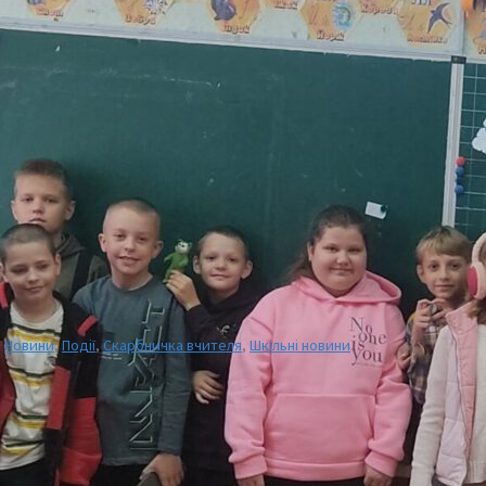
,
Новини
,
Події
,
Скарбничка вчителя
,
Шкільні новини