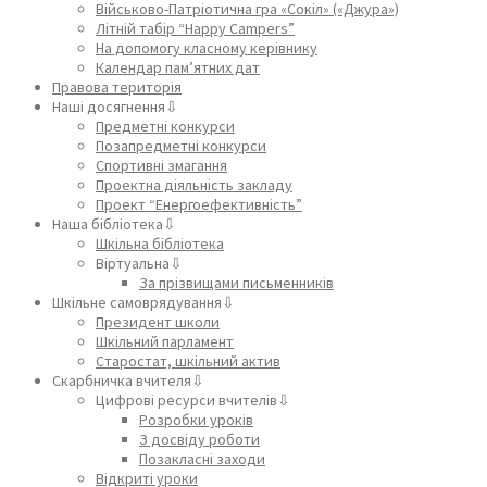
Військово-Патріотична гра «Сокіл» («Джура»)
Літній табір “Happy Campers”
На допомогу класному керівнику
Календар пам’ятних дат
Правова територія
Наші досягнення⇩
Предметні конкурси
Позапредметні конкурси
Спортивні змагання
Проектна діяльність закладу
Проект “Енергоефективність”
Наша бібліотека⇩
Шкільна бібліотека
Віртуальна⇩
За прізвищами письменників
Шкільне самоврядування⇩
Президент школи
Шкільний парламент
Старостат, шкільний актив
Скарбничка вчителя⇩
Цифрові ресурси вчителів⇩
Розробки уроків
З досвіду роботи
Позакласні заходи
Відкриті уроки