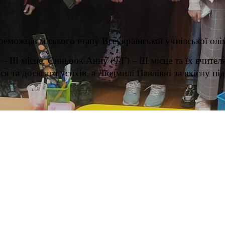
еможців міського етапу Всеукраїнської учнівської олім
– ІІІ місце,
Синьоок Анну (9-Г) – ІІІ місце та їх вчит
 та досягати успхів, а Людмилі Павлівні за якісну під