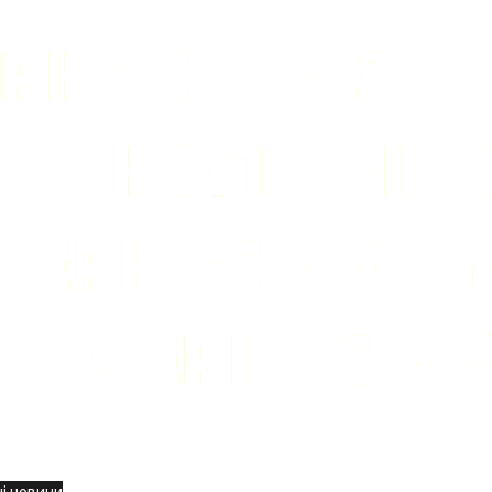
вини
і новини