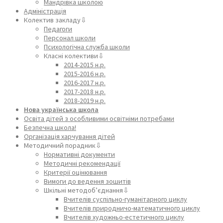
Мандрівка школою
Адміністрація
Колектив закладу⇩
Педагоги
Персонал школи
Психологічна служба школи
Класні колективи⇩
2014-2015 н.р.
2015-2016 н.р.
2016-2017 н.р.
2017-2018 н.р.
2018-2019 н.р.
Нова українська школа
Освіта дітей з особливими освітніми потребами
Безпечна школа!
Організація харчування дітей
Методичний порадник⇩
Нормативні документи
Методичні рекомендації
Критерії оцінювання
Вимоги до ведення зошитів
Шкільні методоб’єднання⇩
Вчителів суспільно-гуманітарного циклу
Вчителів природничо-математичного циклу
Вчителів художньо-естетичного циклу