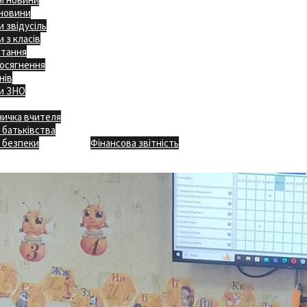
 новини
 звідусіль
 з класів
ітання
осягнення
нів
и ЗНО
ничка вчителя
Відкритість
 батьківства
Безпечна школа
Х
 безпеки
Фінансова звітність
Додаткове меню