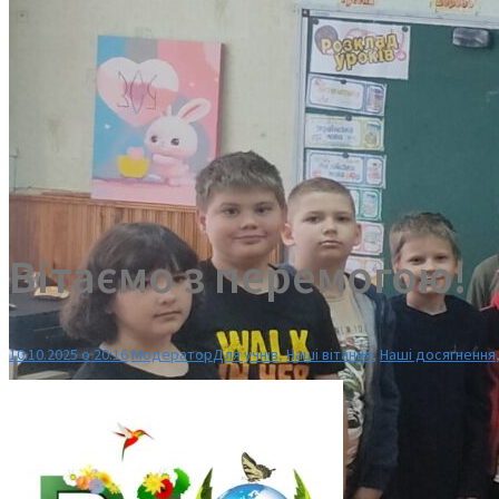
Вітаємо з перемогою!
10.10.2025 о 20:16
Модератор
Для учнів
,
Наші вітання
,
Наші досягнення