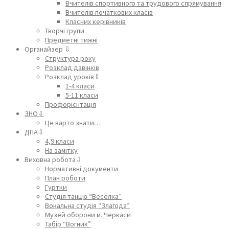
Вчителів спортивного та трудового спрямування
Вчителів початкових класів
Класних керівників
Творчі групи
Предметні тижні
Органайзер ⇩
Структура року
Розклад дзвінків
Розклад уроків⇩
1-4 класи
5-11 класи
Профорієнтація
ЗНО⇩
Це варто знати…
ДПА⇩
4,9 класи
На замітку
Виховна робота⇩
Нормативні документи
План роботи
Гуртки
Студія танцю “Веселка”
Вокальна студія “Злагода”
Музей оборони м. Черкаси
Табір “Вогник”