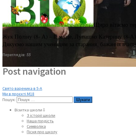
Щиро вітаємо пер
Жук Поліну (8- А) – ІІ місце,
Лупашко Катерину (8-А) 
Дякуємо нашим ученицям за старання, бажання вчитися
Переглядів:
55
Post navigation
Свято вареника в 5-А
Ми в проєкті М18
Пошук:
Візитка школи⇩
З історії школи
Наша гордість
Символіка
Пісня про школу