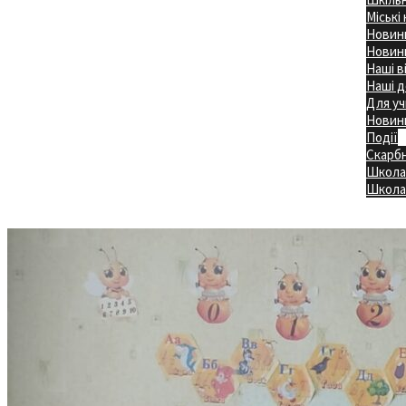
Міські
Новини
Новини
Наші в
Наші д
Для уч
Новин
Події
Скарб
Школа
Головна
Школа