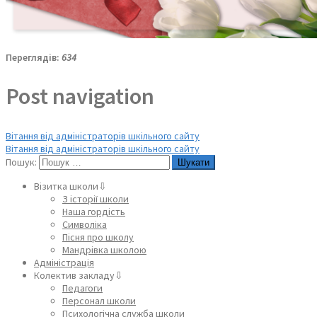
Переглядів:
634
Post navigation
Вітання від адміністраторів шкільного сайту
Вітання від адміністраторів шкільного сайту
Пошук:
Візитка школи⇩
З історії школи
Наша гордість
Символіка
Пісня про школу
Мандрівка школою
Адміністрація
Колектив закладу⇩
Педагоги
Персонал школи
Психологічна служба школи