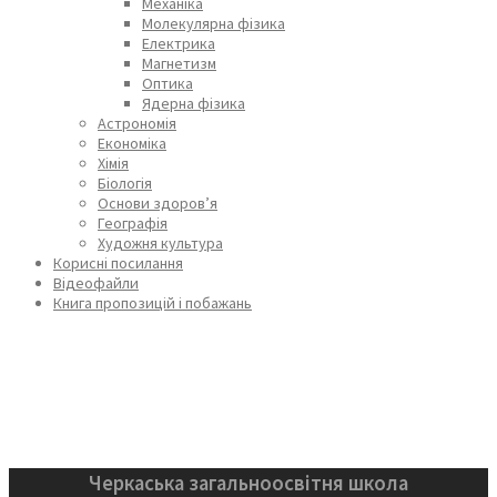
Механіка
Молекулярна фізика
Електрика
Магнетизм
Оптика
Ядерна фізика
Астрономія
Економіка
Хімія
Біологія
Основи здоров’я
Географія
Художня культура
Корисні посилання
Відеофайли
Книга пропозицій і побажань
Черкаська загальноосвітня школа