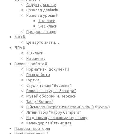
Структура року
Розклад дзвінків
Розклад уроків⇩
1-4 класи
5-11 класи
Профорієнтація
ЗНО⇩
Це варто знати…
ДПА⇩
4,9 класи
На замітку
Виховна робота⇩
Нормативні документи
План роботи
Гуртки
Студія танцю “Веселка”
Вокальна студія “Злагода”
Музей оборони м. Черкаси
Табір “Вогник”
Військово-Патріотична гра «Сокіл» («Джура»)
Літній табір “Happy Campers”
На допомогу класному керівнику
Календар пам’ятних дат
Правова територія
Наші досягнення⇩