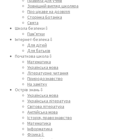
Правила для учнів
Зовнішній вигляд школяра
Про цікаве на дозвіллі
Сторінка Ботаніка
Свята
Школа безпеки⇩
Пам’ятки
Інтернет-безпека⇩
Для дітей
Для батьків
Початкова школа⇩
Математика
Українська мова
Літературне читання
Природознавство
На замітку
Острів знань⇩
Українська мова
Українська література
Світова література
Англійська мова
Історія, правознавство
Математика
Інформатика
Фізика⇩