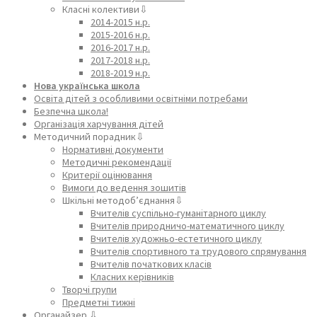
Класні колективи⇩
2014-2015 н.р.
2015-2016 н.р.
2016-2017 н.р.
2017-2018 н.р.
2018-2019 н.р.
Нова українська школа
Освіта дітей з особливими освітніми потребами
Безпечна школа!
Організація харчування дітей
Методичний порадник⇩
Нормативні документи
Методичні рекомендації
Критерії оцінювання
Вимоги до ведення зошитів
Шкільні методоб’єднання⇩
Вчителів суспільно-гуманітарного циклу
Вчителів природничо-математичного циклу
Вчителів художньо-естетичного циклу
Вчителів спортивного та трудового спрямування
Вчителів початкових класів
Класних керівників
Творчі групи
Предметні тижні
Органайзер ⇩