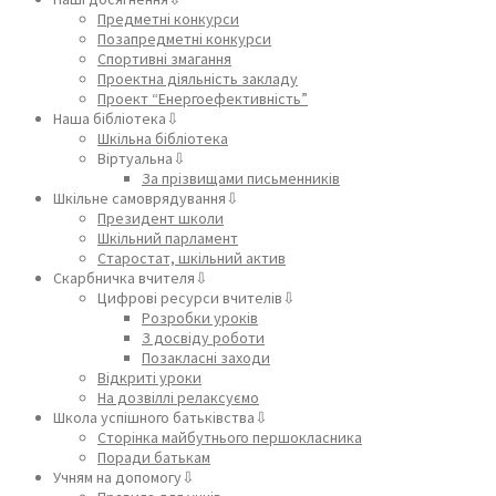
Предметні конкурси
Позапредметні конкурси
Спортивні змагання
Проектна діяльність закладу
Проект “Енергоефективність”
Наша бібліотека⇩
Шкільна бібліотека
Віртуальна⇩
За прізвищами письменників
Шкільне самоврядування⇩
Президент школи
Шкільний парламент
Старостат, шкільний актив
Скарбничка вчителя⇩
Цифрові ресурси вчителів⇩
Розробки уроків
З досвіду роботи
Позакласні заходи
Відкриті уроки
На дозвіллі релаксуємо
Школа успішного батьківства⇩
Сторінка майбутнього першокласника
Поради батькам
Учням на допомогу⇩