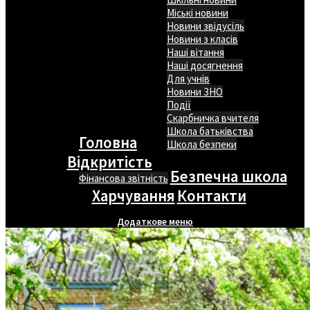
Міські новини
Новини звідусіль
Новини з класів
Наші вітання
Наші досягнення
Для учнів
Новини ЗНО
Події
Скарбничка вчителя
Школа батьківства
Головна
Школа безпеки
Відкритість
Безпечна школа
Фінансова звітність
Харчування
Контакти
Додаткове меню