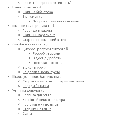
Проект “Енергоефективність”
Наша бібліотека⇩
Шкільна бібліотека
Віртуальна⇩
За прізвищами письменників
Шкільне самоврядування⇩
Президент школи
Шкільний парламент
Старостат, шкільний актив
Скарбничка вчителя⇩
Цифрові ресурси вчителів⇩
Розробки уроків
З досвіду роботи
Позакласні заходи
Відкриті уроки
На дозвіллі релаксуємо
Школа успішного батьківства⇩
Сторінка майбутнього першокласника
Поради батькам
Учням на допомогу⇩
Правила для учнів
Зовнішній вигляд школяра
Про цікаве на дозвіллі
Сторінка Ботаніка
Свята