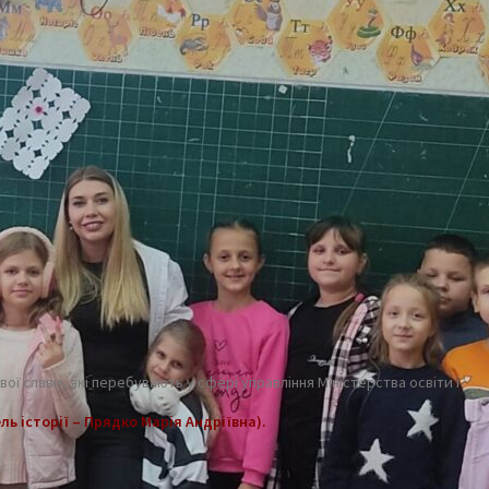
ї слави, які перебувають у сфері управління Міністерства освіти і
ль історії – Прядко Марія Андріївна).