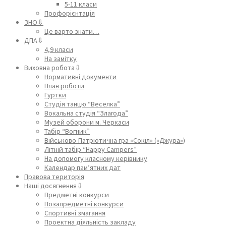
5-11 класи
Профорієнтація
ЗНО⇩
Це варто знати…
ДПА⇩
4,9 класи
На замітку
Виховна робота⇩
Нормативні документи
План роботи
Гуртки
Студія танцю “Веселка”
Вокальна студія “Злагода”
Музей оборони м. Черкаси
Табір “Вогник”
Військово-Патріотична гра «Сокіл» («Джура»)
Літній табір “Happy Campers”
На допомогу класному керівнику
Календар пам’ятних дат
Правова територія
Наші досягнення⇩
Предметні конкурси
Позапредметні конкурси
Спортивні змагання
Проектна діяльність закладу