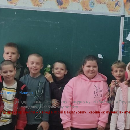
осягнення
,
Новини
реможців щорічного міського огляду-конкурсу музеїв Бойової та Трудово
слідницьку, фондову, експозиційну роботу
 7 (директор школи – Середа Юрій Васильович, керівник музею: вчите