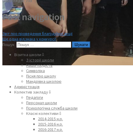
Переглядів:
755
Post navigation
Звіт про проведення благодійної акції
Ще одна відзнака у конкурсі!
Пошук:
Візитка школи⇩
З історії школи
Наша гордість
Символіка
Пісня про школу
Мандрівка школою
Адміністрація
Колектив закладу⇩
Педагоги
Персонал школи
Психологічна служба школи
Класні колективи⇩
2014-2015 н.р.
2015-2016 н.р.
2016-2017 н.р.