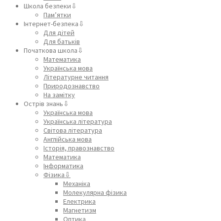
Школа безпеки⇩
Пам’ятки
Інтернет-безпека⇩
Для дітей
Для батьків
Початкова школа⇩
Математика
Українська мова
Літературне читання
Природознавство
На замітку
Острів знань⇩
Українська мова
Українська література
Світова література
Англійська мова
Історія, правознавство
Математика
Інформатика
Фізика⇩
Механіка
Молекулярна фізика
Електрика
Магнетизм
Оптика