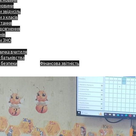
 новини
 звідусіль
 з класів
ітання
осягнення
нів
и ЗНО
ничка вчителя
Відкритість
 батьківства
Безпечна школа
Х
 безпеки
Фінансова звітність
Додаткове меню