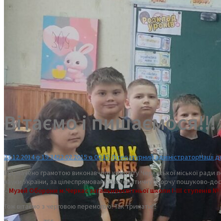
Вітаємо і пишаємося!!!
23.12.2014 о 19:34
22.02.2015 о 00:15
Літературний адміністратор
Наші д
Відзначено грамотою виконавчого комітету Черкаської міської ради пе
науки України, за цілеспрямовану систематичну творчу пошуково-до
–
Музей Оборони м.Черкас загальноосвітньої школи І-ІІІ ступенів №
Тож вітаємо з черговою перемогою! Так тримати!!!