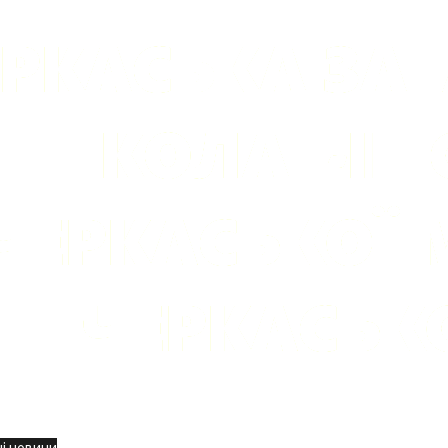
вини
і новини