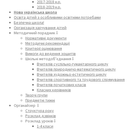
2017-2018 н.р.
2018-2019 н.р.
Нова українська школа
Освіта дітей з особливими освітніми потребами
Безпечна школа!
Організація харчування дітей
Методичний порадник⇩
Нормативні документи
Методичні рекомендації
Критерії оцінювання
Вимоги до ведення зошитів
Шкільні методоб’єднання⇩
Вчителів суспільно-гуманітарного циклу
Вчителів природничо-математичного циклу
Вчителів художньо-естетичного циклу
Вчителів спортивного та трудового спрямування
Вчителів початкових класів
Класних керівників
Творчі групи
Предметні тижні
Органайзер ⇩
Структура року
Розклад дзвінків
Розклад уроків⇩
1-4 класи