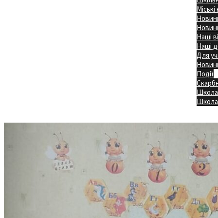
Міські
Новини
Новини
Наші в
Наші д
Для уч
Новин
Події
Скарб
Школа
Головна
Школа