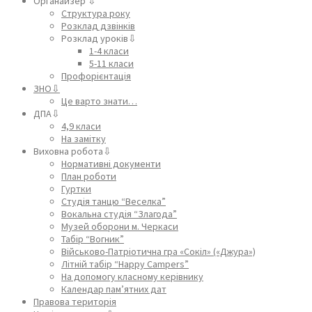
Органайзер ⇩
Структура року
Розклад дзвінків
Розклад уроків⇩
1-4 класи
5-11 класи
Профорієнтація
ЗНО⇩
Це варто знати…
ДПА⇩
4,9 класи
На замітку
Виховна робота⇩
Нормативні документи
План роботи
Гуртки
Студія танцю “Веселка”
Вокальна студія “Злагода”
Музей оборони м. Черкаси
Табір “Вогник”
Військово-Патріотична гра «Сокіл» («Джура»)
Літній табір “Happy Campers”
На допомогу класному керівнику
Календар пам’ятних дат
Правова територія