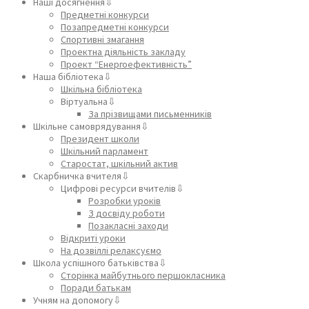
Наші досягнення⇩
Предметні конкурси
Позапредметні конкурси
Спортивні змагання
Проектна діяльність закладу
Проект “Енергоефективність”
Наша бібліотека⇩
Шкільна бібліотека
Віртуальна⇩
За прізвищами письменників
Шкільне самоврядування⇩
Президент школи
Шкільний парламент
Старостат, шкільний актив
Скарбничка вчителя⇩
Цифрові ресурси вчителів⇩
Розробки уроків
З досвіду роботи
Позакласні заходи
Відкриті уроки
На дозвіллі релаксуємо
Школа успішного батьківства⇩
Сторінка майбутнього першокласника
Поради батькам
Учням на допомогу⇩