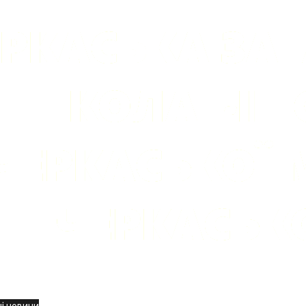
вини
і новини