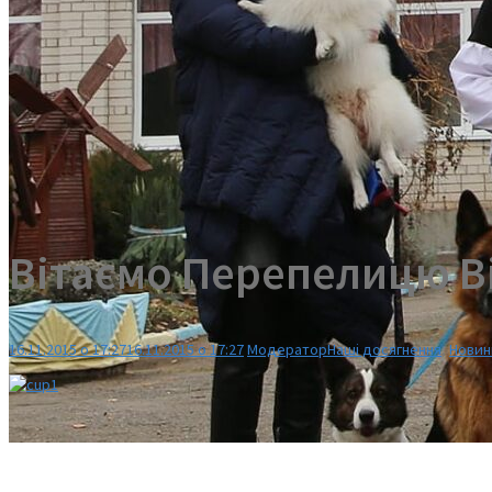
Вітаємо Перепелицю В
16.11.2015 о 17:27
16.11.2015 о 17:27
Модератор
Наші досягнення
,
Новин