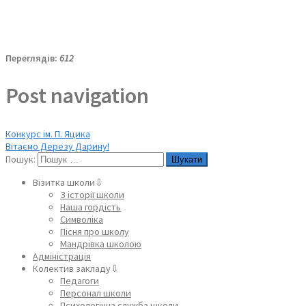
Переглядів:
612
Post navigation
Конкурс ім. П. Яцика
Вітаємо Дерезу Дарину!
Пошук:
Візитка школи⇩
З історії школи
Наша гордість
Символіка
Пісня про школу
Мандрівка школою
Адміністрація
Колектив закладу⇩
Педагоги
Персонал школи
Психологічна служба школи