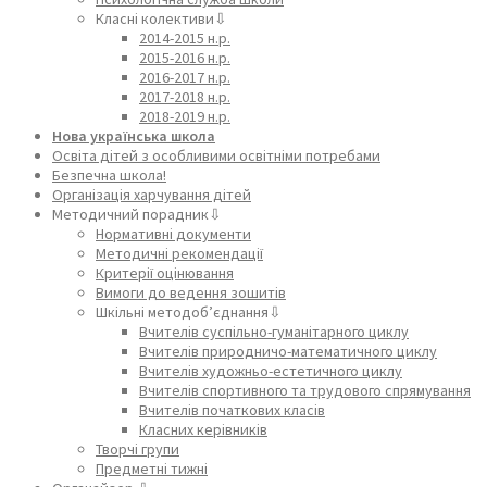
Класні колективи⇩
2014-2015 н.р.
2015-2016 н.р.
2016-2017 н.р.
2017-2018 н.р.
2018-2019 н.р.
Нова українська школа
Освіта дітей з особливими освітніми потребами
Безпечна школа!
Організація харчування дітей
Методичний порадник⇩
Нормативні документи
Методичні рекомендації
Критерії оцінювання
Вимоги до ведення зошитів
Шкільні методоб’єднання⇩
Вчителів суспільно-гуманітарного циклу
Вчителів природничо-математичного циклу
Вчителів художньо-естетичного циклу
Вчителів спортивного та трудового спрямування
Вчителів початкових класів
Класних керівників
Творчі групи
Предметні тижні