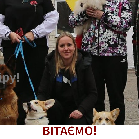
іру!
и
ВІТАЄМО!