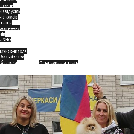
 новини
 звідусіль
 з класів
ітання
осягнення
нів
и ЗНО
ничка вчителя
Відкритість
 батьківства
Безпечна школа
Х
 безпеки
Фінансова звітність
Додаткове меню