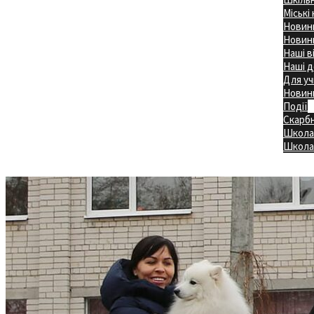
Міські
Новини
Новини
Наші в
Наші д
Для уч
Новин
Події
Скарб
Школа
Головна
Школа