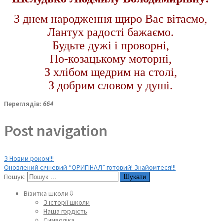
З днем народження щиро Вас вітаємо,
Лантух радості бажаємо.
Будьте дужі і проворні,
По-козацькому моторні,
З хлібом щедрим на столі,
З добрим словом у душі.
Переглядів:
664
Post navigation
З Новим роком!!!
Оновлений січневий “ОРИГІНАЛ” готовий! Знайомтеся!!!
Пошук:
Візитка школи⇩
З історії школи
Наша гордість
Символіка