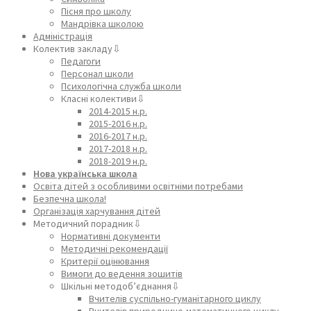
Пісня про школу
Мандрівка школою
Адміністрація
Колектив закладу⇩
Педагоги
Персонал школи
Психологічна служба школи
Класні колективи⇩
2014-2015 н.р.
2015-2016 н.р.
2016-2017 н.р.
2017-2018 н.р.
2018-2019 н.р.
Нова українська школа
Освіта дітей з особливими освітніми потребами
Безпечна школа!
Організація харчування дітей
Методичний порадник⇩
Нормативні документи
Методичні рекомендації
Критерії оцінювання
Вимоги до ведення зошитів
Шкільні методоб’єднання⇩
Вчителів суспільно-гуманітарного циклу
Вчителів природничо-математичного циклу