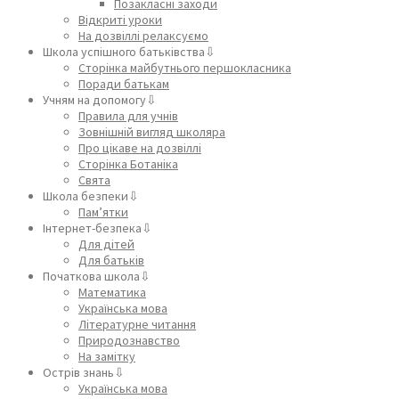
Позакласні заходи
Відкриті уроки
На дозвіллі релаксуємо
Школа успішного батьківства⇩
Сторінка майбутнього першокласника
Поради батькам
Учням на допомогу⇩
Правила для учнів
Зовнішній вигляд школяра
Про цікаве на дозвіллі
Сторінка Ботаніка
Свята
Школа безпеки⇩
Пам’ятки
Інтернет-безпека⇩
Для дітей
Для батьків
Початкова школа⇩
Математика
Українська мова
Літературне читання
Природознавство
На замітку
Острів знань⇩
Українська мова