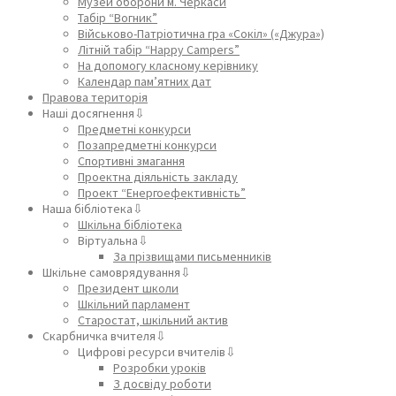
Музей оборони м. Черкаси
Табір “Вогник”
Військово-Патріотична гра «Сокіл» («Джура»)
Літній табір “Happy Campers”
На допомогу класному керівнику
Календар пам’ятних дат
Правова територія
Наші досягнення⇩
Предметні конкурси
Позапредметні конкурси
Спортивні змагання
Проектна діяльність закладу
Проект “Енергоефективність”
Наша бібліотека⇩
Шкільна бібліотека
Віртуальна⇩
За прізвищами письменників
Шкільне самоврядування⇩
Президент школи
Шкільний парламент
Старостат, шкільний актив
Скарбничка вчителя⇩
Цифрові ресурси вчителів⇩
Розробки уроків
З досвіду роботи