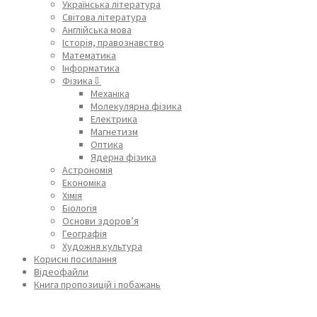
Українська література
Світова література
Англійська мова
Історія, правознавство
Математика
Інформатика
Фізика⇩
Механіка
Молекулярна фізика
Електрика
Магнетизм
Оптика
Ядерна фізика
Астрономія
Економіка
Хімія
Біологія
Основи здоров’я
Географія
Художня культура
Корисні посилання
Відеофайли
Книга пропозицій і побажань