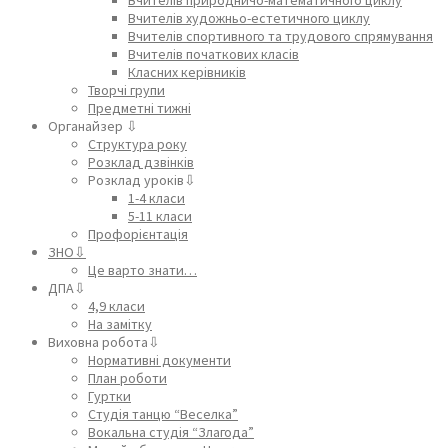
Вчителів художньо-естетичного циклу
Вчителів спортивного та трудового спрямування
Вчителів початкових класів
Класних керівників
Творчі групи
Предметні тижні
Органайзер ⇩
Структура року
Розклад дзвінків
Розклад уроків⇩
1-4 класи
5-11 класи
Профорієнтація
ЗНО⇩
Це варто знати…
ДПА⇩
4,9 класи
На замітку
Виховна робота⇩
Нормативні документи
План роботи
Гуртки
Студія танцю “Веселка”
Вокальна студія “Злагода”