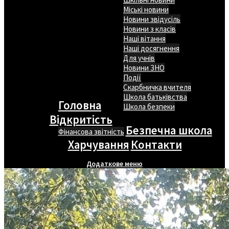
Міські новини
Новини звідусіль
Новини з класів
Наші вітання
Наші досягнення
Для учнів
Новини ЗНО
Події
Скарбничка вчителя
Школа батьківства
Головна
Школа безпеки
Відкритість
Безпечна школа
Фінансова звітність
Харчування
Контакти
Додаткове меню