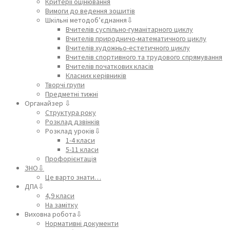
Критерії оцінювання
Вимоги до ведення зошитів
Шкільні методоб’єднання⇩
Вчителів суспільно-гуманітарного циклу
Вчителів природничо-математичного циклу
Вчителів художньо-естетичного циклу
Вчителів спортивного та трудового спрямування
Вчителів початкових класів
Класних керівників
Творчі групи
Предметні тижні
Органайзер ⇩
Структура року
Розклад дзвінків
Розклад уроків⇩
1-4 класи
5-11 класи
Профорієнтація
ЗНО⇩
Це варто знати…
ДПА⇩
4,9 класи
На замітку
Виховна робота⇩
Нормативні документи