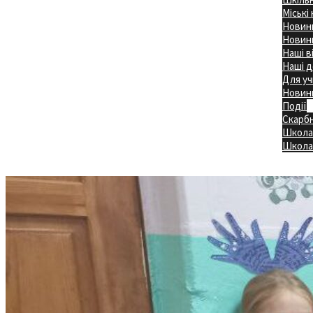
Міські
Новини
Новини
Наші в
Наші д
Для уч
Новин
Події
Скарб
Школа
Головна
Школа