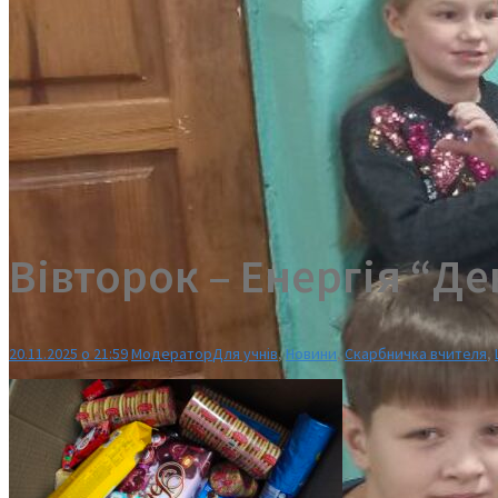
Вівторок – Енергія “Д
20.11.2025 о 21:59
Модератор
Для учнів
,
Новини
,
Скарбничка вчителя
,