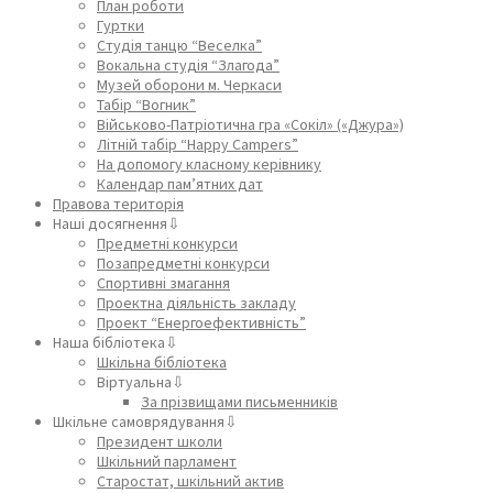
План роботи
Гуртки
Студія танцю “Веселка”
Вокальна студія “Злагода”
Музей оборони м. Черкаси
Табір “Вогник”
Військово-Патріотична гра «Сокіл» («Джура»)
Літній табір “Happy Campers”
На допомогу класному керівнику
Календар пам’ятних дат
Правова територія
Наші досягнення⇩
Предметні конкурси
Позапредметні конкурси
Спортивні змагання
Проектна діяльність закладу
Проект “Енергоефективність”
Наша бібліотека⇩
Шкільна бібліотека
Віртуальна⇩
За прізвищами письменників
Шкільне самоврядування⇩
Президент школи
Шкільний парламент
Старостат, шкільний актив