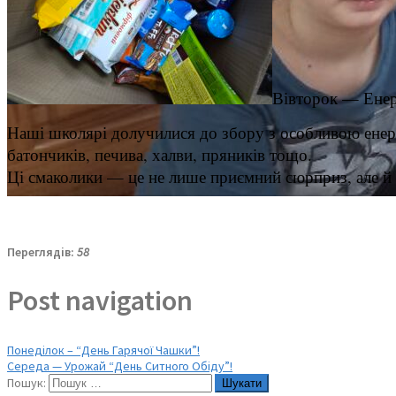
Вівторок — Енер
Наші школярі долучилися до збору з особливою енергі
батончиків,
печива, халви, пряників тощо.
Ці смаколики — це не лише приємний сюрприз, але й 
Переглядів:
58
Post navigation
Понеділок – “День Гарячої Чашки”!
Середа — Урожай “День Ситного Обіду”!
Пошук: