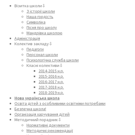
Візитка школи⇩
З історії школи
Наша гордість
Символіка
Пісня про школу
Мандрівка школою
Адміністрація
Колектив закладу⇩
Педагоги
Персонал школи
Психологічна служба школи
Класні колективи⇩
2014-2015 н.р.
2015-2016 н.р.
2016-2017 н.р.
2017-2018 н.р.
2018-2019 н.р.
Нова українська школа
Освіта дітей з особливими освітніми потребами
Безпечна школа!
Організація харчування дітей
Методичний порадник⇩
Нормативні документи
Методичні рекомендації