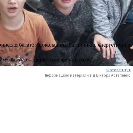
ринесли багато: ш
околадних батончиків, е
нергетичних
ам за цей солодкий і важливий внесок!
Фотозвіт тут
Інформаційні матеріали від Вікторії Астапенко