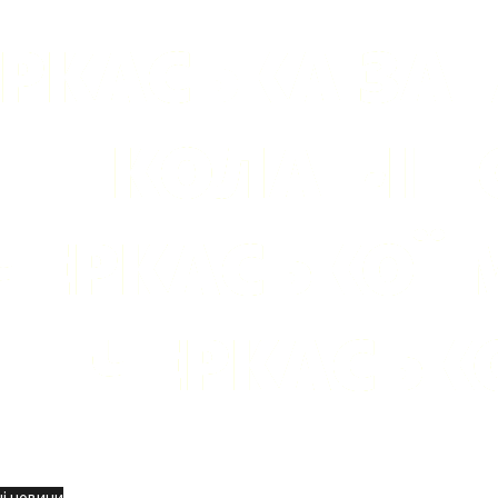
вини
і новини