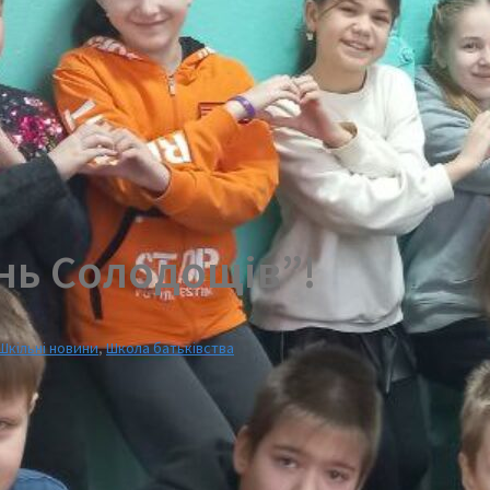
ень Солодощів”!
Шкільні новини
,
Школа батьківства