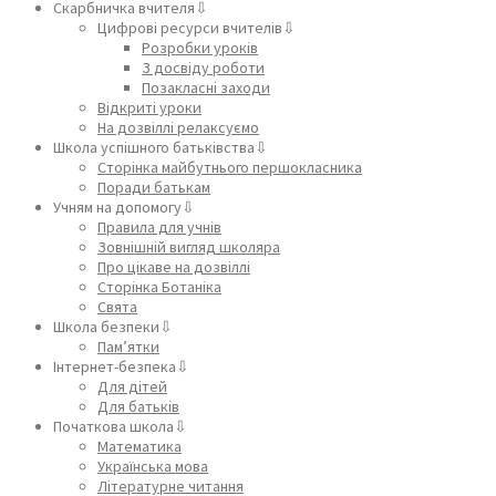
Скарбничка вчителя⇩
Цифрові ресурси вчителів⇩
Розробки уроків
З досвіду роботи
Позакласні заходи
Відкриті уроки
На дозвіллі релаксуємо
Школа успішного батьківства⇩
Сторінка майбутнього першокласника
Поради батькам
Учням на допомогу⇩
Правила для учнів
Зовнішній вигляд школяра
Про цікаве на дозвіллі
Сторінка Ботаніка
Свята
Школа безпеки⇩
Пам’ятки
Інтернет-безпека⇩
Для дітей
Для батьків
Початкова школа⇩
Математика
Українська мова
Літературне читання