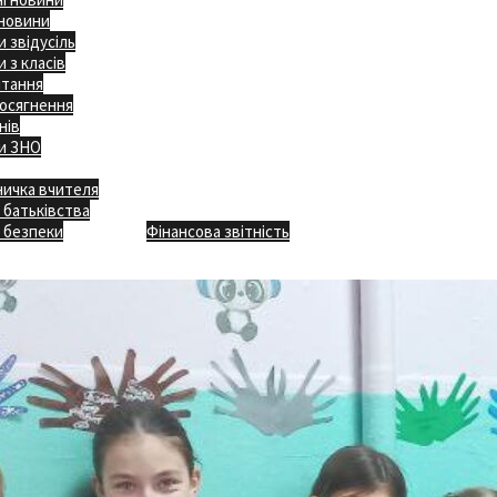
 новини
 звідусіль
 з класів
ітання
осягнення
нів
и ЗНО
ничка вчителя
Відкритість
 батьківства
Безпечна школа
Х
 безпеки
Фінансова звітність
Додаткове меню