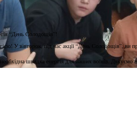
гія “День Солодощів”!
єю! У вівторок, під час акції “День Солодощів”, ви п
необхідна швидка енергія для наших воїнів.
Дякуємо в