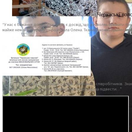
Черкаські вол
“У нас є бажання допомогти, у нас є досвід, що дозволяє тримати темп
майже немає матеріалу”, – розповіла Олена. Тканину можна приносити
“Якщо у вас немає, запитайте сусідів, знайомих, співробітників. З
означає, що там нашу сітку чекають! Не маємо права підвести…”