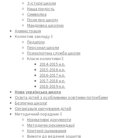
З історії школи
Наша гордість
Символіка
Пісня про школу
Мандрівка школою
Адміністрація
Колектив закладу⇩
Педагоги
Персонал школи
Психологічна служба школи
Класні колективи⇩
2014-2015 н.р.
2015-2016 н.р.
2016-2017 н.р.
2017-2018 н.р.
2018-2019 н.р.
Нова українська школа
Освіта дітей з особливими освітніми потребами
Безпечна школа!
Організація харчування дітей
Методичний порадник⇩
Нормативні документи
Методичні рекомендації
Критерії оцінювання
Вимоги до ведення зошитів