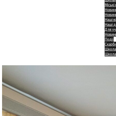
Міські
Новини
Новини
Наші в
Наші д
Для уч
Новин
Події
Скарб
Школа
Головна
Школа