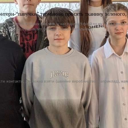
онтери-“павучки” терміново просять тканину зеленого,
 і золоті ручки наших павучків, у нас є цілих 9 філій по місту, готов
 за адресою будь-якого філіалу “Нашого батальйону”.
наєте контакти, де можна взяти (швейне виробництво, наприклад), ма