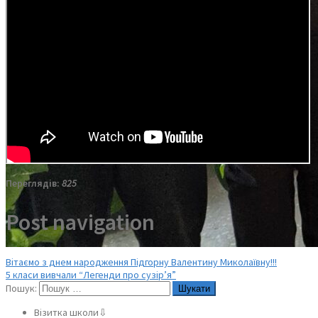
Переглядів:
825
Post navigation
Вітаємо з днем народження Підгорну Валентину Миколаївну!!!
5 класи вивчали “Легенди про сузір’я”
Пошук:
Візитка школи⇩