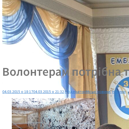
Волонтерам потрібна
04.03.2015 о 18:17
04.03.2015 о 21:32
Модератор
Міські новини
,
Новини