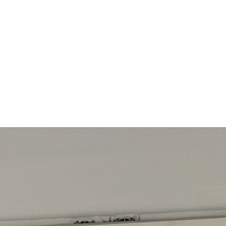
арчування
Контакти