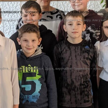
 оливкового, чорного,
темно-сірого, хакі кольорів.
их самовіддано працювати для якнайшвидшої Перемоги та миру. Але у нас
якуйте, будемо домовлятися. Друзі, виручайте! Замовлень – купа. Це