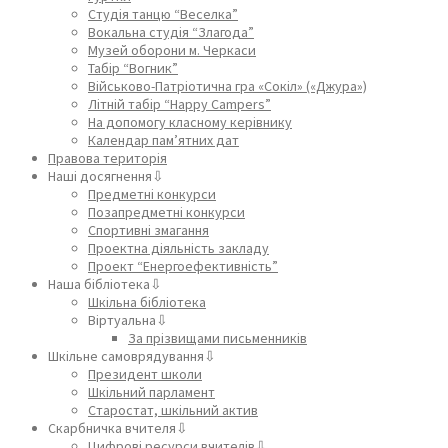
Студія танцю “Веселка”
Вокальна студія “Злагода”
Музей оборони м. Черкаси
Табір “Вогник”
Військово-Патріотична гра «Сокіл» («Джура»)
Літній табір “Happy Campers”
На допомогу класному керівнику
Календар пам’ятних дат
Правова територія
Наші досягнення⇩
Предметні конкурси
Позапредметні конкурси
Спортивні змагання
Проектна діяльність закладу
Проект “Енергоефективність”
Наша бібліотека⇩
Шкільна бібліотека
Віртуальна⇩
За прізвищами письменників
Шкільне самоврядування⇩
Президент школи
Шкільний парламент
Старостат, шкільний актив
Скарбничка вчителя⇩
Цифрові ресурси вчителів⇩