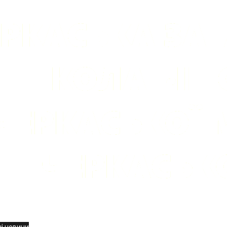
вини
і новини