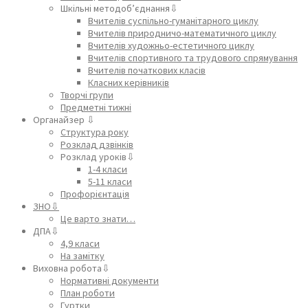
Шкільні методоб’єднання⇩
Вчителів суспільно-гуманітарного циклу
Вчителів природничо-математичного циклу
Вчителів художньо-естетичного циклу
Вчителів спортивного та трудового спрямування
Вчителів початкових класів
Класних керівників
Творчі групи
Предметні тижні
Органайзер ⇩
Структура року
Розклад дзвінків
Розклад уроків⇩
1-4 класи
5-11 класи
Профорієнтація
ЗНО⇩
Це варто знати…
ДПА⇩
4,9 класи
На замітку
Виховна робота⇩
Нормативні документи
План роботи
Гуртки