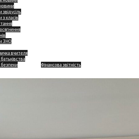
 новини
 звідусіль
 з класів
ітання
осягнення
нів
и ЗНО
ничка вчителя
Відкритість
 батьківства
Безпечна школа
Х
 безпеки
Фінансова звітність
Додаткове меню