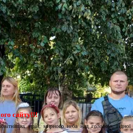
ого сайту!!!
овітніших мрій, мирного неба над головою, гідної