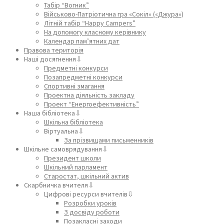
Табір “Вогник”
Військово-Патріотична гра «Сокіл» («Джура»)
Літній табір “Happy Campers”
На допомогу класному керівнику
Календар пам’ятних дат
Правова територія
Наші досягнення⇩
Предметні конкурси
Позапредметні конкурси
Спортивні змагання
Проектна діяльність закладу
Проект “Енергоефективність”
Наша бібліотека⇩
Шкільна бібліотека
Віртуальна⇩
За прізвищами письменників
Шкільне самоврядування⇩
Президент школи
Шкільний парламент
Старостат, шкільний актив
Скарбничка вчителя⇩
Цифрові ресурси вчителів⇩
Розробки уроків
З досвіду роботи
Позакласні заходи