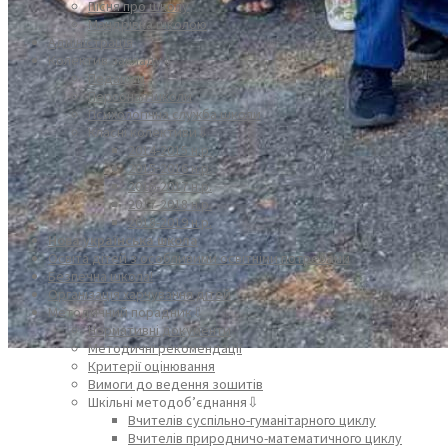
Пісня про школу
Мандрівка школою
Адміністрація
Колектив закладу⇩
Педагоги
Персонал школи
Психологічна служба школи
Класні колективи⇩
2014-2015 н.р.
2015-2016 н.р.
2016-2017 н.р.
2017-2018 н.р.
2018-2019 н.р.
Нова українська школа
Освіта дітей з особливими освітніми потребами
Безпечна школа!
Організація харчування дітей
Методичний порадник⇩
Нормативні документи
Методичні рекомендації
Критерії оцінювання
Вимоги до ведення зошитів
Шкільні методоб’єднання⇩
Вчителів суспільно-гуманітарного циклу
Вчителів природничо-математичного циклу