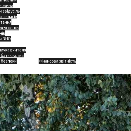
 новини
 звідусіль
 з класів
ітання
осягнення
нів
и ЗНО
ничка вчителя
Відкритість
 батьківства
Безпечна школа
Х
 безпеки
Фінансова звітність
Додаткове меню