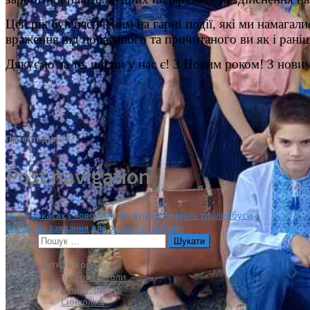
Цей рік був насиченим на гарні події, які ми намагали
враження від побаченого та прочитаного ви як і рані
Дякуємо за те, що ви у нас є! З Новим роком! З нови
Переглядів:
707
Post navigation
Як у Черкасах у новорічну ніч курсуватимуть тролейбуси
Новорічні завдання для розвитку дитини
Пошук:
Візитка школи⇩
З історії школи
Наша гордість
Символіка