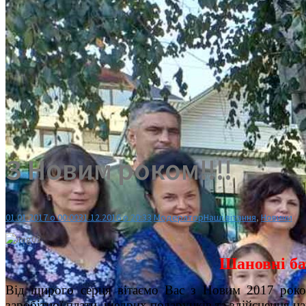
З Новим роком!!!!
01.01.2017 о 00:00
31.12.2016 о 20:33
Модератор
Наші вітання
,
Новини
Шановні бат
Від щирого серця вітаємо Вас з Новим 2017 роком
заробітної плати, щедрих подарунків та здійснення н