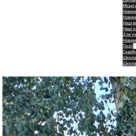
Міські
Новини
Новини
Наші в
Наші д
Для уч
Новин
Події
Скарб
Школа
Головна
Школа