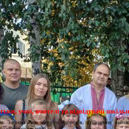
ьки, учні, вчителі та відвідувачі шкільн
. Зичимо Вам міцного здоров’я, здійснення найзап
айзаповітніших мрій.