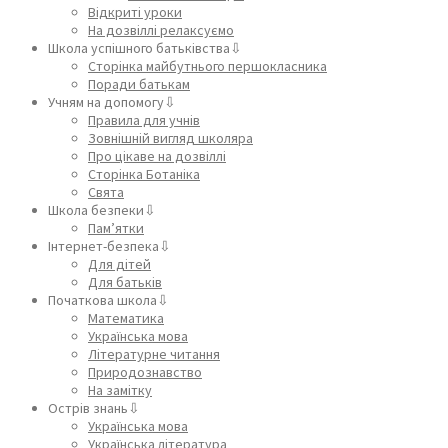
Відкриті уроки
На дозвіллі релаксуємо
Школа успішного батьківства⇩
Сторінка майбутнього першокласника
Поради батькам
Учням на допомогу⇩
Правила для учнів
Зовнішній вигляд школяра
Про цікаве на дозвіллі
Сторінка Ботаніка
Свята
Школа безпеки⇩
Пам’ятки
Інтернет-безпека⇩
Для дітей
Для батьків
Початкова школа⇩
Математика
Українська мова
Літературне читання
Природознавство
На замітку
Острів знань⇩
Українська мова
Українська література