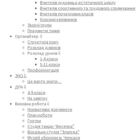
Вчителів художньо-естетичного циклу
Вчителів спортивного та трудового спрямування
Вчителів початкових класів
Класних керівників
Творчі групи
Предметні тижні
Органайзер ⇩
Структура року
Розклад дзвінків
Розклад уроків⇩
1-4 класи
5-11 класи
Профорієнтація
ЗНО⇩
Це варто знати…
ДПА⇩
4,9 класи
На замітку
Виховна робота⇩
Нормативні документи
План роботи
Гуртки
Студія танцю “Веселка”
Вокальна студія “Злагода”
Музей оборони м. Черкаси