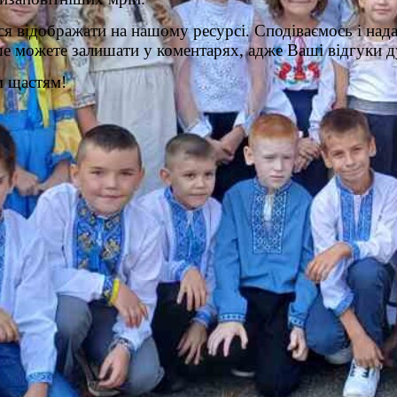
ся відображати на нашому ресурсі. Сподіваємось і нада
ше можете залишати у коментарях, адже Ваші відгуки д
м щастям!