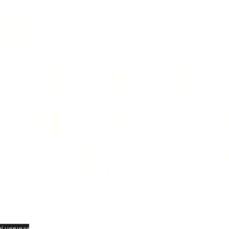
вини
і новини