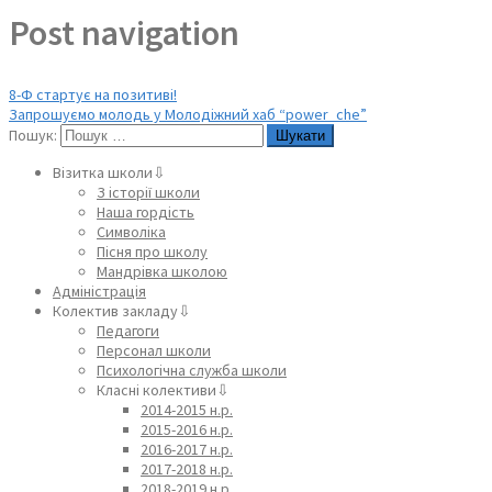
Post navigation
8-Ф стартує на позитиві!
Запрошуємо молодь у Молодіжний хаб “power_che”
Пошук:
Візитка школи⇩
З історії школи
Наша гордість
Символіка
Пісня про школу
Мандрівка школою
Адміністрація
Колектив закладу⇩
Педагоги
Персонал школи
Психологічна служба школи
Класні колективи⇩
2014-2015 н.р.
2015-2016 н.р.
2016-2017 н.р.
2017-2018 н.р.
2018-2019 н.р.