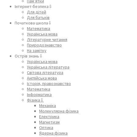
Пам’ятки
Інтернет-безпека⇩
Для дітей
Для батьків
Початкова школа⇩
Математика
Українська мова
Літературне читання
Природознавство
На замітку
Острів знань⇩
Українська мова
Українська література
Світова література
Англійська мова
Історія, правознавство
Математика
Інформатика
Фізика⇩
Механіка
Молекулярна фізика
Електрика
Магнетизм
Оптика
Ядерна фізика