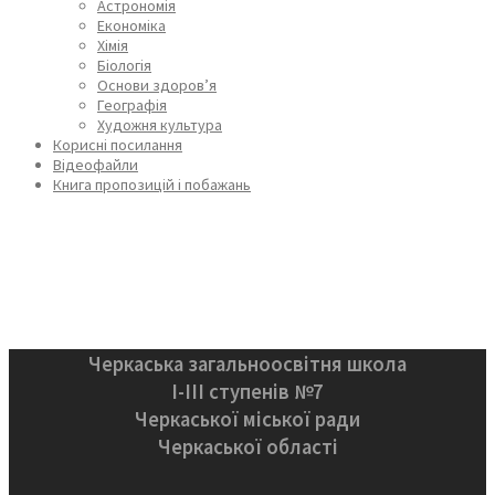
Астрономія
Економіка
Хімія
Біологія
Основи здоров’я
Географія
Художня культура
Корисні посилання
Відеофайли
Книга пропозицій і побажань
Черкаська загальноосвітня школа
І-ІІІ ступенів №7
Черкаської міської ради
Черкаської області