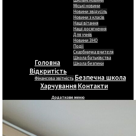
Міські новини
Новини звідусіль
Новини з класів
Наші вітання
Наші досягнення
Для учнів
Новини ЗНО
Події
Скарбничка вчителя
Школа батьківства
Головна
Школа безпеки
Відкритість
Безпечна школа
Фінансова звітність
Харчування
Контакти
Додаткове меню