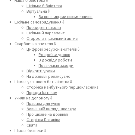
Наша бібліотека⇩
Шкільна бібліотека
Віртуальна⇩
За прізвищами письменників
Шкільне самоврядування⇩
Президент школи
Шкільний парламент
Старостат, шкільний актив
Скарбничка вчителя⇩
Цифрові ресурси вчителів⇩
Розробки уроків
З досвіду роботи
Позакласні заходи
Відкриті уроки
На дозвіллі релаксуємо
Школа успішного батьківства⇩
Сторінка майбутнього першокласника
Поради батькам
Учням на допомогу⇩
Правила для учнів
Зовнішній вигляд школяра
Про цікаве на дозвіллі
Сторінка Ботаніка
Свята
Школа безпеки⇩