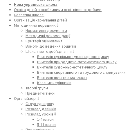
Нова українська школа
Освіта дітей з особливими освітніми потребами
Безпечна школа!
Організація харчування дітей
Методичний порадник⇩
Нормативні документи
Методичні рекомендації
Критерії оцінювання
Вимоги до ведення зошитів
Шкільні методоб’єднання⇩
Вчителів суспільно-гуманітарного циклу
Вчителів природничо-математичного циклу
Вчителів художньо-естетичного циклу
Вчителів спортивного та трудового спрямування
Вчителів початкових класів
Класних керівників
Творчі групи
Предметні тижні
Органайзер ⇩
Структура року
Розклад дзвінків
Розклад уроків⇩
1-4 класи
5-11 класи
Профорієнтація