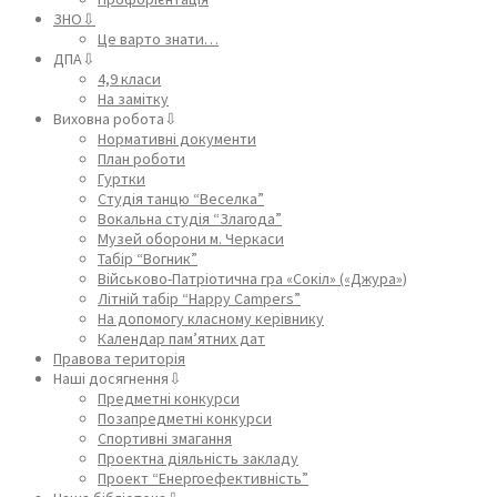
ЗНО⇩
Це варто знати…
ДПА⇩
4,9 класи
На замітку
Виховна робота⇩
Нормативні документи
План роботи
Гуртки
Студія танцю “Веселка”
Вокальна студія “Злагода”
Музей оборони м. Черкаси
Табір “Вогник”
Військово-Патріотична гра «Сокіл» («Джура»)
Літній табір “Happy Campers”
На допомогу класному керівнику
Календар пам’ятних дат
Правова територія
Наші досягнення⇩
Предметні конкурси
Позапредметні конкурси
Спортивні змагання
Проектна діяльність закладу
Проект “Енергоефективність”