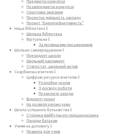
Предметні конкурси
Позапредметні конкурси
Спортивні змагання
Проектна діяльність закладу
Проект “Енергоефективність”
Наша бібліотека⇩
Шкільна бібліотека
Віртуальна⇩
За прізвищами письменників
Шкільне самоврядування⇩
Президент школи
Шкільний парламент
Старостат, шкільний актив
Скарбничка вчителя⇩
Цифрові ресурси вчителів⇩
Розробки уроків
З досвіду роботи
Позакласні заходи
Відкриті уроки
На дозвіллі релаксуємо
Школа успішного батьківства⇩
Сторінка майбутнього першокласника
Поради батькам
Учням на допомогу⇩
Правила для учнів