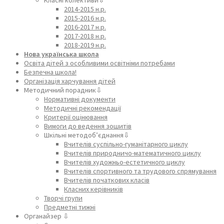
2014-2015 н.р.
2015-2016 н.р.
2016-2017 н.р.
2017-2018 н.р.
2018-2019 н.р.
Нова українська школа
Освіта дітей з особливими освітніми потребами
Безпечна школа!
Організація харчування дітей
Методичний порадник⇩
Нормативні документи
Методичні рекомендації
Критерії оцінювання
Вимоги до ведення зошитів
Шкільні методоб’єднання⇩
Вчителів суспільно-гуманітарного циклу
Вчителів природничо-математичного циклу
Вчителів художньо-естетичного циклу
Вчителів спортивного та трудового спрямування
Вчителів початкових класів
Класних керівників
Творчі групи
Предметні тижні
Органайзер ⇩