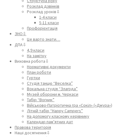
Структура року
Розклад дзвінків
Розклад уроків⇩
1-4 класи
5-11 класи
Профорієнтація
ЗНО⇩
Це варто знати…
ДПА⇩
4,9 класи
На замітку
Виховна робота⇩
Нормативні документи
План роботи
Гуртки
Студія танцю “Веселка”
Вокальна студія “Злагода”
Музей оборони м. Черкаси
Табір “Вогник”
Військово-Патріотична гра «Сокіл» («Джура»)
Літній табір “Happy Campers”
На допомогу класному керівнику
Календар пам’ятних дат
Правова територія
Наші досягнення⇩