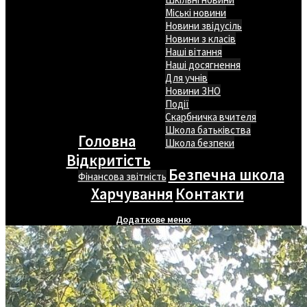
Міські новини
Новини звідусіль
Новини з класів
Наші вітання
Наші досягнення
Для учнів
Новини ЗНО
Події
Скарбничка вчителя
Школа батьківства
Головна
Школа безпеки
Відкритість
Безпечна школа
Фінансова звітність
Харчування
Контакти
Додаткове меню