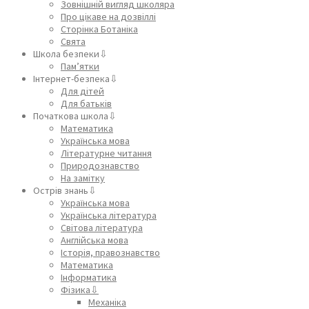
Зовнішній вигляд школяра
Про цікаве на дозвіллі
Сторінка Ботаніка
Свята
Школа безпеки⇩
Пам’ятки
Інтернет-безпека⇩
Для дітей
Для батьків
Початкова школа⇩
Математика
Українська мова
Літературне читання
Природознавство
На замітку
Острів знань⇩
Українська мова
Українська література
Світова література
Англійська мова
Історія, правознавство
Математика
Інформатика
Фізика⇩
Механіка