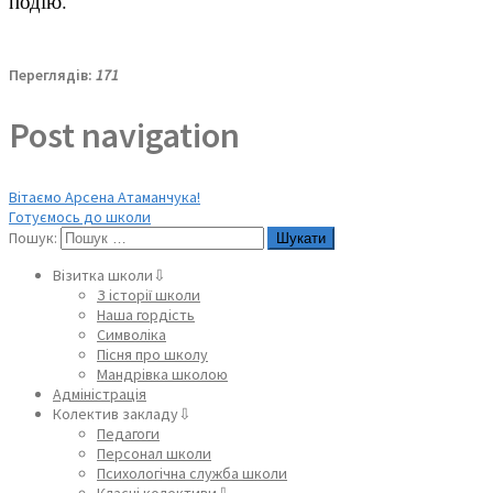
подію.
Переглядів:
171
Post navigation
Вітаємо Арсена Атаманчука!
Готуємось до школи
Пошук:
Візитка школи⇩
З історії школи
Наша гордість
Символіка
Пісня про школу
Мандрівка школою
Адміністрація
Колектив закладу⇩
Педагоги
Персонал школи
Психологічна служба школи
Класні колективи⇩