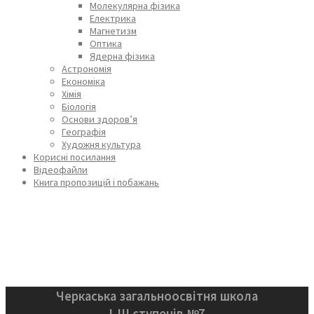
Молекулярна фізика
Електрика
Магнетизм
Оптика
Ядерна фізика
Астрономія
Економіка
Хімія
Біологія
Основи здоров’я
Географія
Художня культура
Корисні посилання
Відеофайли
Книга пропозицій і побажань
Черкаська загальноосвітня школа
І-ІІІ ступенів №7