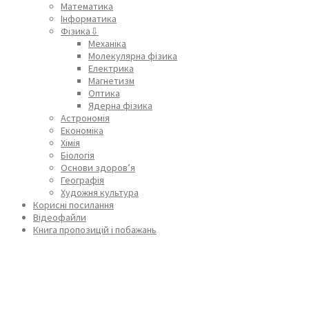
Математика
Інформатика
Фізика⇩
Механіка
Молекулярна фізика
Електрика
Магнетизм
Оптика
Ядерна фізика
Астрономія
Економіка
Хімія
Біологія
Основи здоров’я
Географія
Художня культура
Корисні посилання
Відеофайли
Книга пропозицій і побажань