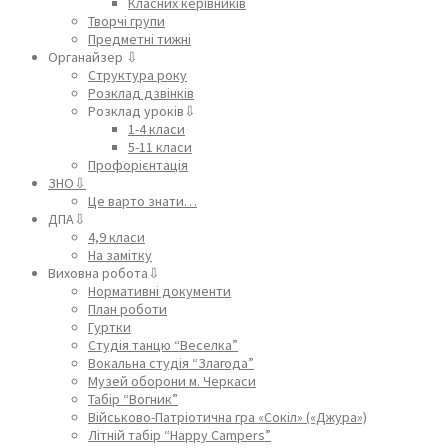
Класних керівників
Творчі групи
Предметні тижні
Органайзер ⇩
Структура року
Розклад дзвінків
Розклад уроків⇩
1-4 класи
5-11 класи
Профорієнтація
ЗНО⇩
Це варто знати…
ДПА⇩
4,9 класи
На замітку
Виховна робота⇩
Нормативні документи
План роботи
Гуртки
Студія танцю “Веселка”
Вокальна студія “Злагода”
Музей оборони м. Черкаси
Табір “Вогник”
Військово-Патріотична гра «Сокіл» («Джура»)
Літній табір “Happy Campers”