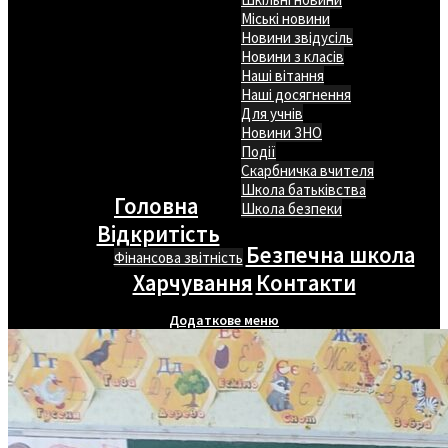
Міські новини
Новини звідусіль
Новини з класів
Наші вітання
Наші досягнення
Для учнів
Новини ЗНО
Події
Скарбничка вчителя
Школа батьківства
Головна
Школа безпеки
Відкритість
Безпечна школа
Фінансова звітність
Харчування
Контакти
Додаткове меню