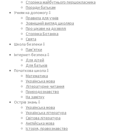
Сторінка майбутнього першокласника
Поради батькам
Учням на допомогу⇩
Правила для учнів
Зовнішній вигляд школяра
Про цікаве на дозвіллі
Сторінка Ботаніка
Свята
Школа безпеки⇩
Пам’ятки
Інтернет-безпека⇩
Для дітей
Для батьків
Початкова школа⇩
Математика
Українська мова
Літературне читання
Природознавство
На замітку
Острів знань⇩
Українська мова
Українська література
Світова література
Англійська мова
Історія, правознавство