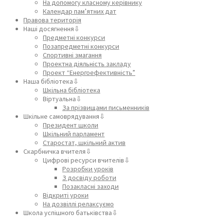
На допомогу класному керівнику
Календар пам’ятних дат
Правова територія
Наші досягнення⇩
Предметні конкурси
Позапредметні конкурси
Спортивні змагання
Проектна діяльність закладу
Проект “Енергоефективність”
Наша бібліотека⇩
Шкільна бібліотека
Віртуальна⇩
За прізвищами письменників
Шкільне самоврядування⇩
Президент школи
Шкільний парламент
Старостат, шкільний актив
Скарбничка вчителя⇩
Цифрові ресурси вчителів⇩
Розробки уроків
З досвіду роботи
Позакласні заходи
Відкриті уроки
На дозвіллі релаксуємо
Школа успішного батьківства⇩