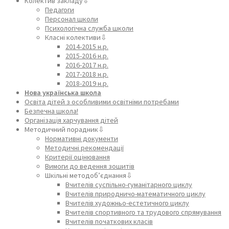
Колектив закладу⇩
Педагоги
Персонал школи
Психологічна служба школи
Класні колективи⇩
2014-2015 н.р.
2015-2016 н.р.
2016-2017 н.р.
2017-2018 н.р.
2018-2019 н.р.
Нова українська школа
Освіта дітей з особливими освітніми потребами
Безпечна школа!
Організація харчування дітей
Методичний порадник⇩
Нормативні документи
Методичні рекомендації
Критерії оцінювання
Вимоги до ведення зошитів
Шкільні методоб’єднання⇩
Вчителів суспільно-гуманітарного циклу
Вчителів природничо-математичного циклу
Вчителів художньо-естетичного циклу
Вчителів спортивного та трудового спрямування
Вчителів початкових класів