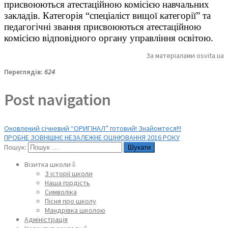
присвоюються атестаційною комісією навчальних
закладів. Категорія “спеціаліст вищої категорії” та
педагогічні звання присвоюються атестаційною
комісією відповідного органу управління освітою.
За матеріалами osvita.ua
Переглядів:
624
Post navigation
Оновлений січневий “ОРИГІНАЛ” готовий! Знайомтеся!!!
ПРОБНЕ ЗОВНІШНЄ НЕЗАЛЕЖНЕ ОЦІНЮВАННЯ 2016 РОКУ
Пошук:
Візитка школи⇩
З історії школи
Наша гордість
Символіка
Пісня про школу
Мандрівка школою
Адміністрація