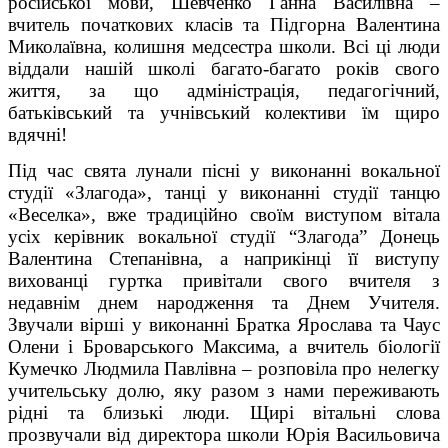
російської мови, Шевченко Ганна Василівна –
вчитель початкових класів та Підгорна Валентина
Миколаївна, колишня медсестра школи. Всі ці люди
віддали нашій школі багато-багато років свого
життя, за що адміністрація, педагогічний,
батьківський та учнівський колективи їм щиро
вдячні!
Під час свята лунали пісні у виконанні вокальної
студії «Злагода», танці у виконанні студії танцю
«Веселка», вже традиційно своїм виступом вітала
усіх керівник вокальної студії “Злагода” Донець
Валентина Степанівна, а наприкінці її виступу
вихованці гуртка привітали свого вчителя з
недавнім днем народження та Днем Учителя.
Звучали вірші у виконанні Братка Ярослава та Чаус
Олени і Броварського Максима, а вчитель біології
Кумечко Людмила Павлівна – розповіла про нелегку
учительську долю, яку разом з нами переживають
рідні та близькі люди. Щирі вітальні слова
прозвучали від директора школи Юрія Васильовича