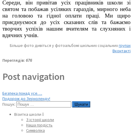
Середи, він привітав усіх працівників школи зі
святом та побажав усіляких гараздів, мирного неба
на головою та гідної оплати праці. Ми щиро
приєднуємося до усіх сказаних слів та бажаємо
творчих успіхів нашим вчителям та слухняних і
вдячних учнів.
Більше фото дивіться у фотоальбомі шкільних соціальних
групах
Вконтакті
Переглядів:
676
Post navigation
Безпека понад усе….
Подорож до Зерноленду!
Пошук:
Візитка школи⇩
З історії школи
Наша гордість
Символіка