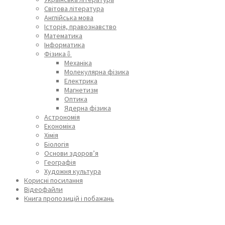
Світова література
Англійська мова
Історія, правознавство
Математика
Інформатика
Фізика⇩
Механіка
Молекулярна фізика
Електрика
Магнетизм
Оптика
Ядерна фізика
Астрономія
Економіка
Хімія
Біологія
Основи здоров’я
Географія
Художня культура
Корисні посилання
Відеофайли
Книга пропозицій і побажань