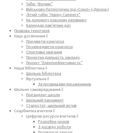
Табір “Вогник”
Військово-Патріотична гра «Сокіл» («Джура»)
Літній табір “Happy Campers”
На допомогу класному керівнику
Календар пам’ятних дат
Правова територія
Наші досягнення⇩
Предметні конкурси
Позапредметні конкурси
Спортивні змагання
Проектна діяльність закладу
Проект “Енергоефективність”
Наша бібліотека⇩
Шкільна бібліотека
Віртуальна⇩
За прізвищами письменників
Шкільне самоврядування⇩
Президент школи
Шкільний парламент
Старостат, шкільний актив
Скарбничка вчителя⇩
Цифрові ресурси вчителів⇩
Розробки уроків
З досвіду роботи
Позакласні заходи