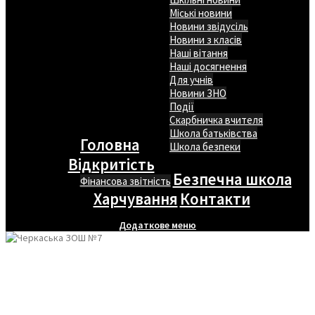
Міські новини
Новини звідусіль
Новини з класів
Наші вітання
Наші досягнення
Для учнів
Новини ЗНО
Події
Скарбничка вчителя
Школа батьківства
Головна
Школа безпеки
Відкритість
Безпечна школа
Фінансова звітність
Харчування
Контакти
Додаткове меню