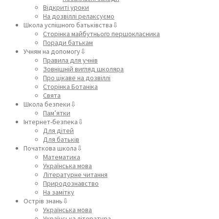
Відкриті уроки
На дозвіллі релаксуємо
Школа успішного батьківства⇩
Сторінка майбутнього першокласника
Поради батькам
Учням на допомогу⇩
Правила для учнів
Зовнішній вигляд школяра
Про цікаве на дозвіллі
Сторінка Ботаніка
Свята
Школа безпеки⇩
Пам’ятки
Інтернет-безпека⇩
Для дітей
Для батьків
Початкова школа⇩
Математика
Українська мова
Літературне читання
Природознавство
На замітку
Острів знань⇩
Українська мова
Українська література