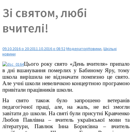
Зі святом, любі
вчителі!
09.10.2016 о 20:20
11.10.2016 о 08:52
Модератор
Новини
,
Шкільні
новини
Цього року свято «День вчителя» припало
в дні вшанування померлих у Бабиному Яру, тому
школа вирішила не відзначати помпезно це свято.
Але учні школи невеличкою концертною програмою
привітали працівників школи.
На свято також було запрошено ветеранів
педагогічної праці, але, на жаль, не всі змогли
завітати до школи. На святі були присутні Кравченко
Любов Павлівна – вчитель української мови та
літератури, Павлюк Інна Борисівна – вчитель