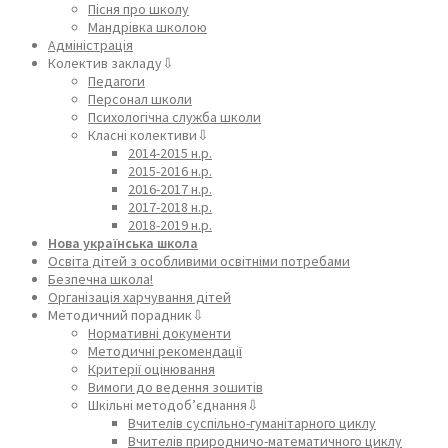
Пісня про школу
Мандрівка школою
Адміністрація
Колектив закладу⇩
Педагоги
Персонал школи
Психологічна служба школи
Класні колективи⇩
2014-2015 н.р.
2015-2016 н.р.
2016-2017 н.р.
2017-2018 н.р.
2018-2019 н.р.
Нова українська школа
Освіта дітей з особливими освітніми потребами
Безпечна школа!
Організація харчування дітей
Методичний порадник⇩
Нормативні документи
Методичні рекомендації
Критерії оцінювання
Вимоги до ведення зошитів
Шкільні методоб’єднання⇩
Вчителів суспільно-гуманітарного циклу
Вчителів природничо-математичного циклу