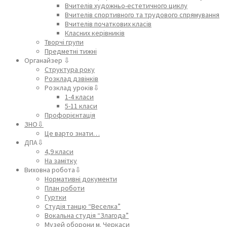
Вчителів художньо-естетичного циклу
Вчителів спортивного та трудового спрямування
Вчителів початкових класів
Класних керівників
Творчі групи
Предметні тижні
Органайзер ⇩
Структура року
Розклад дзвінків
Розклад уроків⇩
1-4 класи
5-11 класи
Профорієнтація
ЗНО⇩
Це варто знати…
ДПА⇩
4,9 класи
На замітку
Виховна робота⇩
Нормативні документи
План роботи
Гуртки
Студія танцю “Веселка”
Вокальна студія “Злагода”
Музей оборони м. Черкаси