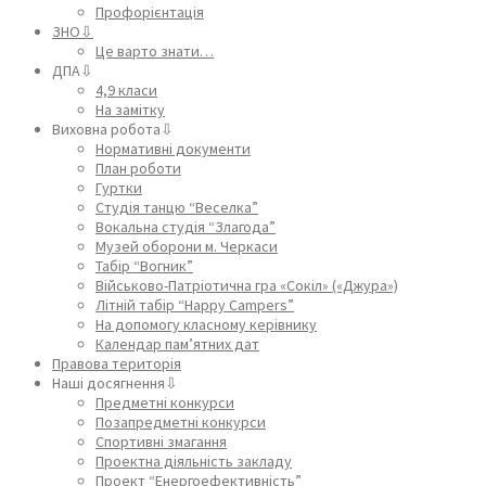
Профорієнтація
ЗНО⇩
Це варто знати…
ДПА⇩
4,9 класи
На замітку
Виховна робота⇩
Нормативні документи
План роботи
Гуртки
Студія танцю “Веселка”
Вокальна студія “Злагода”
Музей оборони м. Черкаси
Табір “Вогник”
Військово-Патріотична гра «Сокіл» («Джура»)
Літній табір “Happy Campers”
На допомогу класному керівнику
Календар пам’ятних дат
Правова територія
Наші досягнення⇩
Предметні конкурси
Позапредметні конкурси
Спортивні змагання
Проектна діяльність закладу
Проект “Енергоефективність”