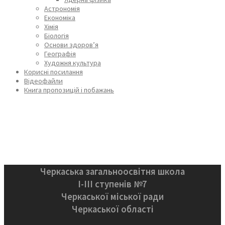
Астрономія
Економіка
Хімія
Біологія
Основи здоров’я
Географія
Художня культура
Корисні посилання
Відеофайли
Книга пропозицій і побажань
Черкаська загальноосвітня школа
І-ІІІ ступенів №7
Черкаської міської ради
Черкаської області