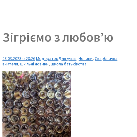
Зігріємо з любов’ю
28.03.2023 о 20:26
Модератор
Для учнів
,
Новини
,
Скарбничка
вчителя
,
Шкільні новини
,
Школа батьківства