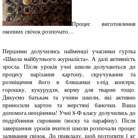
Процес виготовлення
окопних свічок розпочато…
Першими долучились найменші учасники гуртка
«Школа майбутнього журналіста». А далі активність
зросла. Після уроків учні школи долучаються до
процесу нарізання картону, скручування та
розміщення його в бляшанки з-під консерв,
горошку, кукурудзи, корму для тварин тощо.
Дякуємо батькам та учням школи, які активно
приносили картон та жерстяні баночки. Ваша
допомога неоціненна! Учні 8-Ф класу долучились до
подрібнення сировини (воску та парафіну). Після
завершення уроків вчителі школи розпочали процес
заливання свічок. До прикладу, щоб розтопити 1 кг