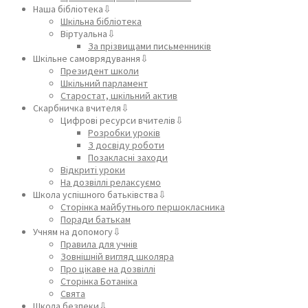
Наша бібліотека⇩
Шкільна бібліотека
Віртуальна⇩
За прізвищами письменників
Шкільне самоврядування⇩
Президент школи
Шкільний парламент
Старостат, шкільний актив
Скарбничка вчителя⇩
Цифрові ресурси вчителів⇩
Розробки уроків
З досвіду роботи
Позакласні заходи
Відкриті уроки
На дозвіллі релаксуємо
Школа успішного батьківства⇩
Сторінка майбутнього першокласника
Поради батькам
Учням на допомогу⇩
Правила для учнів
Зовнішній вигляд школяра
Про цікаве на дозвіллі
Сторінка Ботаніка
Свята
Школа безпеки⇩