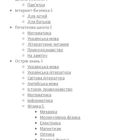
Пам’ятки
Інтернет-безпека⇩
Для дітей
Для батьків
Початкова школа⇩
Математика
Українська мова
Літературне читання
Природознавство
На замітку
Острів знань⇩
Українська мова
Українська література
Світова література
Англійська мова
Історія, правознавство
Математика
Інформатика
Фізика⇩
Механіка
Молекулярна фізика
Електрика
Магнетизм
Оптика
Ядерна фізика