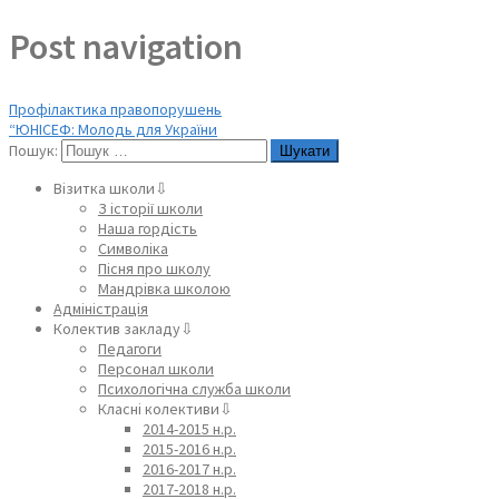
Post navigation
Профілактика правопорушень
“ЮНІСЕФ: Молодь для України
Пошук:
Візитка школи⇩
З історії школи
Наша гордість
Символіка
Пісня про школу
Мандрівка школою
Адміністрація
Колектив закладу⇩
Педагоги
Персонал школи
Психологічна служба школи
Класні колективи⇩
2014-2015 н.р.
2015-2016 н.р.
2016-2017 н.р.
2017-2018 н.р.