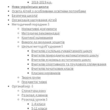
2018-2019 н.р.
Нова українська школа
Освіта дітей з особливими освітніми потребами
Безпечна школа!
Організація харчування дітей
Методичний порадник⇩
Нормативні документи
Методичні рекомендації
Критерії оцінювання
Вимоги до ведення зошитів
Шкільні методоб’єднання⇩
Вчителів суспільно-гуманітарного циклу
Вчителів природничо-математичного циклу
Вчителів художньо-естетичного циклу
Вчителів спортивного та трудового спрямування
Вчителів початкових класів
Класних керівників
Творчі групи
Предметні тижні
Органайзер ⇩
Структура року
Розклад дзвінків
Розклад уроків⇩
1-4 класи
5-11 класи