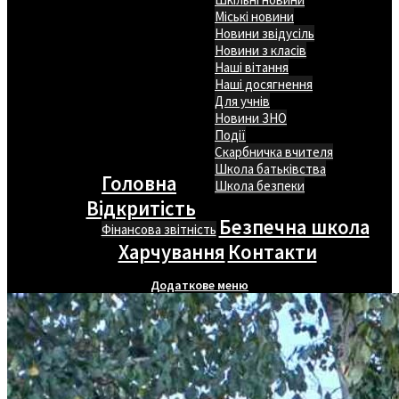
Міські новини
Новини звідусіль
Новини з класів
Наші вітання
Наші досягнення
Для учнів
Новини ЗНО
Події
Скарбничка вчителя
Школа батьківства
Головна
Школа безпеки
Відкритість
Безпечна школа
Фінансова звітність
Харчування
Контакти
Додаткове меню