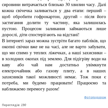
сировини витрачається близько 30 хвилин часу. Далі
кожна свічечка заливається у два етапи: перший –
щоб обробити гофрокартон, другий – після його
застигання долити ту частину, яка залишилась
пустою. Процесом заливання займаються лише
дорослі, діти спостерігають на відстані!
В інтернеті зараз можна зустріти багато пабліків, що
окопні свічки вже не на часі, але не варто забувати,
що ми спимо у теплих ліжечках, а наші захисники –
в холодних окопах під землею. Для підігріву води на
каву або чай нам достатньо увімкнути
електрочайник або газову плиту, а в наших
захисників такої можливості немає. Тож поки є
потреба, ми будемо працювати! Працюємо та
наближаємо перемогу разом!
Фотоподорож
Переглядів:
190