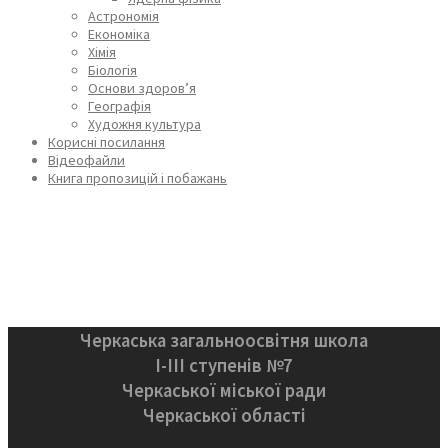
Астрономія
Економіка
Хімія
Біологія
Основи здоров’я
Географія
Художня культура
Корисні посилання
Відеофайли
Книга пропозицій і побажань
Черкаська загальноосвітня школа
І-ІІІ ступенів №7
Черкаської міської ради
Черкаської області