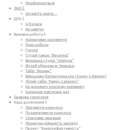
Профорієнтація
ЗНО⇩
Це варто знати…
ДПА⇩
4,9 класи
На замітку
Виховна робота⇩
Нормативні документи
План роботи
Гуртки
Студія танцю “Веселка”
Вокальна студія “Злагода”
Музей оборони м. Черкаси
Табір “Вогник”
Військово-Патріотична гра «Сокіл» («Джура»)
Літній табір “Happy Campers”
На допомогу класному керівнику
Календар пам’ятних дат
Правова територія
Наші досягнення⇩
Предметні конкурси
Позапредметні конкурси
Спортивні змагання
Проектна діяльність закладу
Проект “Енергоефективність”