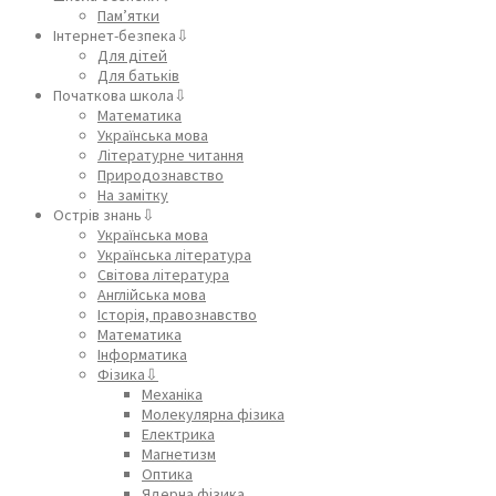
Пам’ятки
Інтернет-безпека⇩
Для дітей
Для батьків
Початкова школа⇩
Математика
Українська мова
Літературне читання
Природознавство
На замітку
Острів знань⇩
Українська мова
Українська література
Світова література
Англійська мова
Історія, правознавство
Математика
Інформатика
Фізика⇩
Механіка
Молекулярна фізика
Електрика
Магнетизм
Оптика
Ядерна фізика