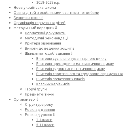
2018-2019 н.р.
Нова українська школа
Освіта дітей з особливими освітніми потребами
Безпечна школа!
Організація харчування дітей
Методичний порадник⇩
Нормативні документи
Методичні рекомендації
Критерії оцінювання
Вимоги до ведення зошитів
Шкільні методоб’єднання⇩
Вчителів суспільно-гуманітарного циклу
Вчителів природничо-математичного циклу
Вчителів художньо-естетичного циклу
Вчителів спортивного та трудового спрямування
Вчителів початкових класів
Класних керівників
Творчі групи
Предметні тижні
Органайзер ⇩
Структура року
Розклад дзвінків
Розклад уроків⇩
1-4 класи
5-11 класи