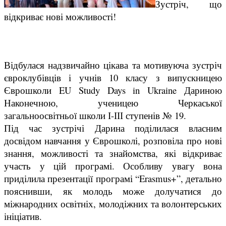
Зустріч, що
відкриває нові можливості!
Відбулася надзвичайно цікава та мотивуюча зустріч
євроклубівців і учнів 10 класу з випускницею
Єврошколи EU Study Days in Ukraine Дариною
Наконечною, ученицею Черкаської
загальноосвітньої школи І-ІІІ ступенів № 19.
Під час зустрічі Дарина поділилася власним
досвідом навчання у Єврошколі, розповіла про нові
знання, можливості та знайомства, які відкриває
участь у цій програмі. Особливу увагу вона
приділила презентації програмі “Erasmus+”, детально
пояснивши, як молодь може долучатися до
міжнародних освітніх, молодіжних та волонтерських
ініціатив.