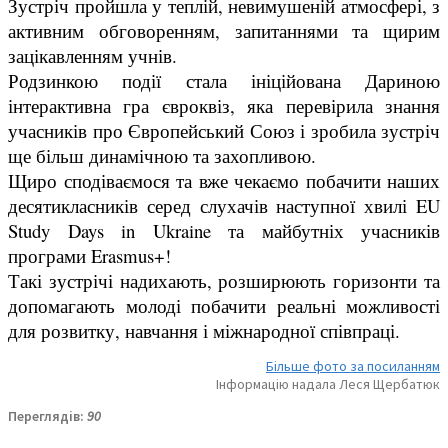
Зустріч пройшла у теплій, невимушеній атмосфері, з
активним обговоренням, запитаннями та щирим
зацікавленням учнів.
Родзинкою події стала ініційована Дариною
інтерактивна гра євроквіз, яка перевірила знання
учасників про Європейський Союз і зробила зустріч
ще більш динамічною та захопливою.
Щиро сподіваємося та вже чекаємо побачити наших
десятикласників серед слухачів наступної хвилі EU
Study Days in Ukraine та майбутніх учасників
програми Erasmus+!
Такі зустрічі надихають, розширюють горизонти та
допомагають молоді побачити реальні можливості
для розвитку, навчання і міжнародної співпраці.
Більше фото за посиланням
Інформацію надала Леся Щербатюк
Переглядів:
90