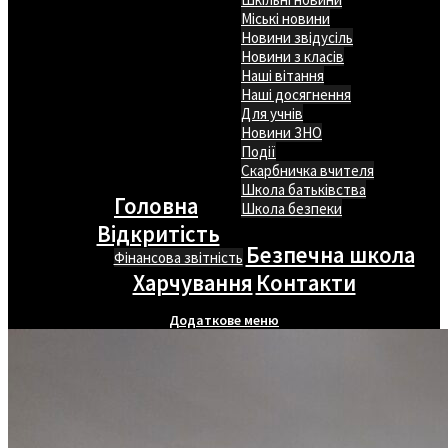
Міські новини
Новини звідусіль
Новини з класів
Наші вітання
Наші досягнення
Для учнів
Новини ЗНО
Події
Скарбничка вчителя
Школа батьківства
Головна
Школа безпеки
Відкритість
Безпечна школа
Фінансова звітність
Харчування
Контакти
Додаткове меню