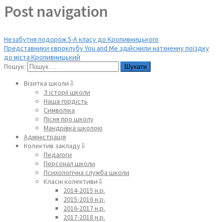
Post navigation
Незабутня подорож 5-А класу до Кропивницького
Представники євроклубу You and Me здійснили натхненну поїздку
до міста Кропивницький
Пошук:
Візитка школи⇩
З історії школи
Наша гордість
Символіка
Пісня про школу
Мандрівка школою
Адміністрація
Колектив закладу⇩
Педагоги
Персонал школи
Психологічна служба школи
Класні колективи⇩
2014-2015 н.р.
2015-2016 н.р.
2016-2017 н.р.
2017-2018 н.р.