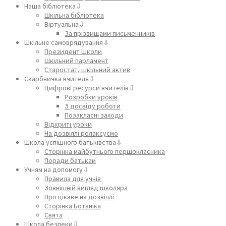
Наша бібліотека⇩
Шкільна бібліотека
Віртуальна⇩
За прізвищами письменників
Шкільне самоврядування⇩
Президент школи
Шкільний парламент
Старостат, шкільний актив
Скарбничка вчителя⇩
Цифрові ресурси вчителів⇩
Розробки уроків
З досвіду роботи
Позакласні заходи
Відкриті уроки
На дозвіллі релаксуємо
Школа успішного батьківства⇩
Сторінка майбутнього першокласника
Поради батькам
Учням на допомогу⇩
Правила для учнів
Зовнішній вигляд школяра
Про цікаве на дозвіллі
Сторінка Ботаніка
Свята
Школа безпеки⇩