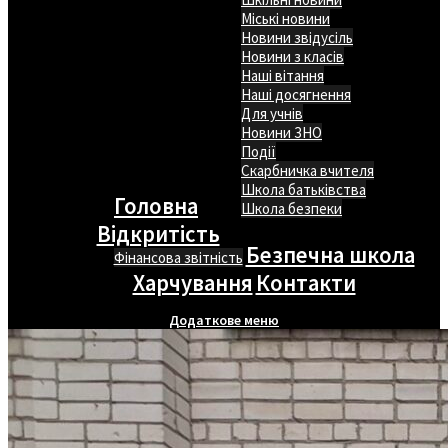
Міські новини
Новини звідусіль
Новини з класів
Наші вітання
Наші досягнення
Для учнів
Новини ЗНО
Події
Скарбничка вчителя
Школа батьківства
Головна
Школа безпеки
Відкритість
Безпечна школа
Фінансова звітність
Харчування
Контакти
Додаткове меню