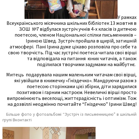
У рамках
Всеукраїнського місячника шкільних бібліотек 13 жовтня в
ЗОШ
№7 відбулася зустріч учнів 4-х класів із дитячою
поетесою, членом Національної спілки письменників –
Іриною Швед. Зустріч пройшла в щирій, затишній
атмосфері.
Пані Ірина дуже цікаво розповіла про себе та
свою творчість. Під час зустрічі поетеса читала свої вірші
та відповідала на питання
юних читачів, а також
поділилася творчими задумами на майбутнє.
Митець
подарувала нашим маленьким читачам свої вірші,
які увійшли в книжечку «Гніздечко». Мандруючи разом з
поетесою сторінками цієї збірки, діти зарядилися
позитивом і гарним настроєм. Невеличкі вірші просто
випромінюють веселощі, життєрадісність і оптимізм. Тож
на дозвіллі неодмінно почитайте “Гніздечко” Ірини Швед!
Більше фото у фотоальбомі “Зустріч із письменницею” в шкільній
групі Вконтакті