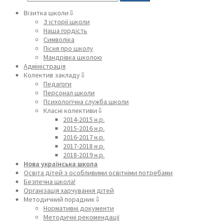
Візитка школи⇩
З історії школи
Наша гордість
Символіка
Пісня про школу
Мандрівка школою
Адміністрація
Колектив закладу⇩
Педагоги
Персонал школи
Психологічна служба школи
Класні колективи⇩
2014-2015 н.р.
2015-2016 н.р.
2016-2017 н.р.
2017-2018 н.р.
2018-2019 н.р.
Нова українська школа
Освіта дітей з особливими освітніми потребами
Безпечна школа!
Організація харчування дітей
Методичний порадник⇩
Нормативні документи
Методичні рекомендації