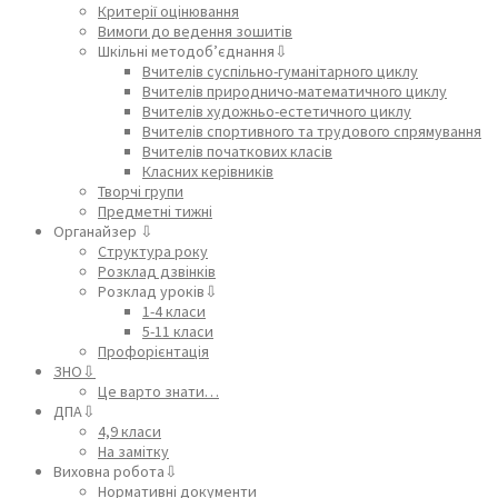
Критерії оцінювання
Вимоги до ведення зошитів
Шкільні методоб’єднання⇩
Вчителів суспільно-гуманітарного циклу
Вчителів природничо-математичного циклу
Вчителів художньо-естетичного циклу
Вчителів спортивного та трудового спрямування
Вчителів початкових класів
Класних керівників
Творчі групи
Предметні тижні
Органайзер ⇩
Структура року
Розклад дзвінків
Розклад уроків⇩
1-4 класи
5-11 класи
Профорієнтація
ЗНО⇩
Це варто знати…
ДПА⇩
4,9 класи
На замітку
Виховна робота⇩
Нормативні документи