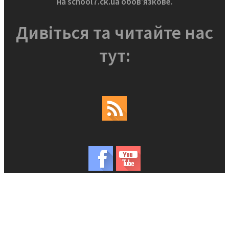
на school7.ck.ua обов'язкове.
Дивіться та читайте нас
тут: