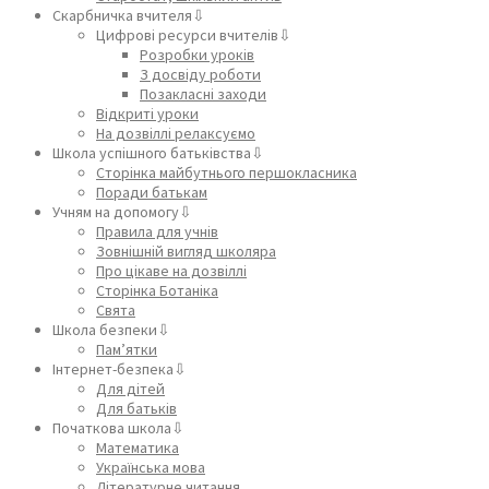
Скарбничка вчителя⇩
Цифрові ресурси вчителів⇩
Розробки уроків
З досвіду роботи
Позакласні заходи
Відкриті уроки
На дозвіллі релаксуємо
Школа успішного батьківства⇩
Сторінка майбутнього першокласника
Поради батькам
Учням на допомогу⇩
Правила для учнів
Зовнішній вигляд школяра
Про цікаве на дозвіллі
Сторінка Ботаніка
Свята
Школа безпеки⇩
Пам’ятки
Інтернет-безпека⇩
Для дітей
Для батьків
Початкова школа⇩
Математика
Українська мова
Літературне читання