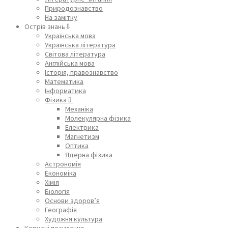
Природознавство
На замітку
Острів знань⇩
Українська мова
Українська література
Світова література
Англійська мова
Історія, правознавство
Математика
Інформатика
Фізика⇩
Механіка
Молекулярна фізика
Електрика
Магнетизм
Оптика
Ядерна фізика
Астрономія
Економіка
Хімія
Біологія
Основи здоров’я
Географія
Художня культура
Корисні посилання