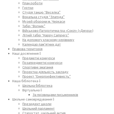
План роботи
Гуртки
Студія танцю “Веселка”
Вокальна студія “Злагода”
Музей оборони м. Черкаси
Табір “Вогник”
Військово-Патріотична гра «Сокіл» («Джура»)
Літній табір “Happy Campers”
На допомогу класному керівнику
Календар пам’ятних дат
Правова територія
Наші досягнення⇩
Предметні конкурси
Позапредметні конкурси
Спортивні змагання
Проектна діяльність закладу
Проект “Енергоефективність”
Наша бібліотека⇩
Шкільна бібліотека
Віртуальна⇩
За прізвищами письменників
Шкільне самоврядування⇩
Президент школи
Шкільний парламент
Старостат, шкільний актив