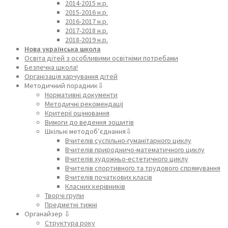
2014-2015 н.р.
2015-2016 н.р.
2016-2017 н.р.
2017-2018 н.р.
2018-2019 н.р.
Нова українська школа
Освіта дітей з особливими освітніми потребами
Безпечна школа!
Організація харчування дітей
Методичний порадник⇩
Нормативні документи
Методичні рекомендації
Критерії оцінювання
Вимоги до ведення зошитів
Шкільні методоб’єднання⇩
Вчителів суспільно-гуманітарного циклу
Вчителів природничо-математичного циклу
Вчителів художньо-естетичного циклу
Вчителів спортивного та трудового спрямування
Вчителів початкових класів
Класних керівників
Творчі групи
Предметні тижні
Органайзер ⇩
Структура року