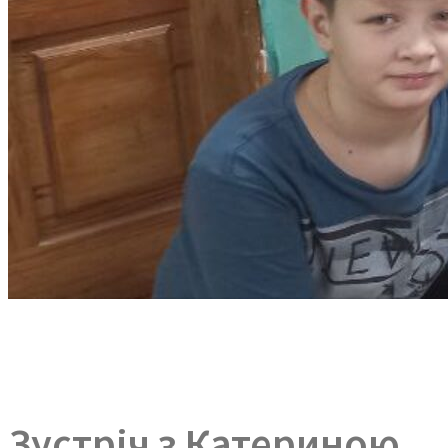
Зустріч з Катериною