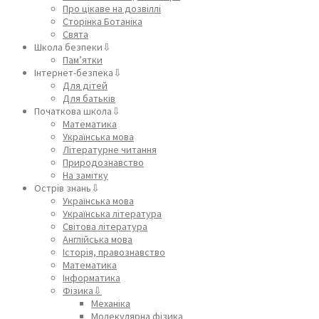
Про цікаве на дозвіллі
Сторінка Ботаніка
Свята
Школа безпеки⇩
Пам’ятки
Інтернет-безпека⇩
Для дітей
Для батьків
Початкова школа⇩
Математика
Українська мова
Літературне читання
Природознавство
На замітку
Острів знань⇩
Українська мова
Українська література
Світова література
Англійська мова
Історія, правознавство
Математика
Інформатика
Фізика⇩
Механіка
Молекулярна фізика