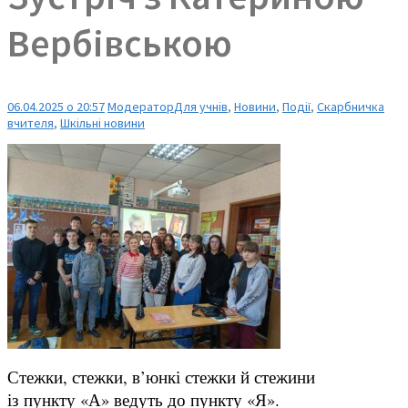
Вербівською
06.04.2025 о 20:57
Модератор
Для учнів
,
Новини
,
Події
,
Скарбничка
вчителя
,
Шкільні новини
Стежки, стежки, в’юнкі стежки й стежини
із пункту «А» ведуть до пункту «Я».