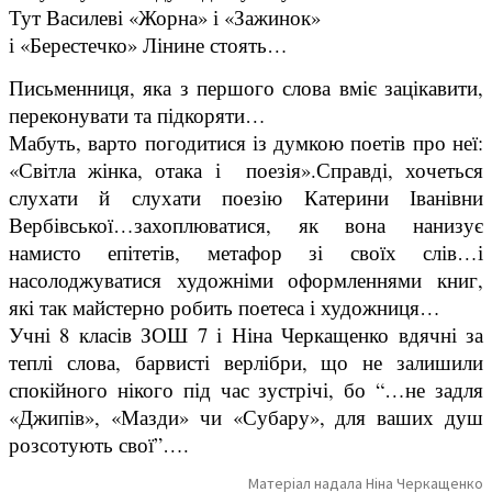
Тут Василеві «Жорна» і «Зажинок»
і «Берестечко» Лінине стоять…
Письменниця, яка з першого слова вміє зацікавити,
переконувати та підкоряти…
Мабуть, варто погодитися із думкою поетів про неї:
«Світла жінка, отака і поезія».Справді, хочеться
слухати й слухати поезію Катерини Іванівни
Вербівської…захоплюватися, як вона нанизує
намисто епітетів, метафор зі своїх слів…і
насолоджуватися художніми оформленнями книг,
які так майстерно робить поетеса і художниця…
Учні 8 класів ЗОШ 7 і Ніна Черкащенко вдячні за
теплі слова, барвисті верлібри, що не залишили
спокійного нікого під час зустрічі, бо
“…не задля
«Джипів», «Мазди» чи «Субару»,
для ваших душ
розсотують свої”….
Матеріал надала Ніна Черкащенко