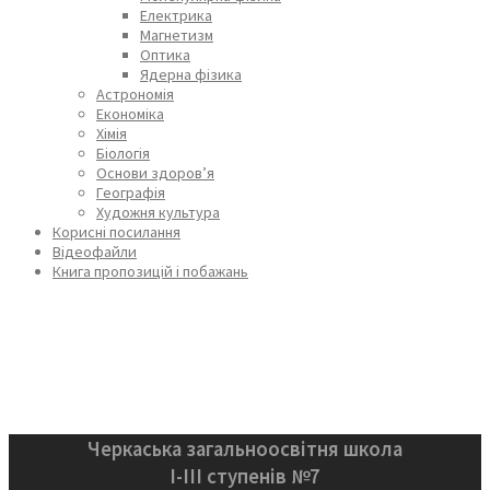
Електрика
Магнетизм
Оптика
Ядерна фізика
Астрономія
Економіка
Хімія
Біологія
Основи здоров’я
Географія
Художня культура
Корисні посилання
Відеофайли
Книга пропозицій і побажань
Черкаська загальноосвітня школа
І-ІІІ ступенів №7