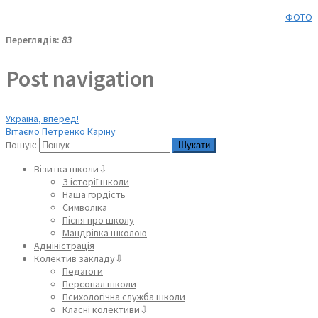
ФОТО
Переглядів:
83
Post navigation
Україна, вперед!
Вітаємо Петренко Каріну
Пошук:
Візитка школи⇩
З історії школи
Наша гордість
Символіка
Пісня про школу
Мандрівка школою
Адміністрація
Колектив закладу⇩
Педагоги
Персонал школи
Психологічна служба школи
Класні колективи⇩