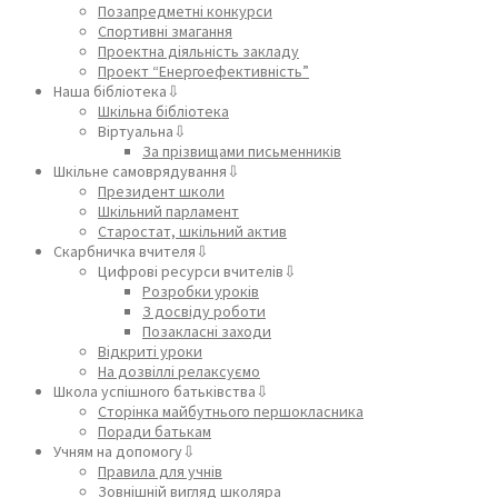
Позапредметні конкурси
Спортивні змагання
Проектна діяльність закладу
Проект “Енергоефективність”
Наша бібліотека⇩
Шкільна бібліотека
Віртуальна⇩
За прізвищами письменників
Шкільне самоврядування⇩
Президент школи
Шкільний парламент
Старостат, шкільний актив
Скарбничка вчителя⇩
Цифрові ресурси вчителів⇩
Розробки уроків
З досвіду роботи
Позакласні заходи
Відкриті уроки
На дозвіллі релаксуємо
Школа успішного батьківства⇩
Сторінка майбутнього першокласника
Поради батькам
Учням на допомогу⇩
Правила для учнів
Зовнішній вигляд школяра