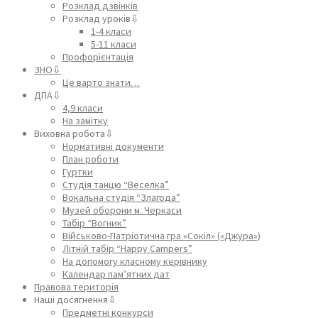
Розклад дзвінків
Розклад уроків⇩
1-4 класи
5-11 класи
Профорієнтація
ЗНО⇩
Це варто знати…
ДПА⇩
4,9 класи
На замітку
Виховна робота⇩
Нормативні документи
План роботи
Гуртки
Студія танцю “Веселка”
Вокальна студія “Злагода”
Музей оборони м. Черкаси
Табір “Вогник”
Військово-Патріотична гра «Сокіл» («Джура»)
Літній табір “Happy Campers”
На допомогу класному керівнику
Календар пам’ятних дат
Правова територія
Наші досягнення⇩
Предметні конкурси