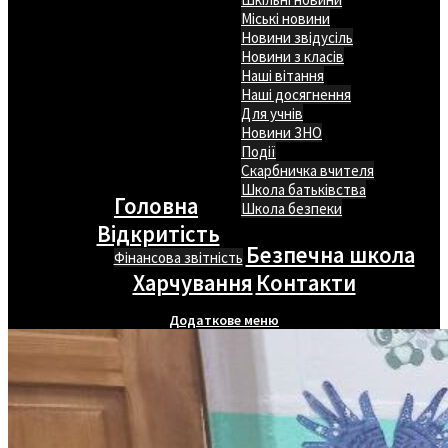
Міські новини
Новини звідусіль
Новини з класів
Наші вітання
Наші досягнення
Для учнів
Новини ЗНО
Події
Скарбничка вчителя
Школа батьківства
Головна
Школа безпеки
Відкритість
Безпечна школа
Фінансова звітність
Харчування
Контакти
Додаткове меню