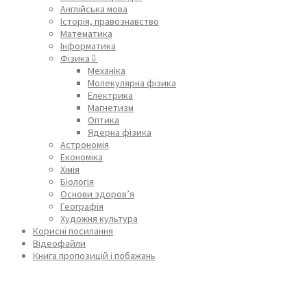
Англійська мова
Історія, правознавство
Математика
Інформатика
Фізика⇩
Механіка
Молекулярна фізика
Електрика
Магнетизм
Оптика
Ядерна фізика
Астрономія
Економіка
Хімія
Біологія
Основи здоров’я
Географія
Художня культура
Корисні посилання
Відеофайли
Книга пропозицій і побажань