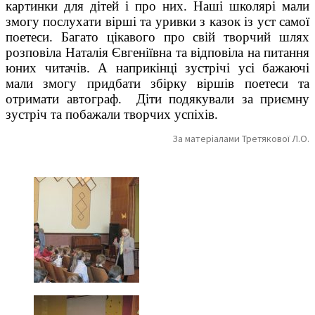
картинки для дітей і про них. Наші школярі мали
змогу послухати вірші та уривки з казок із уст самої
поетеси. Багато цікавого про свій творчий шлях
розповіла Наталія Євгеніївна та відповіла на питання
юних читачів. А наприкінці зустрічі усі бажаючі
мали змогу придбати збірку віршів поетеси та
отримати автограф. Діти подякували за приємну
зустріч та побажали творчих успіхів.
За матеріалами Третякової Л.О.