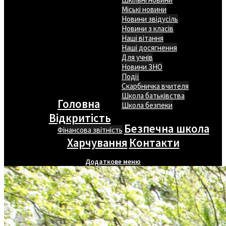
Міські новини
Новини звідусіль
Новини з класів
Наші вітання
Наші досягнення
Для учнів
Новини ЗНО
Події
Скарбничка вчителя
Школа батьківства
Головна
Школа безпеки
Відкритість
Безпечна школа
Фінансова звітність
Харчування
Контакти
Додаткове меню