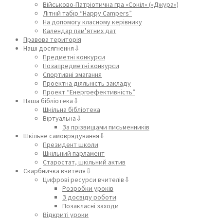
Військово-Патріотична гра «Сокіл» («Джура»)
Літній табір “Happy Campers”
На допомогу класному керівнику
Календар пам’ятних дат
Правова територія
Наші досягнення⇩
Предметні конкурси
Позапредметні конкурси
Спортивні змагання
Проектна діяльність закладу
Проект “Енергоефективність”
Наша бібліотека⇩
Шкільна бібліотека
Віртуальна⇩
За прізвищами письменників
Шкільне самоврядування⇩
Президент школи
Шкільний парламент
Старостат, шкільний актив
Скарбничка вчителя⇩
Цифрові ресурси вчителів⇩
Розробки уроків
З досвіду роботи
Позакласні заходи
Відкриті уроки