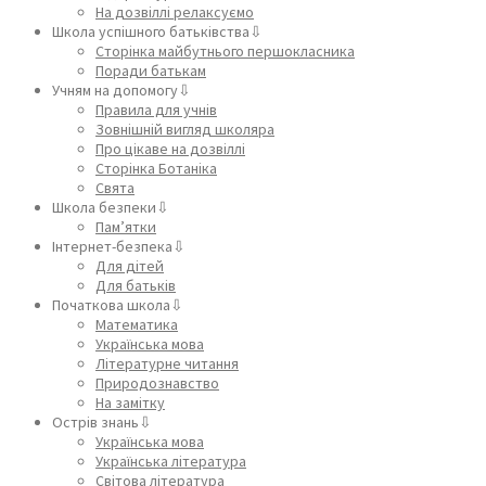
На дозвіллі релаксуємо
Школа успішного батьківства⇩
Сторінка майбутнього першокласника
Поради батькам
Учням на допомогу⇩
Правила для учнів
Зовнішній вигляд школяра
Про цікаве на дозвіллі
Сторінка Ботаніка
Свята
Школа безпеки⇩
Пам’ятки
Інтернет-безпека⇩
Для дітей
Для батьків
Початкова школа⇩
Математика
Українська мова
Літературне читання
Природознавство
На замітку
Острів знань⇩
Українська мова
Українська література
Світова література