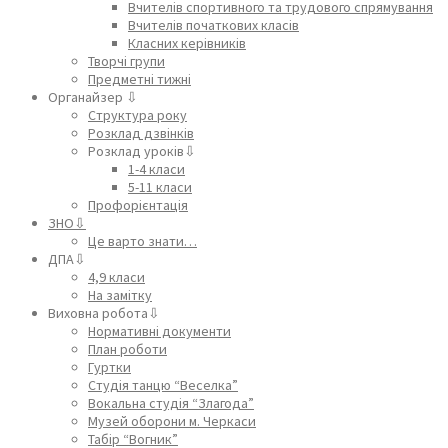
Вчителів спортивного та трудового спрямування
Вчителів початкових класів
Класних керівників
Творчі групи
Предметні тижні
Органайзер ⇩
Структура року
Розклад дзвінків
Розклад уроків⇩
1-4 класи
5-11 класи
Профорієнтація
ЗНО⇩
Це варто знати…
ДПА⇩
4,9 класи
На замітку
Виховна робота⇩
Нормативні документи
План роботи
Гуртки
Студія танцю “Веселка”
Вокальна студія “Злагода”
Музей оборони м. Черкаси
Табір “Вогник”