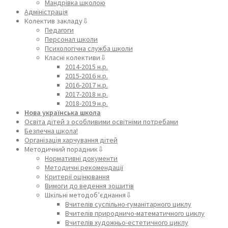
Мандрівка школою
Адміністрація
Колектив закладу⇩
Педагоги
Персонал школи
Психологічна служба школи
Класні колективи⇩
2014-2015 н.р.
2015-2016 н.р.
2016-2017 н.р.
2017-2018 н.р.
2018-2019 н.р.
Нова українська школа
Освіта дітей з особливими освітніми потребами
Безпечна школа!
Організація харчування дітей
Методичний порадник⇩
Нормативні документи
Методичні рекомендації
Критерії оцінювання
Вимоги до ведення зошитів
Шкільні методоб’єднання⇩
Вчителів суспільно-гуманітарного циклу
Вчителів природничо-математичного циклу
Вчителів художньо-естетичного циклу