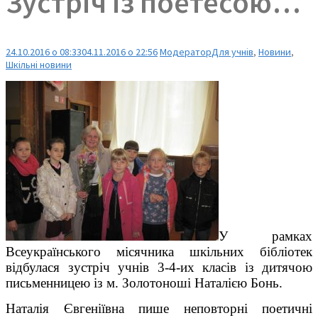
Зустріч із поетесою…
24.10.2016 о 08:33
04.11.2016 о 22:56
Модератор
Для учнів
,
Новини
,
Шкільні новини
У рамках
Всеукраїнського місячника шкільних бібліотек
відбулася зустріч учнів 3-4-их класів із дитячою
письменницею із м. Золотоноші Наталією Бонь.
Наталія Євгеніївна пише неповторні поетичні