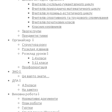
Вчителів суспільно-гуманітарного циклу
Вчителів природничо-математичного циклу
Вчителів художньо-естетичного циклу
Вчителів спортивного та трудового спрямування
Вчителів початкових класів
Класних керівників
Творчі групи
Предметні тижні
Органайзер ⇩
Структура року
Розклад дзвінків
Розклад уроків⇩
1-4 класи
5-11 класи
Профорієнтація
ЗНО⇩
Це варто знати…
ДПА⇩
4,9 класи
На замітку
Виховна робота⇩
Нормативні документи
План роботи
Гуртки
Студія танцю “Веселка”