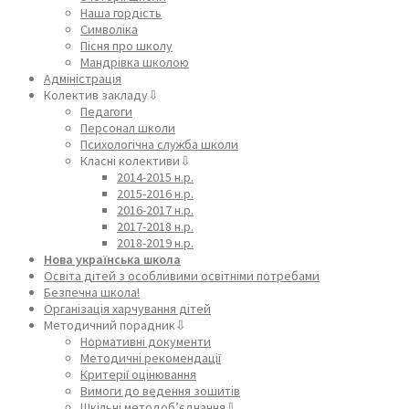
Наша гордість
Символіка
Пісня про школу
Мандрівка школою
Адміністрація
Колектив закладу⇩
Педагоги
Персонал школи
Психологічна служба школи
Класні колективи⇩
2014-2015 н.р.
2015-2016 н.р.
2016-2017 н.р.
2017-2018 н.р.
2018-2019 н.р.
Нова українська школа
Освіта дітей з особливими освітніми потребами
Безпечна школа!
Організація харчування дітей
Методичний порадник⇩
Нормативні документи
Методичні рекомендації
Критерії оцінювання
Вимоги до ведення зошитів
Шкільні методоб’єднання⇩