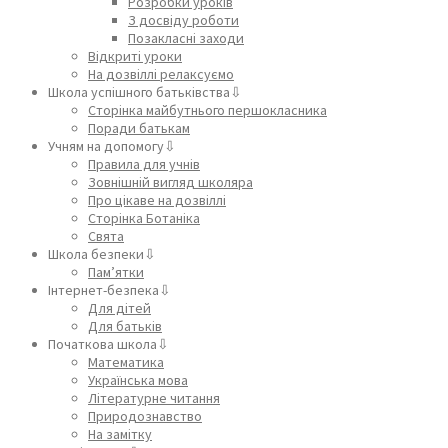
Розробки уроків
З досвіду роботи
Позакласні заходи
Відкриті уроки
На дозвіллі релаксуємо
Школа успішного батьківства⇩
Сторінка майбутнього першокласника
Поради батькам
Учням на допомогу⇩
Правила для учнів
Зовнішній вигляд школяра
Про цікаве на дозвіллі
Сторінка Ботаніка
Свята
Школа безпеки⇩
Пам’ятки
Інтернет-безпека⇩
Для дітей
Для батьків
Початкова школа⇩
Математика
Українська мова
Літературне читання
Природознавство
На замітку