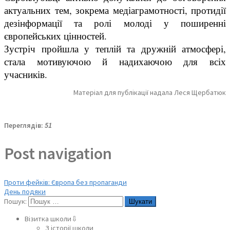
актуальних тем, зокрема медіаграмотності, протидії
дезінформації та ролі молоді у поширенні
європейських цінностей.
Зустріч пройшла у теплій та дружній атмосфері,
стала мотивуючою й надихаючою для всіх
учасників.
Матеріал для публікації надала Леся Щербатюк
Переглядів:
51
Post navigation
Проти фейків: Європа без пропаганди
День подяки
Пошук:
Візитка школи⇩
З історії школи