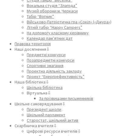
Вокальна студія “Злагода”
Музей оборони м. Черкаси
Табір “Вогник”
Військово-Патріотична гра «Сокіл» («Джура»)
Літній табір “Happy Campers”
На допомогу класному керівнику
Календар пам’ятних дат
Правова територія
Наші досягнення⇩
Предметні конкурси
Позапредметні конкурси
Спортивні змагання
Проектна діяльність закладу
Проект “Енергоефективність”
Наша бібліотека⇩
Шкільна бібліотека
Віртуальна⇩
За прізвищами письменників
Шкільне самоврядування⇩
Президент школи
Шкільний парламент
Старостат, шкільний актив
Скарбничка вчителя⇩
Цифрові ресурси вчителів⇩