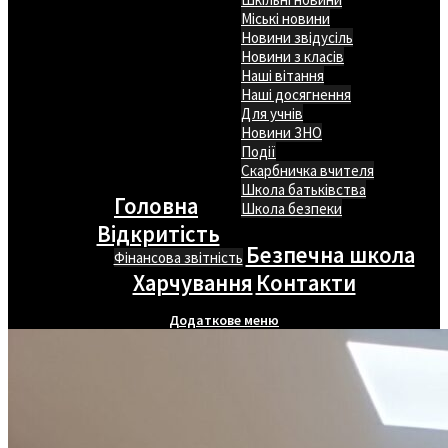
Міські новини
Новини звідусіль
Новини з класів
Наші вітання
Наші досягнення
Для учнів
Новини ЗНО
Події
Скарбничка вчителя
Школа батьківства
Головна
Школа безпеки
Відкритість
Безпечна школа
Фінансова звітність
Харчування
Контакти
Додаткове меню