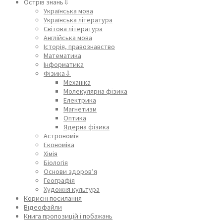
Острів знань⇩
Українська мова
Українська література
Світова література
Англійська мова
Історія, правознавство
Математика
Інформатика
Фізика⇩
Механіка
Молекулярна фізика
Електрика
Магнетизм
Оптика
Ядерна фізика
Астрономія
Економіка
Хімія
Біологія
Основи здоров’я
Географія
Художня культура
Корисні посилання
Відеофайли
Книга пропозицій і побажань