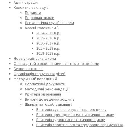
Адміністрація
Колектив закладу⇩
Педагоги
Персонал школи
Психологічна служба школи
Класні колективи⇩
2014-2015 н.р.
2015-2016 н.р.
2016-2017 н.р.
2017-2018 н.р.
2018-2019 н.р.
Нова українська школа
Освіта дітей з особливими освітніми потребами
Безпечна школа!
Організація харчування дітей
Методичний порадник⇩
Нормативні документи
Методичні рекомендації
Критерії оцінювання
Вимоги до ведення зошитів
Шкільні методоб’єднання⇩
Вчителів суспільно-гуманітарного циклу
Вчителів природничо-математичного циклу
Вчителів художньо-естетичного циклу
Вчителів спортивного та трудового спрямування