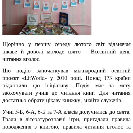
Щорічно у першу середу лютого світ відзначає
цікаве й доволі молоде свято – Всесвітній день
читання вголос.
Цю подію започаткував міжнародний освітній
проєкт «LitWorld» у 2010 році. Понад 173 країни
підхопили цю ініціативу. Подія має за мету
заохочувати учнів до читання книг. Для читання
достатньо обрати цікаву книжку, знайти слухачів.
Учні 5-Б, 6-А, 6-Б та 7-А класів долучились до свята.
Грали в літературознавчі ігри, пригадали правила
поводження з книгою, правила читання вголос та