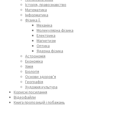
Історія, правознавство
Математика
Інформатика
Фізика⇩
Механіка
Молекулярна фізика
Електрика
Магнетизм
Оптика
Ядерна фізика
Астрономія
Економіка
Хімія
Біологія
Основи здоров’я
Географія
Художня культура
Корисні посилання
Відеофайли
Книга пропозицій і побажань