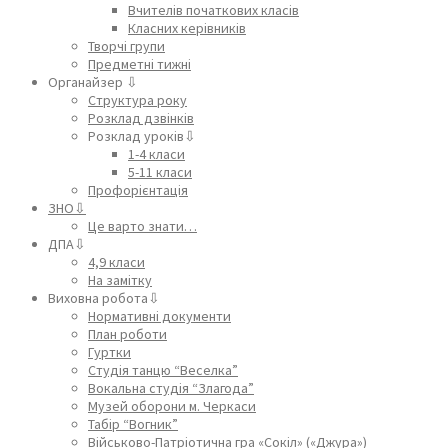
Вчителів початкових класів
Класних керівників
Творчі групи
Предметні тижні
Органайзер ⇩
Структура року
Розклад дзвінків
Розклад уроків⇩
1-4 класи
5-11 класи
Профорієнтація
ЗНО⇩
Це варто знати…
ДПА⇩
4,9 класи
На замітку
Виховна робота⇩
Нормативні документи
План роботи
Гуртки
Студія танцю “Веселка”
Вокальна студія “Злагода”
Музей оборони м. Черкаси
Табір “Вогник”
Військово-Патріотична гра «Сокіл» («Джура»)