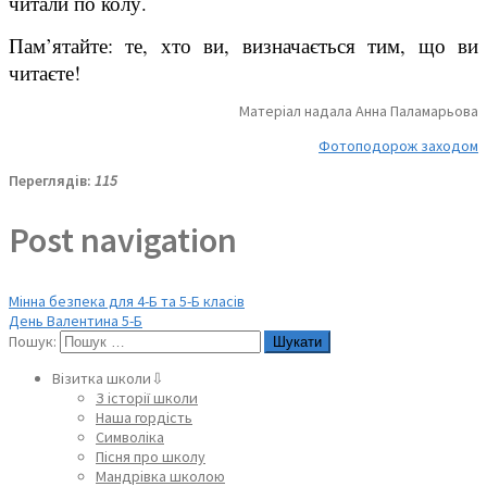
читали по колу.
Пам’ятайте: те, хто ви, визначається тим, що ви
читаєте!
Матеріал надала Анна Паламарьова
Фотоподорож заходом
Переглядів:
115
Post navigation
Мінна безпека для 4-Б та 5-Б класів
День Валентина 5-Б
Пошук:
Візитка школи⇩
З історії школи
Наша гордість
Символіка
Пісня про школу
Мандрівка школою