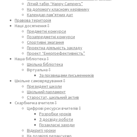
Літній табір “Happy Campers”
На допомогу класному керівнику
Календар пам’ятних дат
Правова територія
Наші досягнення⇩
Предметні конкурси
Позапредметні конкурси
Спортивні змагання
Проектна діяльність закладу
Проект “Енергоефективність”
Наша бібліотека⇩
Шкільна бібліотека
Віртуальна⇩
За прізвищами письменників
Шкільне самоврядування⇩
Президент школи
Шкільний парламент
Старостат, шкільний актив
Скарбничка вчителя⇩
Цифрові ресурси вчителів⇩
Розробки уроків
З досвіду роботи
Позакласні заходи
Відкриті уроки
На дозвіллі релаксуємо