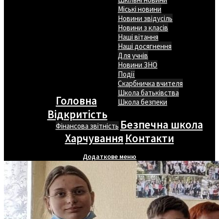
Міські новини
Новини звідусіль
Новини з класів
Наші вітання
Наші досягнення
Для учнів
Новини ЗНО
Події
Скарбничка вчителя
Школа батьківства
Головна
Школа безпеки
Відкритість
Безпечна школа
Фінансова звітність
Харчування
Контакти
Додаткове меню