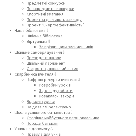
Предметні конкурси
Позапредметні конкурси
Спортивні змагання
Проектна діяльність закладу
Проект “Енергоефективність”
Наша бібліотека⇩
Шкільна бібліотека
Віртуальна⇩
За прізвищами письменників
Шкільне самоврядування⇩
Президент школи
Шкільний парламент
Старостат, шкільний актив
Скарбничка вчителя⇩
Цифрові ресурси вчителів⇩
Розробки уроків
З досвіду роботи
Позакласні заходи
Відкриті уроки
На дозвіллі релаксуємо
Школа успішного батьківства⇩
Сторінка майбутнього першокласника
Поради батькам
Учням на допомогу⇩
Правила для учнів