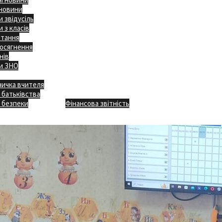
 новини
 звідусіль
 з класів
ітання
осягнення
нів
и ЗНО
ничка вчителя
Відкритість
 батьківства
Безпечна школа
Х
 безпеки
Фінансова звітність
Додаткове меню