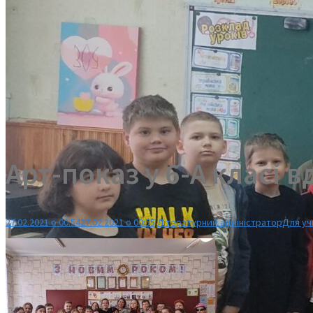
Арт-показ у 6-А класі в
27.02.2021 о 00:54
27.02.2021 о 00:55
Літературний адміністратор
Для уч