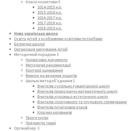
Класні колективи⇩
2014-2015 н.р.
2015-2016 н.р.
2016-2017 н.р.
2017-2018 н.р.
2018-2019 н.р.
Нова українська школа
Освіта дітей з особливими освітніми потребами
Безпечна школа!
Організація харчування дітей
Методичний порадник⇩
Нормативні документи
Методичні рекомендації
Критерії оцінювання
Вимоги до ведення зошитів
Шкільні методоб’єднання⇩
Вчителів суспільно-гуманітарного циклу
Вчителів природничо-математичного циклу
Вчителів художньо-естетичного циклу
Вчителів спортивного та трудового спрямування
Вчителів початкових класів
Класних керівників
Творчі групи
Предметні тижні
Органайзер ⇩