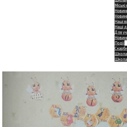
Міські
Новини
Новини
Наші в
Наші д
Для уч
Новин
Події
Скарб
Школа
Головна
Школа