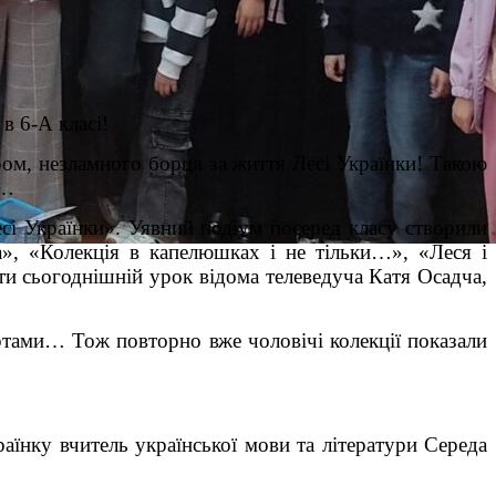
в 6-А класі!
ером, незламного борця за життя Лесі Українки! Такою
?…
сі Українки». Уявний подіум посеред класу створили
ка», «Колекція в капелюшках і не тільки…», «Леся і
ти сьогоднішній урок відома телеведуча Катя Осадча,
артами… Тож повторно вже чоловічі колекції показали
раїнку вчитель української мови та літератури Середа