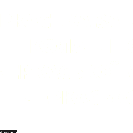
вини
і новини