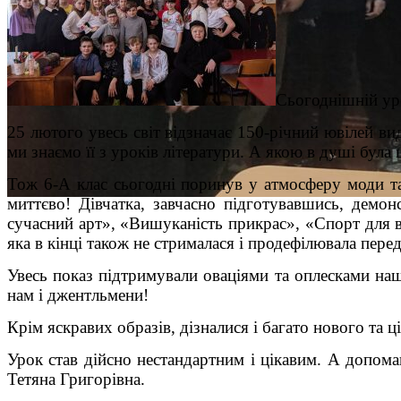
Сьогоднішній уро
25 лютого увесь світ відзначає 150-річний ювілей ви
ми знаємо її з уроків літератури. А якою в душі бул
Тож 6-А клас сьогодні поринув у атмосферу моди та
миттєво! Дівчатка, завчасно підготувавшись, демон
сучасний арт», «Вишуканість прикрас», «Спорт для в
яка в кінці також не стрималася і продефілювала пере
Увесь показ підтримували оваціями та оплесками наш
нам і джентльмени!
Крім яскравих образів, дізналися і багато нового та ц
Урок став дійсно нестандартним і цікавим. А допомаг
Тетяна Григорівна.