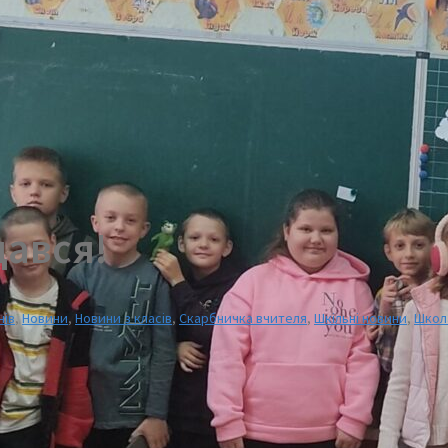
дався!
нів
,
Новини
,
Новини з класів
,
Скарбничка вчителя
,
Шкільні новини
,
Школ