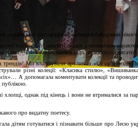
к української літератури не залишив байдужим нікого 
датної української поетеси, жінки з чоловічим характ
а ця жінка? Чим захоплювалася і що полюбляла одягати
 трендів! Ми влаштували арт-показ «Сузір’я моди Ле
стрували різні колеції: «Класика стилю», «Вишиван
сіх»… А допомагала коментувати колекції та проводи
д публікою.
і хлопці, однак під кінець і вони не втрималися за п
ікавого про видатну поетесу.
ала дітям готуватися і пізнавати більше про Лесю ук