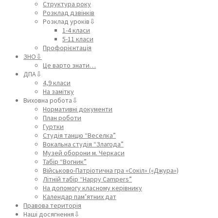
Структура року
Розклад дзвінків
Розклад уроків⇩
1-4 класи
5-11 класи
Профорієнтація
ЗНО⇩
Це варто знати…
ДПА⇩
4,9 класи
На замітку
Виховна робота⇩
Нормативні документи
План роботи
Гуртки
Студія танцю “Веселка”
Вокальна студія “Злагода”
Музей оборони м. Черкаси
Табір “Вогник”
Військово-Патріотична гра «Сокіл» («Джура»)
Літній табір “Happy Campers”
На допомогу класному керівнику
Календар пам’ятних дат
Правова територія
Наші досягнення⇩