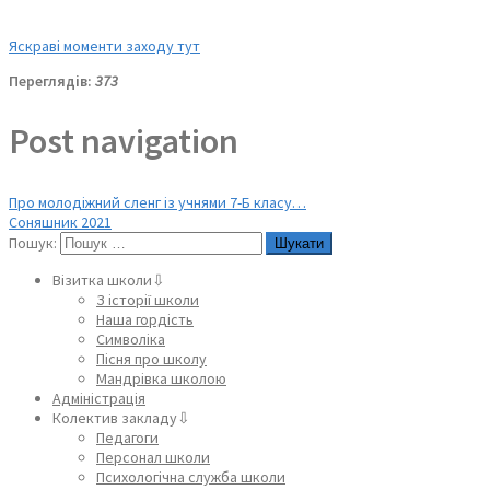
Яскраві моменти заходу тут
Переглядів:
373
Post navigation
Про молодіжний сленг із учнями 7-Б класу…
Соняшник 2021
Пошук:
Візитка школи⇩
З історії школи
Наша гордість
Символіка
Пісня про школу
Мандрівка школою
Адміністрація
Колектив закладу⇩
Педагоги
Персонал школи
Психологічна служба школи