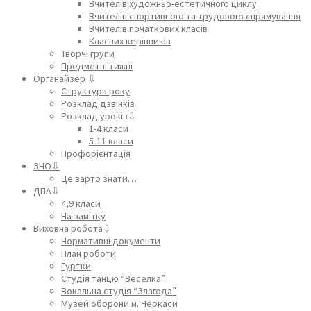
Вчителів художньо-естетичного циклу
Вчителів спортивного та трудового спрямування
Вчителів початкових класів
Класних керівників
Творчі групи
Предметні тижні
Органайзер ⇩
Структура року
Розклад дзвінків
Розклад уроків⇩
1-4 класи
5-11 класи
Профорієнтація
ЗНО⇩
Це варто знати…
ДПА⇩
4,9 класи
На замітку
Виховна робота⇩
Нормативні документи
План роботи
Гуртки
Студія танцю “Веселка”
Вокальна студія “Злагода”
Музей оборони м. Черкаси