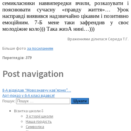
семикласники наввипередки вчили, розказувати і
пояснювати сучасну «правду життя»… Урок
насправді виявився надзвичайно цікавим і позитивно
емоційним. 7-Б мене таки зафрендив у своє
молодіжне коло))) Така жизА нині…)))
Враженнями ділилася Середа Т.Г.
Більше фото
за посиланням
Переглядів:
379
Post navigation
8-А відвідав “Мовознавчу кав’ярню”…
Арт-показ у 6-А класі вдався!
Пошук:
Візитка школи⇩
З історії школи
Наша гордість
Символіка