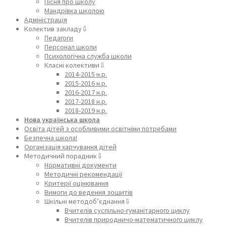
Пісня про школу
Мандрівка школою
Адміністрація
Колектив закладу⇩
Педагоги
Персонал школи
Психологічна служба школи
Класні колективи⇩
2014-2015 н.р.
2015-2016 н.р.
2016-2017 н.р.
2017-2018 н.р.
2018-2019 н.р.
Нова українська школа
Освіта дітей з особливими освітніми потребами
Безпечна школа!
Організація харчування дітей
Методичний порадник⇩
Нормативні документи
Методичні рекомендації
Критерії оцінювання
Вимоги до ведення зошитів
Шкільні методоб’єднання⇩
Вчителів суспільно-гуманітарного циклу
Вчителів природничо-математичного циклу