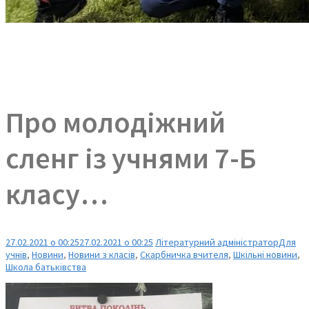
Про молодіжний
сленг із учнями 7-Б
класу…
27.02.2021 о 00:25
27.02.2021 о 00:25
Літературний адміністратор
Для
учнів
,
Новини
,
Новини з класів
,
Скарбничка вчителя
,
Шкільні новини
,
Школа батьківства