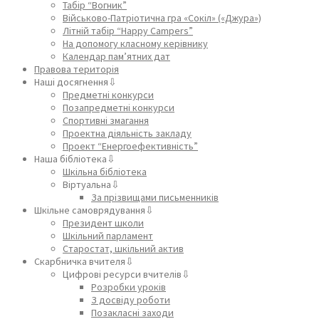
Табір “Вогник”
Військово-Патріотична гра «Сокіл» («Джура»)
Літній табір “Happy Campers”
На допомогу класному керівнику
Календар пам’ятних дат
Правова територія
Наші досягнення⇩
Предметні конкурси
Позапредметні конкурси
Спортивні змагання
Проектна діяльність закладу
Проект “Енергоефективність”
Наша бібліотека⇩
Шкільна бібліотека
Віртуальна⇩
За прізвищами письменників
Шкільне самоврядування⇩
Президент школи
Шкільний парламент
Старостат, шкільний актив
Скарбничка вчителя⇩
Цифрові ресурси вчителів⇩
Розробки уроків
З досвіду роботи
Позакласні заходи