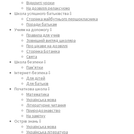
Відкриті уроки
На дозвіллі релаксуємо
Школа успішного батьківства⇩
Сторінка майбутнього першокласника
Поради батькам
Учням на допомогу⇩
Правила для учнів
Зовнішній вигляд школяра
Про цікаве на дозвіллі
Сторінка Ботаніка
Свята
Школа безпеки⇩
Пам’ятки
Інтернет-безпека⇩
Для дітей
Для батьків
Початкова школа⇩
Математика
Українська мова
Літературне читання
Природознавство
На замітку
Острів знань⇩
Українська мова
Українська література