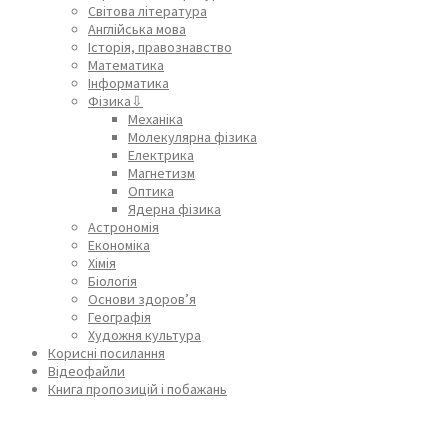
Світова література
Англійська мова
Історія, правознавство
Математика
Інформатика
Фізика⇩
Механіка
Молекулярна фізика
Електрика
Магнетизм
Оптика
Ядерна фізика
Астрономія
Економіка
Хімія
Біологія
Основи здоров’я
Географія
Художня культура
Корисні посилання
Відеофайли
Книга пропозицій і побажань