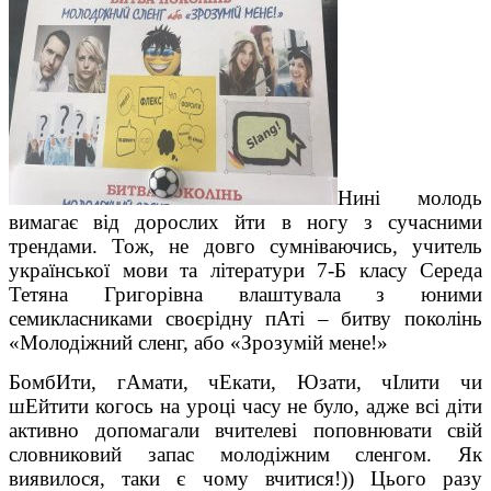
Нині молодь
вимагає від дорослих йти в ногу з сучасними
трендами. Тож, не довго сумніваючись, учитель
української мови та літератури 7-Б класу Середа
Тетяна Григорівна влаштувала з юними
семикласниками своєрідну пАті – битву поколінь
«Молодіжний сленг, або «Зрозумій мене!»
БомбИти, гАмати, чЕкати, Юзати, чІлити чи
шЕйтити когось на уроці часу не було, адже всі діти
активно допомагали вчителеві поповнювати свій
словниковий запас молодіжним сленгом. Як
виявилося, таки є чому вчитися!)) Цього разу