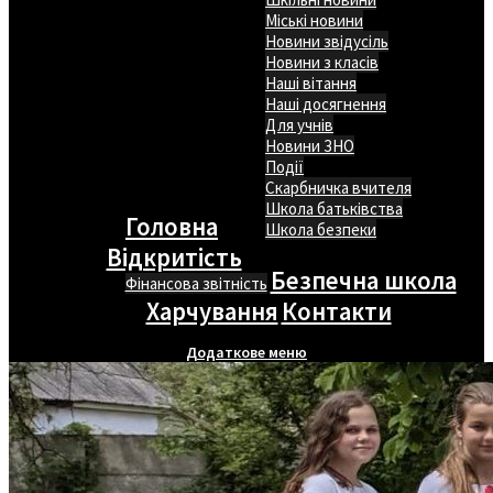
Міські новини
Новини звідусіль
Новини з класів
Наші вітання
Наші досягнення
Для учнів
Новини ЗНО
Події
Скарбничка вчителя
Школа батьківства
Головна
Школа безпеки
Відкритість
Безпечна школа
Фінансова звітність
Харчування
Контакти
Додаткове меню