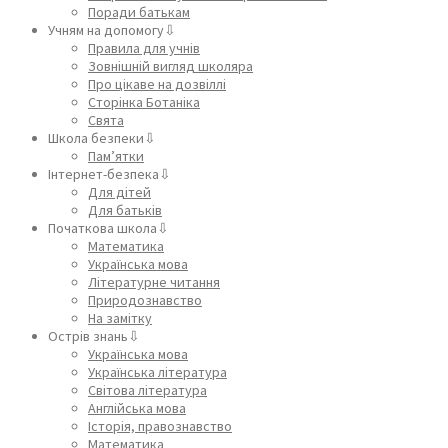
Поради батькам
Учням на допомогу⇩
Правила для учнів
Зовнішній вигляд школяра
Про цікаве на дозвіллі
Сторінка Ботаніка
Свята
Школа безпеки⇩
Пам’ятки
Інтернет-безпека⇩
Для дітей
Для батьків
Початкова школа⇩
Математика
Українська мова
Літературне читання
Природознавство
На замітку
Острів знань⇩
Українська мова
Українська література
Світова література
Англійська мова
Історія, правознавство
Математика