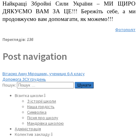
Найкращі Збройні Сили України – МИ ЩИРО
ДЯКУЄМО ВАМ ЗА ЦЕ!!! Бережіть себе, а ми
продовжуємо вам допомагати, як можемо!!!
Фотополіт
Переглядів:
136
Post navigation
Вітаємо Анну Мірошник, ученицю 6-А класу
Допомога ЗСУ грудень
Пошук:
Візитка школи⇩
З історії школи
Наша гордість
Символіка
Пісня про школу
Мандрівка школою
Адміністрація
Колектив закладу⇩