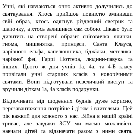
Учні, які навчаються очно активно долучились до
святкування. Хтось прийшов повністю змінивши
свій образ, хтось одягнув різдвяний светрик та
шапочку, а хтось залишився сам собою. Цікаво було
дивитись на створені образи: сніговичка, ялинки,
гнома, мишенятка, принцеси, Санта Клауса,
чарівного ельфа, капелюшника, бджілки, метелика,
чарівної феї, Гаррі Поттера, людини-павука та
інших. Цього ж дня учнів 1а, 4а, та 4-Б класу
привітали учні старших класів з новорічними
святами. Вони підготували невеличкий виступ та
вручили діткам 1а, 4а класів подарунки.
Відпочивати від щоденних буднів дуже корисно,
перезавантаження потрібне і дітям і вчителями. Цей
рік важкий для кожного з нас. Війна в нашій країні
триває, але завдяки ЗСУ ми маємо можливість
навчати дітей та відзначати разом з ними свята.