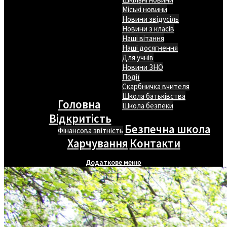
Міські новини
Новини звідусіль
Новини з класів
Наші вітання
Наші досягнення
Для учнів
Новини ЗНО
Події
Скарбничка вчителя
Школа батьківства
Головна
Школа безпеки
Відкритість
Безпечна школа
Фінансова звітність
Харчування
Контакти
Додаткове меню