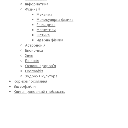
Інформатика
Фізика⇩
Механіка
Молекулярна фізика
Електрика
Магнетизм
Оптика
Ядерна фізика
Астрономія
Економіка
Хімія
Біологія
Основи здоров’я
Географія
Художня культура
Корисні посилання
Відеофайли
Книга пропозицій і побажань