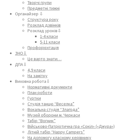
Творчі групи
Предметні тижні
Органайзер ⇩
Структура року
Розклад дзвінків
Розклад уроків⇩
1-4 класи
5-11 класи
Профорієнтація
ЗНО⇩
Це варто знати…
ДПА⇩
4,9 класи
На замітку
Виховна робота⇩
Нормативні документи
План роботи
Гуртки
Студія танцю “Веселка”
Вокальна студія “Злагода”
Музей оборони м. Черкаси
Табір “Вогник”
Військово-Патріотична гра «Сокіл» («Джура»)
Літній табір “Happy Campers”
На допомогу класному керівнику