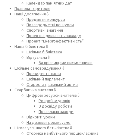
Календар пам’ятних дат
Правова територія
Наші досягнення⇩
Предметні конкурси
Позапредметні конкурси
Спортивні змагання
Проектна діяльність закладу
Проект “Енергоефективність”
Наша бібліотека⇩
Шкільна бібліотека
Віртуальна⇩
За прізвищами письменників
Шкільне самоврядування⇩
Президент школи
Шкільний парламент
Старостат, шкільний актив
Скарбничка вчителя⇩
Цифрові ресурси вчителів⇩
Розробки уроків
З досвіду роботи
Позакласні заходи
Відкриті уроки
На дозвіллі релаксуємо
Школа успішного батьківства⇩
Сторінка майбутнього першокласника