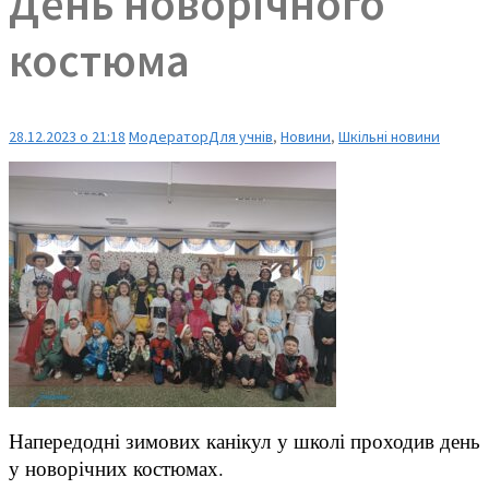
День новорічного
костюма
28.12.2023 о 21:18
Модератор
Для учнів
,
Новини
,
Шкільні новини
Напередодні зимових канікул у школі проходив день
у новорічних костюмах.