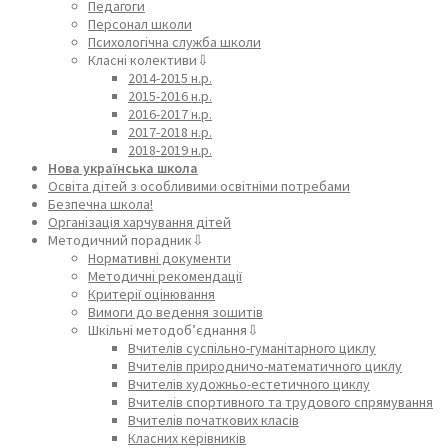
Педагоги
Персонал школи
Психологічна служба школи
Класні колективи⇩
2014-2015 н.р.
2015-2016 н.р.
2016-2017 н.р.
2017-2018 н.р.
2018-2019 н.р.
Нова українська школа
Освіта дітей з особливими освітніми потребами
Безпечна школа!
Організація харчування дітей
Методичний порадник⇩
Нормативні документи
Методичні рекомендації
Критерії оцінювання
Вимоги до ведення зошитів
Шкільні методоб’єднання⇩
Вчителів суспільно-гуманітарного циклу
Вчителів природничо-математичного циклу
Вчителів художньо-естетичного циклу
Вчителів спортивного та трудового спрямування
Вчителів початкових класів
Класних керівників