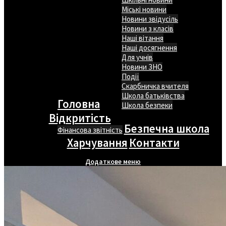
Міські новини
Новини звідусіль
Новини з класів
Наші вітання
Наші досягнення
Для учнів
Новини ЗНО
Події
Скарбничка вчителя
Школа батьківства
Головна
Школа безпеки
Відкритість
Безпечна школа
Фінансова звітність
Харчування
Контакти
Додаткове меню