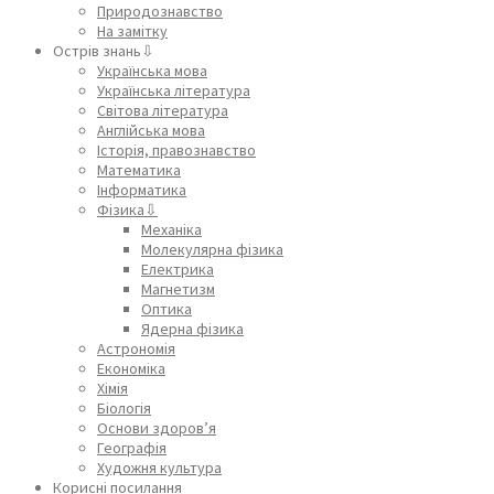
Природознавство
На замітку
Острів знань⇩
Українська мова
Українська література
Світова література
Англійська мова
Історія, правознавство
Математика
Інформатика
Фізика⇩
Механіка
Молекулярна фізика
Електрика
Магнетизм
Оптика
Ядерна фізика
Астрономія
Економіка
Хімія
Біологія
Основи здоров’я
Географія
Художня культура
Корисні посилання