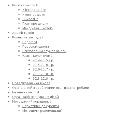
Візитка школи⇩
З історії школи
Наша гордість
Символіка
Пісня про школу
Мандрівка школою
Адміністрація
Колектив закладу⇩
Педагоги
Персонал школи
Психологічна служба школи
Класні колективи⇩
2014-2015 н.р.
2015-2016 н.р.
2016-2017 н.р.
2017-2018 н.р.
2018-2019 н.р.
Нова українська школа
Освіта дітей з особливими освітніми потребами
Безпечна школа!
Організація харчування дітей
Методичний порадник⇩
Нормативні документи
Методичні рекомендації