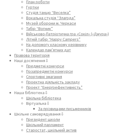
План роботи
Гуртки
Студія танцю “Веселка”
Вокальна студія “Злагода”
Музей оборони м. Черкаси
Табір “Вогник”
Військово-Патріотична гра «Сокіл» («Джура»)
Літній табір “Happy Campers”
На допомогу класному керівнику
Календар пам’ятних дат
Правова територія
Наші досягнення⇩
Предметні конкурси
Позапредметні конкурси
Спортивні змагання
Проектна діяльність закладу
Проект “Енергоефективність”
Наша бібліотека⇩
Шкільна бібліотека
Віртуальна⇩
За прізвищами письменників
Шкільне самоврядування⇩
Президент школи
Шкільний парламент
Старостат, шкільний актив