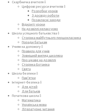
Скарбничка вчителя⇩
Цифрові ресурси вчителів⇩
Розробки уроків
З досвіду роботи
Позакласні заходи
Відкриті уроки
На дозвіллі релаксуємо
Школа успішного батьківства⇩
Сторінка майбутнього першокласника
Поради батькам
Учням на допомогу⇩
Правила для учнів
Зовнішній вигляд школяра
Про цікаве на дозвіллі
Сторінка Ботаніка
Свята
Школа безпеки⇩
Пам’ятки
Інтернет-безпека⇩
Для дітей
Для батьків
Початкова школа⇩
Математика
Українська мова
Літературне читання