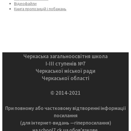
Відеофайли
Книга пропозицій і побажань
Черкаська загальноосвітня школа
І-ІІІ ступенів №7
Черкаської міської ради
Черкаської області
© 2014-2021
При повному або частковому відтворенні інформації
посилання
(для інтернет-видань —гіперпосилання)
на school7.ck.ua обов'язкове.