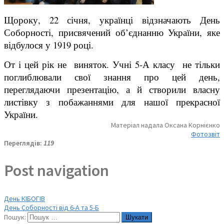
Щороку, 22 січня, українці відзначають День
Соборності, присвячений об’єднанню України, яке
відбулося у 1919 році.
От і цей рік не виняток.
Учні 5-А класу не тільки
поглиблювали свої знання про цей день,
переглядаючи презентацію, а й створили власну
листівку з побажаннями для нашої прекрасної
України.
Матеріал надала Оксана Корнієнко
Фотозвіт
Переглядів:
119
Post navigation
День КІБОГІВ
День Соборності від 6-А та 5-Б
Пошук: