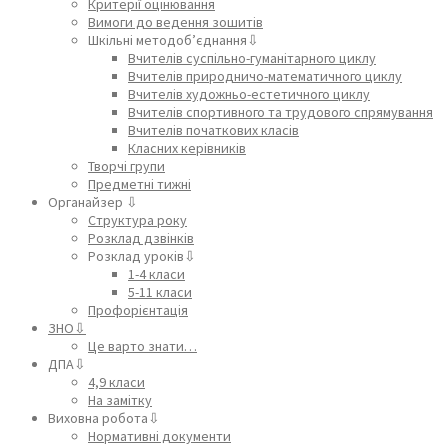
Критерії оцінювання
Вимоги до ведення зошитів
Шкільні методоб’єднання⇩
Вчителів суспільно-гуманітарного циклу
Вчителів природничо-математичного циклу
Вчителів художньо-естетичного циклу
Вчителів спортивного та трудового спрямування
Вчителів початкових класів
Класних керівників
Творчі групи
Предметні тижні
Органайзер ⇩
Структура року
Розклад дзвінків
Розклад уроків⇩
1-4 класи
5-11 класи
Профорієнтація
ЗНО⇩
Це варто знати…
ДПА⇩
4,9 класи
На замітку
Виховна робота⇩
Нормативні документи