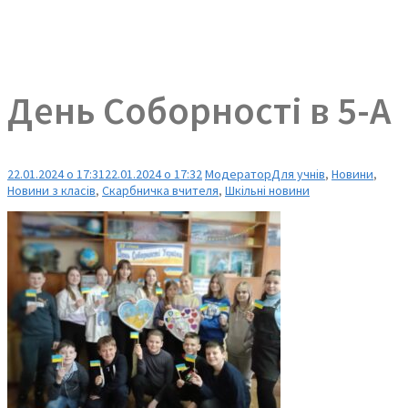
День Соборності в 5-А
22.01.2024 о 17:31
22.01.2024 о 17:32
Модератор
Для учнів
,
Новини
,
Новини з класів
,
Скарбничка вчителя
,
Шкільні новини