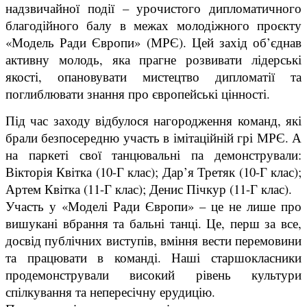
надзвичайної події – урочистого дипломатичного
благодійного балу в межах молодіжного проєкту
«Модель Ради Європи» (МРЄ). Цей захід об’єднав
активну молодь, яка прагне розвивати лідерські
якості, опановувати мистецтво дипломатії та
поглиблювати знання про європейські цінності.
Під час заходу відбулося нагородження команд, які
брали безпосередню участь в імітаційній грі МРЄ. А
на паркеті свої танцювальні па демонстрували:
Вікторія Квітка (10-Г клас);
Дар’я Третяк (10-Г клас);
Артем Квітка (11-Г клас);
Денис Пічкур (11-Г клас).
Участь у «Моделі Ради Європи» – це не лише про
вишукані вбрання та бальні танці. Це, перш за все,
досвід публічних виступів, вміння вести перемовини
та працювати в команді. Наші старшокласники
продемонстрували високий рівень культури
спілкування та непересічну ерудицію.