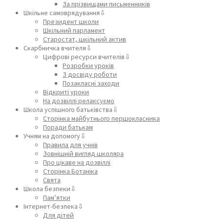
За прізвищами письменників
Шкільне самоврядування⇩
Президент школи
Шкільний парламент
Старостат, шкільний актив
Скарбничка вчителя⇩
Цифрові ресурси вчителів⇩
Розробки уроків
З досвіду роботи
Позакласні заходи
Відкриті уроки
На дозвіллі релаксуємо
Школа успішного батьківства⇩
Сторінка майбутнього першокласника
Поради батькам
Учням на допомогу⇩
Правила для учнів
Зовнішній вигляд школяра
Про цікаве на дозвіллі
Сторінка Ботаніка
Свята
Школа безпеки⇩
Пам’ятки
Інтернет-безпека⇩
Для дітей