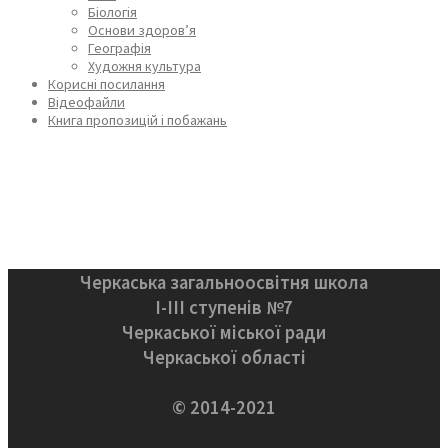
Біологія
Основи здоров’я
Географія
Художня культура
Корисні посилання
Відеофайли
Книга пропозицій і побажань
Черкаська загальноосвітня школа
І-ІІІ ступенів №7
Черкаської міської ради
Черкаської області
© 2014-2021