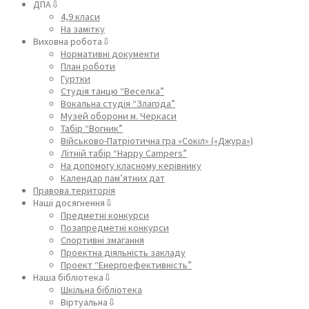
ДПА⇩
4,9 класи
На замітку
Виховна робота⇩
Нормативні документи
План роботи
Гуртки
Студія танцю “Веселка”
Вокальна студія “Злагода”
Музей оборони м. Черкаси
Табір “Вогник”
Військово-Патріотична гра «Сокіл» («Джура»)
Літній табір “Happy Campers”
На допомогу класному керівнику
Календар пам’ятних дат
Правова територія
Наші досягнення⇩
Предметні конкурси
Позапредметні конкурси
Спортивні змагання
Проектна діяльність закладу
Проект “Енергоефективність”
Наша бібліотека⇩
Шкільна бібліотека
Віртуальна⇩