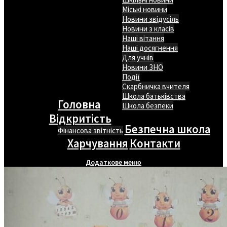
Міські новини
Новини звідусіль
Новини з класів
Наші вітання
Наші досягнення
Для учнів
Новини ЗНО
Події
Скарбничка вчителя
Школа батьківства
Головна
Школа безпеки
Відкритість
Безпечна школа
Фінансова звітність
Харчування
Контакти
Додаткове меню