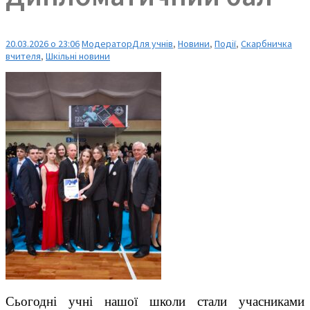
20.03.2026 о 23:06
Модератор
Для учнів
,
Новини
,
Події
,
Скарбничка
вчителя
,
Шкільні новини
Сьогодні учні нашої школи стали учасниками