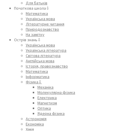
Для батьків
Початкова школа⇩
Математика
Українська мова
Літературне читання
Природознавство
На замітку
Острів знань⇩
Українська мова
Українська література
Світова література
Англійська мова
Історія, правознавство
Математика
Інформатика
Фізика⇩
Механіка
Молекулярна фізика
Електрика
Магнетизм
Оптика
Ядерна фізика
Астрономія
Економіка
Хімія