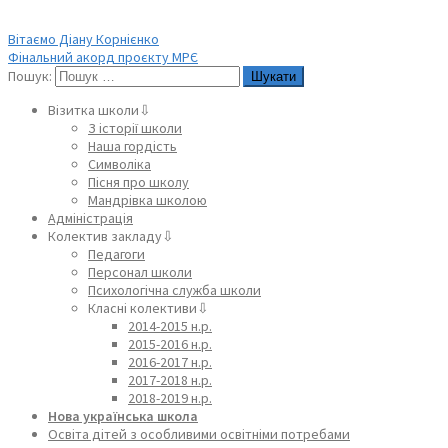
Вітаємо Діану Корнієнко
Фінальний акорд проєкту МРЄ
Пошук:
Візитка школи⇩
З історії школи
Наша гордість
Символіка
Пісня про школу
Мандрівка школою
Адміністрація
Колектив закладу⇩
Педагоги
Персонал школи
Психологічна служба школи
Класні колективи⇩
2014-2015 н.р.
2015-2016 н.р.
2016-2017 н.р.
2017-2018 н.р.
2018-2019 н.р.
Нова українська школа
Освіта дітей з особливими освітніми потребами