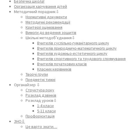
Безпечна школа!
Організація харчування дітей
Методичний порадник⇩
Нормативні документи
Методичні рекомендації
Критерії оцінювання
Вимоги до ведення зошитів
Шкільні методоб’єднання⇩
Вчителів суспільно-гуманітарного циклу
Вчителів природничо-математичного циклу
Вчителів художньо-естетичного циклу
Вчителів спортивного та трудового спрямування
Вчителів початкових класів
Класних керівників
Творчі групи
Предметні тижні
Органайзер ⇩
Структура року
Розклад дзвінків
Розклад уроків⇩
1-4 класи
5-11 класи
Профорієнтація
ЗНО⇩
Це варто знати…