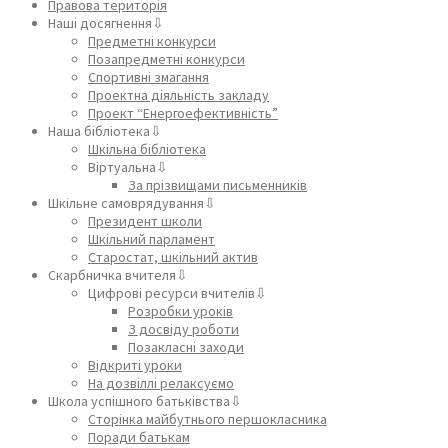
Правова територія
Наші досягнення⇩
Предметні конкурси
Позапредметні конкурси
Спортивні змагання
Проектна діяльність закладу
Проект “Енергоефективність”
Наша бібліотека⇩
Шкільна бібліотека
Віртуальна⇩
За прізвищами письменників
Шкільне самоврядування⇩
Президент школи
Шкільний парламент
Старостат, шкільний актив
Скарбничка вчителя⇩
Цифрові ресурси вчителів⇩
Розробки уроків
З досвіду роботи
Позакласні заходи
Відкриті уроки
На дозвіллі релаксуємо
Школа успішного батьківства⇩
Сторінка майбутнього першокласника
Поради батькам