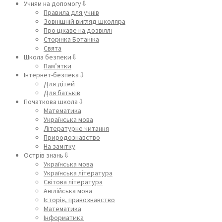
Учням на допомогу⇩
Правила для учнів
Зовнішній вигляд школяра
Про цікаве на дозвіллі
Сторінка Ботаніка
Свята
Школа безпеки⇩
Пам’ятки
Інтернет-безпека⇩
Для дітей
Для батьків
Початкова школа⇩
Математика
Українська мова
Літературне читання
Природознавство
На замітку
Острів знань⇩
Українська мова
Українська література
Світова література
Англійська мова
Історія, правознавство
Математика
Інформатика