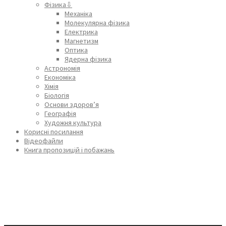
Фізика⇩
Механіка
Молекулярна фізика
Електрика
Магнетизм
Оптика
Ядерна фізика
Астрономія
Економіка
Хімія
Біологія
Основи здоров’я
Географія
Художня культура
Корисні посилання
Відеофайли
Книга пропозицій і побажань