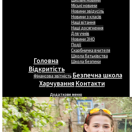
Міські новини
Новини звідусіль
Новини з класів
Наші вітання
Наші досягнення
Для учнів
Новини ЗНО
Події
Скарбничка вчителя
Школа батьківства
Головна
Школа безпеки
Відкритість
Безпечна школа
Фінансова звітність
Харчування
Контакти
Додаткове меню