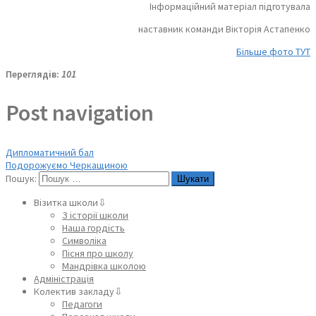
Інформаційний матеріал підготувала
наставник команди Вікторія Астапенко
Більше фото ТУТ
Переглядів:
101
Post navigation
Дипломатичний бал
Подорожуємо Черкащиною
Пошук:
Візитка школи⇩
З історії школи
Наша гордість
Символіка
Пісня про школу
Мандрівка школою
Адміністрація
Колектив закладу⇩
Педагоги