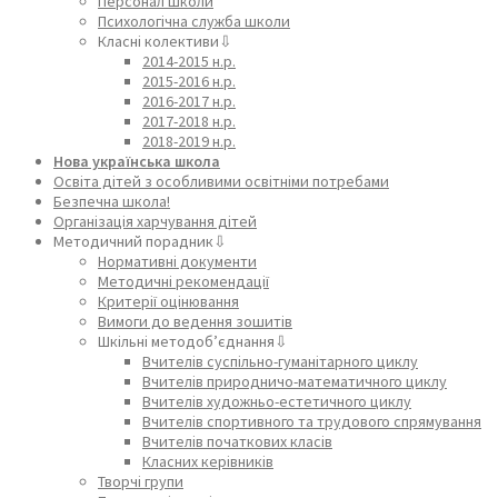
Персонал школи
Психологічна служба школи
Класні колективи⇩
2014-2015 н.р.
2015-2016 н.р.
2016-2017 н.р.
2017-2018 н.р.
2018-2019 н.р.
Нова українська школа
Освіта дітей з особливими освітніми потребами
Безпечна школа!
Організація харчування дітей
Методичний порадник⇩
Нормативні документи
Методичні рекомендації
Критерії оцінювання
Вимоги до ведення зошитів
Шкільні методоб’єднання⇩
Вчителів суспільно-гуманітарного циклу
Вчителів природничо-математичного циклу
Вчителів художньо-естетичного циклу
Вчителів спортивного та трудового спрямування
Вчителів початкових класів
Класних керівників
Творчі групи