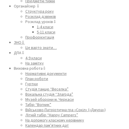
Предметні тижні
Органайзер ⇩
Структура року
Розклад дзвінків
Розклад уроків⇩
1-4 класи
5-11 класи
Профорієнтація
ЗНО⇩
Це варто знати…
ДПА⇩
4,9 класи
На замітку
Виховна робота⇩
Нормативні документи
План роботи
Гуртки
Студія танцю “Веселка”
Вокальна студія “Злагода”
Музей оборони м. Черкаси
Табір “Вогник”
Військово-Патріотична гра «Сокіл» («Джура»)
Літній табір “Happy Campers”
На допомогу класному керівнику
Календар пам’ятних дат