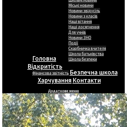
Міські новини
Новини звідусіль
Новини з класів
Наші вітання
Наші досягнення
Для учнів
Новини ЗНО
Події
Скарбничка вчителя
Школа батьківства
Головна
Школа безпеки
Відкритість
Безпечна школа
Фінансова звітність
Харчування
Контакти
Додаткове меню