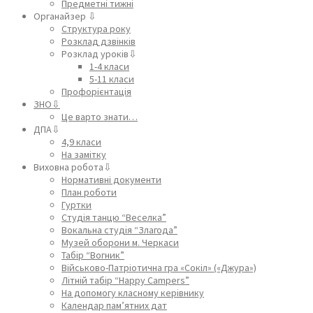
Предметні тижні
Органайзер ⇩
Структура року
Розклад дзвінків
Розклад уроків⇩
1-4 класи
5-11 класи
Профорієнтація
ЗНО⇩
Це варто знати…
ДПА⇩
4,9 класи
На замітку
Виховна робота⇩
Нормативні документи
План роботи
Гуртки
Студія танцю “Веселка”
Вокальна студія “Злагода”
Музей оборони м. Черкаси
Табір “Вогник”
Військово-Патріотична гра «Сокіл» («Джура»)
Літній табір “Happy Campers”
На допомогу класному керівнику
Календар пам’ятних дат