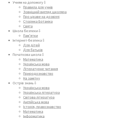
Учням на допомогу⇩
Правила для учнів
Зовнішній вигляд школяра
Про цікаве на дозвіллі
Сторінка Ботаніка
Свята
Школа безпеки⇩
Пам’ятки
Інтернет-безпека⇩
Для дітей
Для батьків
Початкова школа⇩
Математика
Українська мова
Літературне читання
Природознавство
На замітку
Острів знань⇩
Українська мова
Українська література
Світова література
Англійська мова
Історія, правознавство
Математика
Інформатика