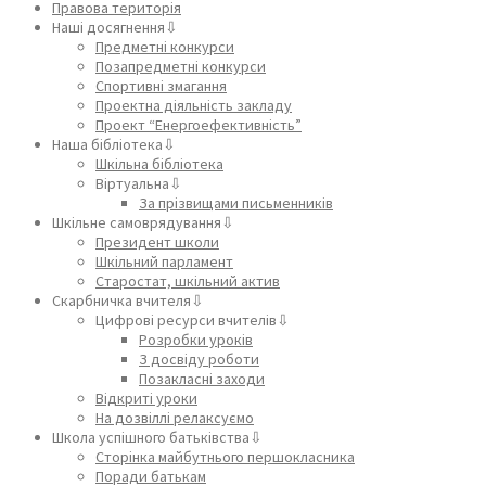
Правова територія
Наші досягнення⇩
Предметні конкурси
Позапредметні конкурси
Спортивні змагання
Проектна діяльність закладу
Проект “Енергоефективність”
Наша бібліотека⇩
Шкільна бібліотека
Віртуальна⇩
За прізвищами письменників
Шкільне самоврядування⇩
Президент школи
Шкільний парламент
Старостат, шкільний актив
Скарбничка вчителя⇩
Цифрові ресурси вчителів⇩
Розробки уроків
З досвіду роботи
Позакласні заходи
Відкриті уроки
На дозвіллі релаксуємо
Школа успішного батьківства⇩
Сторінка майбутнього першокласника
Поради батькам