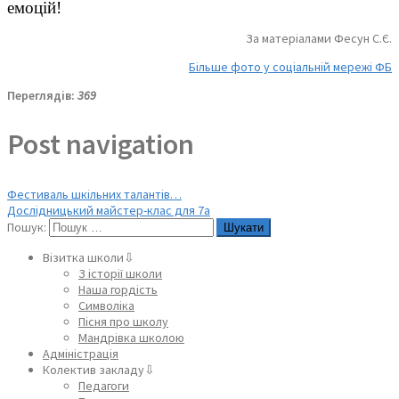
емоцій!
За матеріалами Фесун С.Є.
Більше фото у соціальній мережі ФБ
Переглядів:
369
Post navigation
Фестиваль шкільних талантів…
Дослідницький майстер-клас для 7а
Пошук:
Візитка школи⇩
З історії школи
Наша гордість
Символіка
Пісня про школу
Мандрівка школою
Адміністрація
Колектив закладу⇩
Педагоги