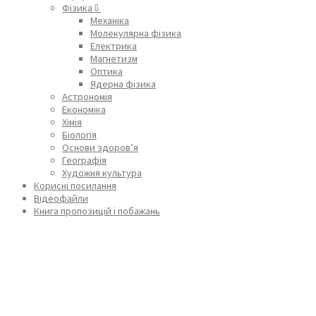
Фізика⇩
Механіка
Молекулярна фізика
Електрика
Магнетизм
Оптика
Ядерна фізика
Астрономія
Економіка
Хімія
Біологія
Основи здоров’я
Географія
Художня культура
Корисні посилання
Відеофайли
Книга пропозицій і побажань