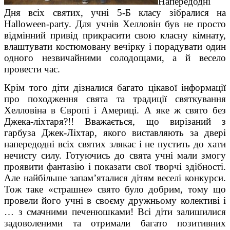
Напередодні
Дня всіх святих, учні 5-Б класу зібралися на
Halloween-party. Для учнів Хелловін був не просто
відмінний привід прикрасити свою класну кімнату,
влаштувати костюмовану вечірку і порадувати один
одного незвичайними солодощами, а й весело
провести час.
Крім того діти дізналися багато цікавої інформації
про походження свята та традиції святкування
Хелловіна в Європі і Америці. А яке ж свято без
Джека-ліхтаря?!! Вважається, що вирізаний з
гарбуза Джек-Ліхтар, якого виставляють за двері
напередодні всіх святих злякає і не пустить до хати
нечисту силу. Готуючись до свята учні мали змогу
проявити фантазію і показати свої творчі здібності.
Але найбільше запам’яталися дітям веселі конкурси.
Тож таке «страшне» свято було добрим, тому що
провели його учні в своєму дружньому колективі і
… з смачними печенюшками! Всі діти залишилися
задоволеними та отримали багато позитивних