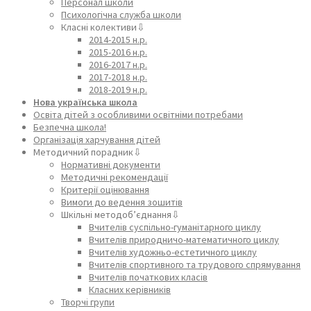
Персонал школи
Психологічна служба школи
Класні колективи⇩
2014-2015 н.р.
2015-2016 н.р.
2016-2017 н.р.
2017-2018 н.р.
2018-2019 н.р.
Нова українська школа
Освіта дітей з особливими освітніми потребами
Безпечна школа!
Організація харчування дітей
Методичний порадник⇩
Нормативні документи
Методичні рекомендації
Критерії оцінювання
Вимоги до ведення зошитів
Шкільні методоб’єднання⇩
Вчителів суспільно-гуманітарного циклу
Вчителів природничо-математичного циклу
Вчителів художньо-естетичного циклу
Вчителів спортивного та трудового спрямування
Вчителів початкових класів
Класних керівників
Творчі групи