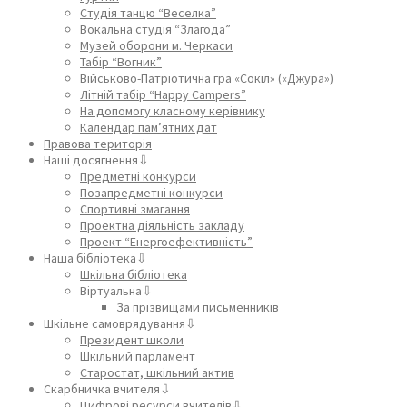
Студія танцю “Веселка”
Вокальна студія “Злагода”
Музей оборони м. Черкаси
Табір “Вогник”
Військово-Патріотична гра «Сокіл» («Джура»)
Літній табір “Happy Campers”
На допомогу класному керівнику
Календар пам’ятних дат
Правова територія
Наші досягнення⇩
Предметні конкурси
Позапредметні конкурси
Спортивні змагання
Проектна діяльність закладу
Проект “Енергоефективність”
Наша бібліотека⇩
Шкільна бібліотека
Віртуальна⇩
За прізвищами письменників
Шкільне самоврядування⇩
Президент школи
Шкільний парламент
Старостат, шкільний актив
Скарбничка вчителя⇩
Цифрові ресурси вчителів⇩