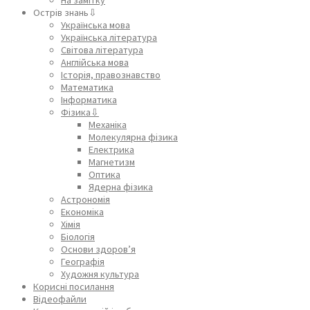
Острів знань⇩
Українська мова
Українська література
Світова література
Англійська мова
Історія, правознавство
Математика
Інформатика
Фізика⇩
Механіка
Молекулярна фізика
Електрика
Магнетизм
Оптика
Ядерна фізика
Астрономія
Економіка
Хімія
Біологія
Основи здоров’я
Географія
Художня культура
Корисні посилання
Відеофайли