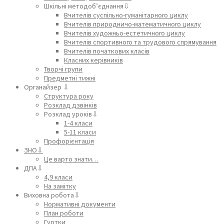
Шкільні методоб’єднання⇩
Вчителів суспільно-гуманітарного циклу
Вчителів природничо-математичного циклу
Вчителів художньо-естетичного циклу
Вчителів спортивного та трудового спрямування
Вчителів початкових класів
Класних керівників
Творчі групи
Предметні тижні
Органайзер ⇩
Структура року
Розклад дзвінків
Розклад уроків⇩
1-4 класи
5-11 класи
Профорієнтація
ЗНО⇩
Це варто знати…
ДПА⇩
4,9 класи
На замітку
Виховна робота⇩
Нормативні документи
План роботи
Гуртки