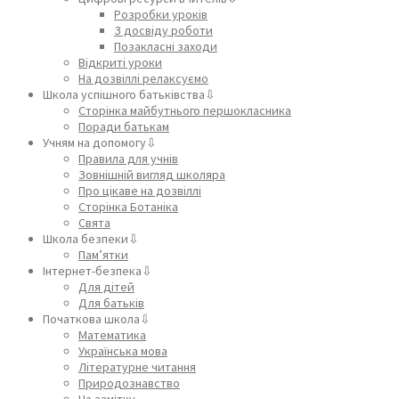
Розробки уроків
З досвіду роботи
Позакласні заходи
Відкриті уроки
На дозвіллі релаксуємо
Школа успішного батьківства⇩
Сторінка майбутнього першокласника
Поради батькам
Учням на допомогу⇩
Правила для учнів
Зовнішній вигляд школяра
Про цікаве на дозвіллі
Сторінка Ботаніка
Свята
Школа безпеки⇩
Пам’ятки
Інтернет-безпека⇩
Для дітей
Для батьків
Початкова школа⇩
Математика
Українська мова
Літературне читання
Природознавство
На замітку