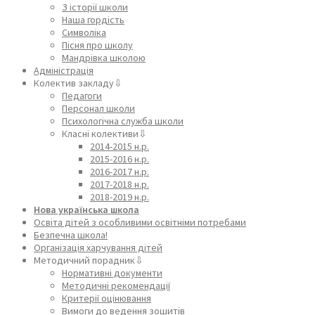
З історії школи
Наша гордість
Символіка
Пісня про школу
Мандрівка школою
Адміністрація
Колектив закладу⇩
Педагоги
Персонал школи
Психологічна служба школи
Класні колективи⇩
2014-2015 н.р.
2015-2016 н.р.
2016-2017 н.р.
2017-2018 н.р.
2018-2019 н.р.
Нова українська школа
Освіта дітей з особливими освітніми потребами
Безпечна школа!
Організація харчування дітей
Методичний порадник⇩
Нормативні документи
Методичні рекомендації
Критерії оцінювання
Вимоги до ведення зошитів