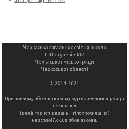
Книга пропозицій і побажань
Черкаська загальноосвітня школа
І-ІІІ ступенів №7
Черкаської міської ради
Черкаської області
© 2014-2021
При повному або частковому відтворенні інформації
посилання
(для інтернет-видань —гіперпосилання)
на school7.ck.ua обов'язкове.