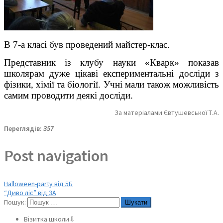
В 7-а класі був проведений майстер-клас.
Представник із клубу науки «Кварк» показав
школярам дуже цікаві експериментальні досліди з
фізики, хімії та біології. Учні мали також можливість
самим проводити деякі досліди.
За матеріалами Євтушевської Т.А.
Переглядів:
357
Post navigation
Halloween-party від 5Б
“Диво ліс” від 3А
Пошук:
Візитка школи⇩