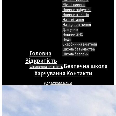
Міські новини
Новини звідусіль
Новини з класів
Наші вітання
Наші досягнення
Для учнів
Новини ЗНО
Події
Скарбничка вчителя
Школа батьківства
Головна
Школа безпеки
Відкритість
Безпечна школа
Фінансова звітність
Харчування
Контакти
Додаткове меню