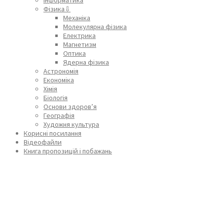
Фізика⇩
Механіка
Молекулярна фізика
Електрика
Магнетизм
Оптика
Ядерна фізика
Астрономія
Економіка
Хімія
Біологія
Основи здоров’я
Географія
Художня культура
Корисні посилання
Відеофайли
Книга пропозицій і побажань