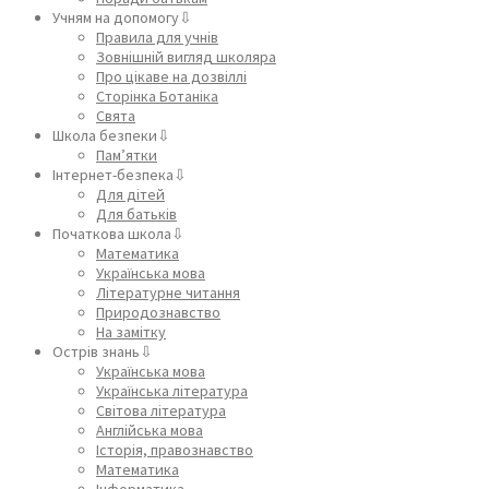
Учням на допомогу⇩
Правила для учнів
Зовнішній вигляд школяра
Про цікаве на дозвіллі
Сторінка Ботаніка
Свята
Школа безпеки⇩
Пам’ятки
Інтернет-безпека⇩
Для дітей
Для батьків
Початкова школа⇩
Математика
Українська мова
Літературне читання
Природознавство
На замітку
Острів знань⇩
Українська мова
Українська література
Світова література
Англійська мова
Історія, правознавство
Математика
Інформатика