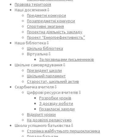
Правова територія
Наші досягнення⇩
Предметні конкурси
Позапредметні конкурси
Спортивні змагання
Проектна діяльність закладу
Проект “Енергоефективність”
Наша бібліотека⇩
Шкільна бібліотека
Віртуальна⇩
За прізвищами письменників
Шкільне самоврядування⇩
Президент школи
Шкільний парламент
Старостат, шкільний актив
Скарбничка вчителя⇩
Цифрові ресурси вчителів⇩
Розробки уроків
З досвіду роботи
Позакласні заходи
Відкриті уроки
На дозвіллі релаксуємо
Школа успішного батьківства⇩
Сторінка майбутнього першокласника
Поради батькам