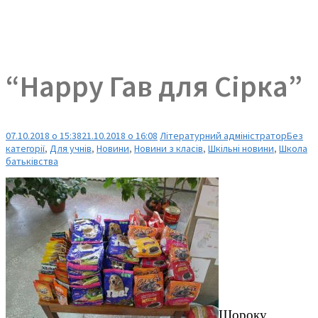
“Happy Гав для Сірка”
07.10.2018 о 15:38
21.10.2018 о 16:08
Літературний адміністратор
Без
категорії
,
Для учнів
,
Новини
,
Новини з класів
,
Шкільні новини
,
Школа
батьківства
Щороку