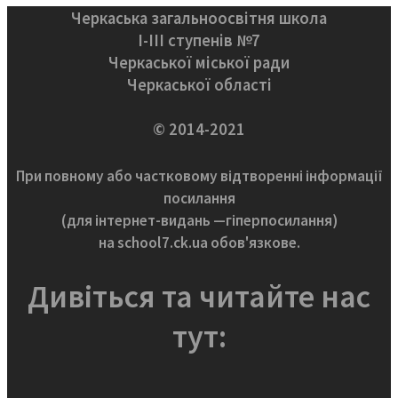
Черкаська загальноосвітня школа
І-ІІІ ступенів №7
Черкаської міської ради
Черкаської області
© 2014-2021
При повному або частковому відтворенні інформації
посилання
(для інтернет-видань —гіперпосилання)
на school7.ck.ua обов'язкове.
Дивіться та читайте нас
тут: