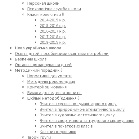
Персонал школи
Психологічна служба школи
Класні колективи⇩
2014-2015 н.р.
2015-2016 н.р.
2016-2017 н.р.
2017-2018 н.р.
2018-2019 н.р.
Нова українська школа
Освіта дітей з особливими освітніми потребами
Безпечна школа!
Організація харчування дітей
Методичний порадник⇩
Нормативні документи
Методичні рекомендації
Критерії оцінювання
Вимоги до ведення зошитів
Шкільні методоб’єднання⇩
Вчителів суспільно-гуманітарного циклу
Вчителів природничо-математичного циклу
Вчителів художньо-естетичного циклу
Вчителів спортивного та трудового спрямування
Вчителів початкових класів
Класних керівників
Творчі групи