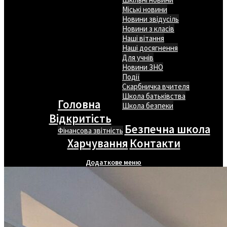
Міські новини
Новини звідусіль
Новини з класів
Наші вітання
Наші досягнення
Для учнів
Новини ЗНО
Події
Скарбничка вчителя
Школа батьківства
Головна
Школа безпеки
Відкритість
Безпечна школа
Фінансова звітність
Харчування
Контакти
Додаткове меню