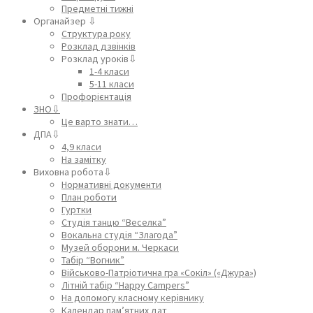
Предметні тижні
Органайзер ⇩
Структура року
Розклад дзвінків
Розклад уроків⇩
1-4 класи
5-11 класи
Профорієнтація
ЗНО⇩
Це варто знати…
ДПА⇩
4,9 класи
На замітку
Виховна робота⇩
Нормативні документи
План роботи
Гуртки
Студія танцю “Веселка”
Вокальна студія “Злагода”
Музей оборони м. Черкаси
Табір “Вогник”
Військово-Патріотична гра «Сокіл» («Джура»)
Літній табір “Happy Campers”
На допомогу класному керівнику
Календар пам’ятних дат