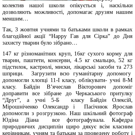
колектив нашої школи опікується і, наскільки
дозволяють можливості, допомагає друзям нашим
меншим…
Так, 3 жовтня учнями та батьками школи в рамках
благодійної акції “Happy Гав для Сірка” до Дня
захисту тварин було зібрано…
147 кг різноманітних круп, 16кг сухого корму для
тварин, паштети, консерви, 4.5 кг смальцю, 52 кг
підстилок, кастрюлі, миски, лікарські засоби та 273
шприци. Загрузити всю гуманітарну допомогу
допомогли хлопці 11-І класу, облікувати- учні 8-М
класу. Байдін В’ячеслав Вікторович допоміг
доправити все зібране до Черкаського притулку
“Друг”, а учні 5-Б класу Байдін Олексій,
Мірошніченко Олександр і Пасічнюк Ярослав
допомогли з розгрузкою. Наш шкільний фотограф
Юдіна Діана все фотографувала. Кафедра
природничих дисциплін щиро дякує всім класним
керівникам, учням та батькам за проведену роботу і