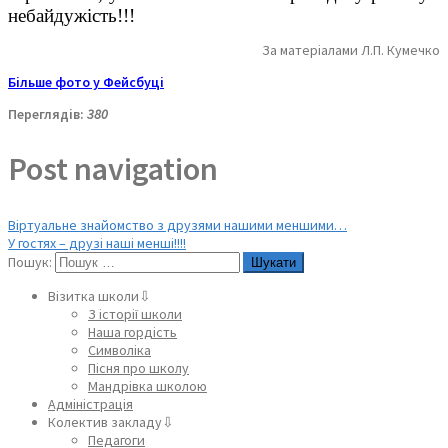
небайдужість!!!
За матеріалами Л.П. Кумечко
Більше фото у Фейсбуці
Переглядів:
380
Post navigation
Віртуальне знайомство з друзями нашими меншими…
У гостях – друзі наші менші!!!!
Пошук:
Візитка школи⇩
З історії школи
Наша гордість
Символіка
Пісня про школу
Мандрівка школою
Адміністрація
Колектив закладу⇩
Педагоги