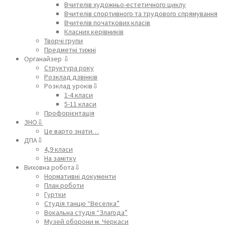
Вчителів художньо-естетичного циклу
Вчителів спортивного та трудового спрямування
Вчителів початкових класів
Класних керівників
Творчі групи
Предметні тижні
Органайзер ⇩
Структура року
Розклад дзвінків
Розклад уроків⇩
1-4 класи
5-11 класи
Профорієнтація
ЗНО⇩
Це варто знати…
ДПА⇩
4,9 класи
На замітку
Виховна робота⇩
Нормативні документи
План роботи
Гуртки
Студія танцю “Веселка”
Вокальна студія “Злагода”
Музей оборони м. Черкаси