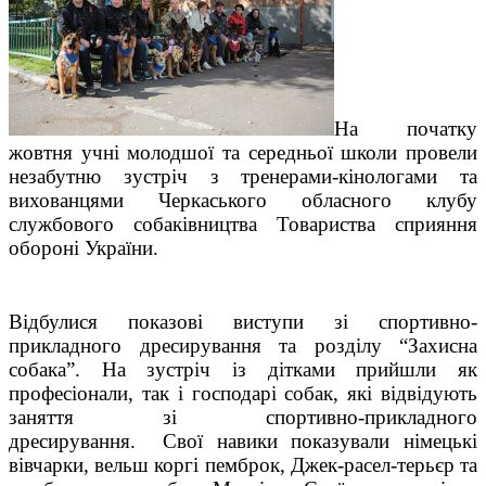
На початку
жовтня учні молодшої та середньої школи провели
незабутню зустріч з тренерами-кінологами та
вихованцями Черкаського обласного клубу
службового собаківництва Товариства сприяння
обороні України.
Відбулися показові виступи зі спортивно-
прикладного дресирування та розділу “Захисна
собака”. На зустріч із дітками прийшли як
професіонали, так і господарі собак, які відвідують
заняття зі спортивно-прикладного
дресирування. Свої навики показували німецькі
вівчарки, вельш коргі пемброк, Джек-расел-терьєр та