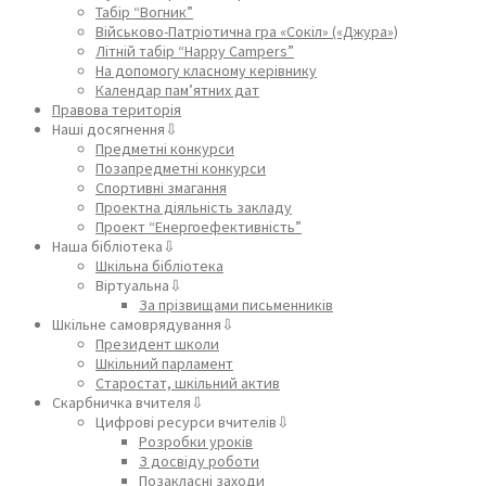
Табір “Вогник”
Військово-Патріотична гра «Сокіл» («Джура»)
Літній табір “Happy Campers”
На допомогу класному керівнику
Календар пам’ятних дат
Правова територія
Наші досягнення⇩
Предметні конкурси
Позапредметні конкурси
Спортивні змагання
Проектна діяльність закладу
Проект “Енергоефективність”
Наша бібліотека⇩
Шкільна бібліотека
Віртуальна⇩
За прізвищами письменників
Шкільне самоврядування⇩
Президент школи
Шкільний парламент
Старостат, шкільний актив
Скарбничка вчителя⇩
Цифрові ресурси вчителів⇩
Розробки уроків
З досвіду роботи
Позакласні заходи