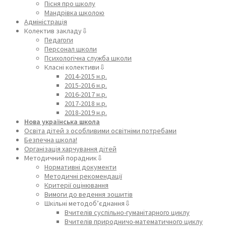
Пісня про школу
Мандрівка школою
Адміністрація
Колектив закладу⇩
Педагоги
Персонал школи
Психологічна служба школи
Класні колективи⇩
2014-2015 н.р.
2015-2016 н.р.
2016-2017 н.р.
2017-2018 н.р.
2018-2019 н.р.
Нова українська школа
Освіта дітей з особливими освітніми потребами
Безпечна школа!
Організація харчування дітей
Методичний порадник⇩
Нормативні документи
Методичні рекомендації
Критерії оцінювання
Вимоги до ведення зошитів
Шкільні методоб’єднання⇩
Вчителів суспільно-гуманітарного циклу
Вчителів природничо-математичного циклу