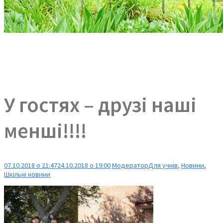
У гостях – друзі наші
менші!!!!
07.10.2018 о 21:47
24.10.2018 о 19:00
Модератор
Для учнів
,
Новини
,
Шкільні новини