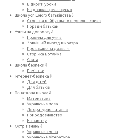
Відкриті уроки
На дозвіллі релаксуємо
Школа успішного батьківства⇩
Сторінка майбутнього першокласника
Поради батькам
Учням на допомогу⇩
Правила для учнів
Зовнішній вигляд школяра
Про цікаве на дозвіллі
Сторінка Ботаніка
Свята
Школа безпеки⇩
Пам’ятки
Інтернет-безпека⇩
Для дітей
Для батьків
Початкова школа⇩
Математика
Українська мова
Літературне читання
Природознавство
На замітку
Острів знань⇩
Українська мова
Українська література