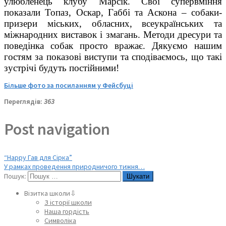
улюбленець клубу Марсік. Свої супервміння
показали Топаз, Оскар, Габбі та Аскона – собаки-
призери міських, обласних, всеукраїнських та
міжнародних виставок і змагань. Методи дресури та
поведінка собак просто вражає. Дякуємо нашим
гостям за показові виступи та сподіваємось, що такі
зустрічі будуть постійними!
Більше фото за посиланням у Фейсбуці
Переглядів:
363
Post navigation
“Happy Гав для Сірка”
У рамках проведення природничого тижня…
Пошук:
Візитка школи⇩
З історії школи
Наша гордість
Символіка