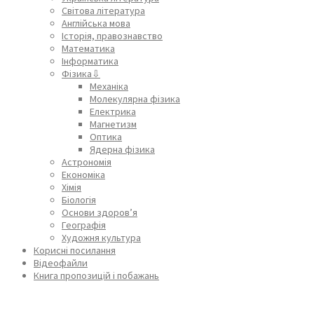
Світова література
Англійська мова
Історія, правознавство
Математика
Інформатика
Фізика⇩
Механіка
Молекулярна фізика
Електрика
Магнетизм
Оптика
Ядерна фізика
Астрономія
Економіка
Хімія
Біологія
Основи здоров’я
Географія
Художня культура
Корисні посилання
Відеофайли
Книга пропозицій і побажань