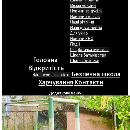
Міські новини
Новини звідусіль
Новини з класів
Наші вітання
Наші досягнення
Для учнів
Новини ЗНО
Події
Скарбничка вчителя
Школа батьківства
Головна
Школа безпеки
Відкритість
Безпечна школа
Фінансова звітність
Харчування
Контакти
Додаткове меню