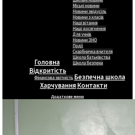
Міські новини
Новини звідусіль
Новини з класів
Наші вітання
Наші досягнення
Для учнів
Новини ЗНО
Події
Скарбничка вчителя
Школа батьківства
Головна
Школа безпеки
Відкритість
Безпечна школа
Фінансова звітність
Харчування
Контакти
Додаткове меню