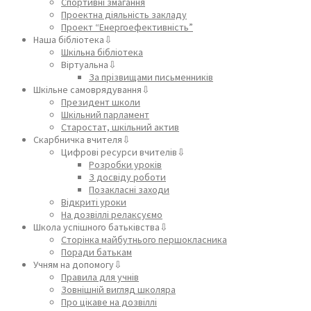
Спортивні змагання
Проектна діяльність закладу
Проект “Енергоефективність”
Наша бібліотека⇩
Шкільна бібліотека
Віртуальна⇩
За прізвищами письменників
Шкільне самоврядування⇩
Президент школи
Шкільний парламент
Старостат, шкільний актив
Скарбничка вчителя⇩
Цифрові ресурси вчителів⇩
Розробки уроків
З досвіду роботи
Позакласні заходи
Відкриті уроки
На дозвіллі релаксуємо
Школа успішного батьківства⇩
Сторінка майбутнього першокласника
Поради батькам
Учням на допомогу⇩
Правила для учнів
Зовнішній вигляд школяра
Про цікаве на дозвіллі