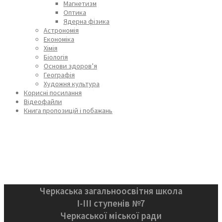
Магнетизм
Оптика
Ядерна фізика
Астрономія
Економіка
Хімія
Біологія
Основи здоров’я
Географія
Художня культура
Корисні посилання
Відеофайли
Книга пропозицій і побажань
Черкаська загальноосвітня школа
І-ІІІ ступенів №7
Черкаської міської ради