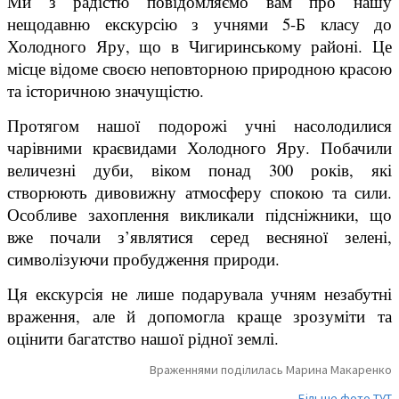
Ми з радістю повідомляємо вам про нашу
нещодавню екскурсію з учнями 5-Б класу до
Холодного Яру, що в Чигиринському районі. Це
місце відоме своєю неповторною природною красою
та історичною значущістю.
Протягом нашої подорожі учні насолодилися
чарівними краєвидами Холодного Яру. Побачили
величезні дуби, віком понад 300 років, які
створюють дивовижну атмосферу спокою та сили.
Особливе захоплення викликали підсніжники, що
вже почали з’являтися серед весняної зелені,
символізуючи пробудження природи.
Ця екскурсія не лише подарувала учням незабутні
враження, але й допомогла краще зрозуміти та
оцінити багатство нашої рідної землі.
Враженнями поділилась Марина Макаренко
Більше фото ТУТ