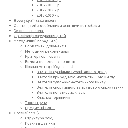
2016-2017 н.р.
2017-2018 н.р.
2018-2019 н.р.
Нова українська школа
Освіта дітей з особливими освітніми потребами
Безпечна школа!
Організація харчування дітей
Методичний порадник⇩
Нормативні документи
Методичні рекомендації
Критерії оцінювання
Вимоги до ведення зошитів
Шкільні методоб’єднання⇩
Вчителів суспільно-гуманітарного циклу
Вчителів природничо-математичного циклу
Вчителів художньо-естетичного циклу
Вчителів спортивного та трудового спрямування
Вчителів початкових класів
Класних керівників
Творчі групи
Предметні тижні
Органайзер ⇩
Структура року
Розклад дзвінків