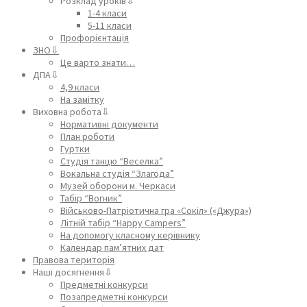
Розклад уроків⇩
1-4 класи
5-11 класи
Профорієнтація
ЗНО⇩
Це варто знати…
ДПА⇩
4,9 класи
На замітку
Виховна робота⇩
Нормативні документи
План роботи
Гуртки
Студія танцю “Веселка”
Вокальна студія “Злагода”
Музей оборони м. Черкаси
Табір “Вогник”
Військово-Патріотична гра «Сокіл» («Джура»)
Літній табір “Happy Campers”
На допомогу класному керівнику
Календар пам’ятних дат
Правова територія
Наші досягнення⇩
Предметні конкурси
Позапредметні конкурси