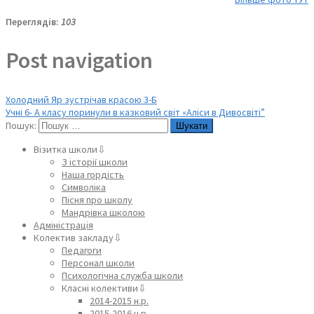
Переглядів:
103
Post navigation
Холодний Яр зустрічав красою 3-Б
Учні 6- А класу поринули в казковий світ «Аліси в Дивосвіті”
Пошук:
Візитка школи⇩
З історії школи
Наша гордість
Символіка
Пісня про школу
Мандрівка школою
Адміністрація
Колектив закладу⇩
Педагоги
Персонал школи
Психологічна служба школи
Класні колективи⇩
2014-2015 н.р.
2015-2016 н.р.