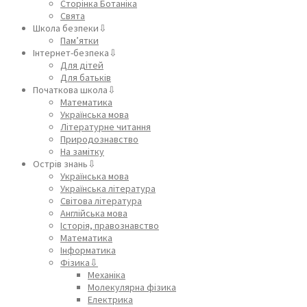
Сторінка Ботаніка
Свята
Школа безпеки⇩
Пам’ятки
Інтернет-безпека⇩
Для дітей
Для батьків
Початкова школа⇩
Математика
Українська мова
Літературне читання
Природознавство
На замітку
Острів знань⇩
Українська мова
Українська література
Світова література
Англійська мова
Історія, правознавство
Математика
Інформатика
Фізика⇩
Механіка
Молекулярна фізика
Електрика