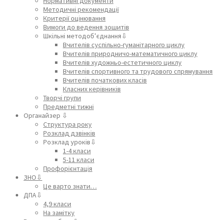
Нормативні документи
Методичні рекомендації
Критерії оцінювання
Вимоги до ведення зошитів
Шкільні методоб’єднання⇩
Вчителів суспільно-гуманітарного циклу
Вчителів природничо-математичного циклу
Вчителів художньо-естетичного циклу
Вчителів спортивного та трудового спрямування
Вчителів початкових класів
Класних керівників
Творчі групи
Предметні тижні
Органайзер ⇩
Структура року
Розклад дзвінків
Розклад уроків⇩
1-4 класи
5-11 класи
Профорієнтація
ЗНО⇩
Це варто знати…
ДПА⇩
4,9 класи
На замітку