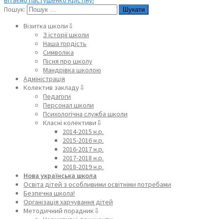
Пошук:
Візитка школи⇩
З історії школи
Наша гордість
Символіка
Пісня про школу
Мандрівка школою
Адміністрація
Колектив закладу⇩
Педагоги
Персонал школи
Психологічна служба школи
Класні колективи⇩
2014-2015 н.р.
2015-2016 н.р.
2016-2017 н.р.
2017-2018 н.р.
2018-2019 н.р.
Нова українська школа
Освіта дітей з особливими освітніми потребами
Безпечна школа!
Організація харчування дітей
Методичний порадник⇩