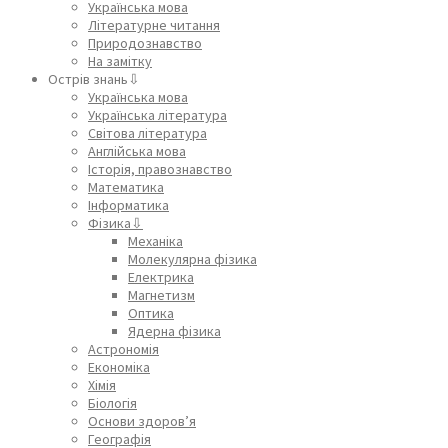
Українська мова
Літературне читання
Природознавство
На замітку
Острів знань⇩
Українська мова
Українська література
Світова література
Англійська мова
Історія, правознавство
Математика
Інформатика
Фізика⇩
Механіка
Молекулярна фізика
Електрика
Магнетизм
Оптика
Ядерна фізика
Астрономія
Економіка
Хімія
Біологія
Основи здоров’я
Географія