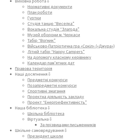
Виховна робота⇩
Нормативні документи
План роботи
Гуртки
Студія танцю “Веселка”
Вокальна студія “Злагода”
Музей оборони м. Черкаси
Табір “Вогник”
Військово-Патріотична гра «Сокіл» («Джура»)
Літній табір “Happy Campers”
На допомогу класному керівнику
Календар пам’ятних дат
Правова територія
Наші досягнення⇩
Предметні конкурси
Позапредметні конкурси
Спортивні змагання
Проектна діяльність закладу
Проект “Енергоефективність”
Наша бібліотека⇩
Шкільна бібліотека
Віртуальна⇩
За прізвищами письменників
Шкільне самоврядування⇩
Президент школи