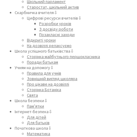
Шкільний парламент
Старостат, шкільний актив
Скарбничка вчителя⇩
Цифрові ресурси вчителів⇩
Розробки уроків
З досвіду роботи
Позакласні заходи
Відкриті уроки
На дозвіллі релаксуємо
Школа успішного батьківства⇩
Сторінка майбутнього першокласника
Поради батькам
Учням на допомогу⇩
Правила для учнів
Зовнішній вигляд школяра
Про цікаве на дозвіллі
Сторінка Ботаніка
Свята
Школа безпеки⇩
Пам’ятки
Інтернет-безпека⇩
Для дітей
Для батьків
Початкова школа⇩
Математика