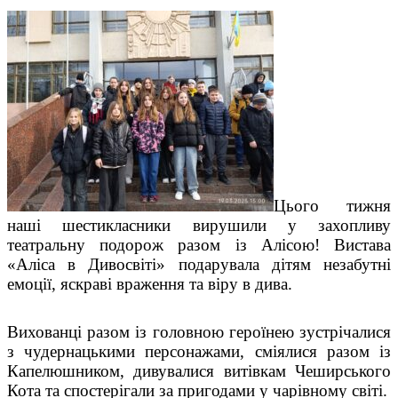
Цього тижня
наші шестикласники вирушили у захопливу
театральну подорож разом із Алісою! Вистава
«Аліса в Дивосвіті» подарувала дітям незабутні
емоції, яскраві враження та віру в дива.
Вихованці разом із головною героїнею зустрічалися
з чудернацькими персонажами, сміялися разом із
Капелюшником, дивувалися витівкам Чеширського
Кота та спостерігали за пригодами у чарівному світі.