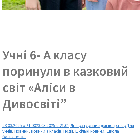
Учні 6- А класу
поринули в казковий
світ «Аліси в
Дивосвіті”
23.03.2025 о 21:00
23.03.2025 о 21:01
Літературний адміністратор
Для
учнів
,
Новини
,
Новини з класів
,
Події
,
Шкільні новини
,
Школа
батьківства