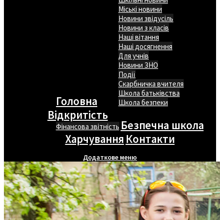
Міські новини
Новини звідусіль
Новини з класів
Наші вітання
Наші досягнення
Для учнів
Новини ЗНО
Події
Скарбничка вчителя
Школа батьківства
Головна
Школа безпеки
Відкритість
Безпечна школа
Фінансова звітність
Харчування
Контакти
Додаткове меню