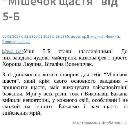
“Мішечок щастя” від
5-Б
06.02.2017 о 23:58
06.02.2017 о 23:58
Модератор
Для учнів
,
Новини
,
Новини з класів
Учні 5-Б стали щасливішими! До
них завідала чудова майстриня, казкова фея і просто
Хороша Людина, Віталіна Воленшчак.
З її допомогою кожен створив для себе “Мішечок
щастя”, який крім свого основного завдання –
приносити щастя, вміє виконувати найзаповітніші
бажання. Мрії у всіх різні, тож і Виконавці Бажань
вийшли неповторні, у кожного свій, особливий і не
схожий на іншого. Бажаємо і вам щастя та
здійснення мрій!
За матеріалами Щербатюк Л.А.