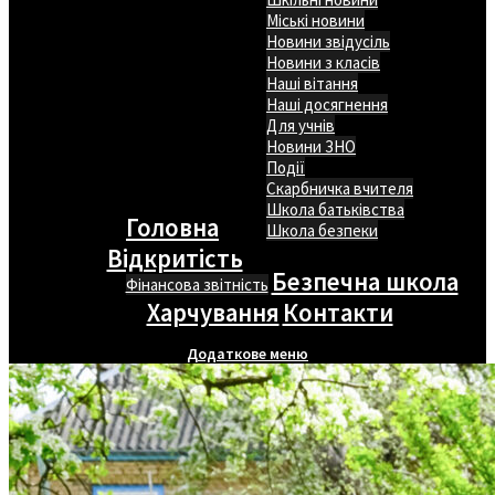
Міські новини
Новини звідусіль
Новини з класів
Наші вітання
Наші досягнення
Для учнів
Новини ЗНО
Події
Скарбничка вчителя
Школа батьківства
Головна
Школа безпеки
Відкритість
Безпечна школа
Фінансова звітність
Харчування
Контакти
Додаткове меню