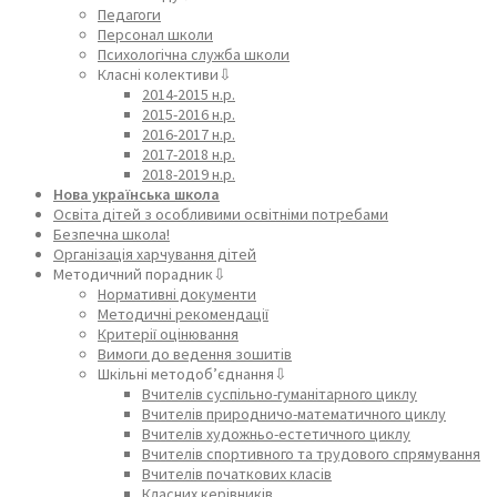
Педагоги
Персонал школи
Психологічна служба школи
Класні колективи⇩
2014-2015 н.р.
2015-2016 н.р.
2016-2017 н.р.
2017-2018 н.р.
2018-2019 н.р.
Нова українська школа
Освіта дітей з особливими освітніми потребами
Безпечна школа!
Організація харчування дітей
Методичний порадник⇩
Нормативні документи
Методичні рекомендації
Критерії оцінювання
Вимоги до ведення зошитів
Шкільні методоб’єднання⇩
Вчителів суспільно-гуманітарного циклу
Вчителів природничо-математичного циклу
Вчителів художньо-естетичного циклу
Вчителів спортивного та трудового спрямування
Вчителів початкових класів
Класних керівників