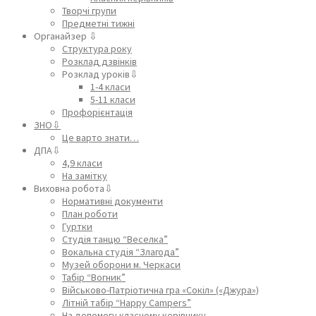
Творчі групи
Предметні тижні
Органайзер ⇩
Структура року
Розклад дзвінків
Розклад уроків⇩
1-4 класи
5-11 класи
Профорієнтація
ЗНО⇩
Це варто знати…
ДПА⇩
4,9 класи
На замітку
Виховна робота⇩
Нормативні документи
План роботи
Гуртки
Студія танцю “Веселка”
Вокальна студія “Злагода”
Музей оборони м. Черкаси
Табір “Вогник”
Військово-Патріотична гра «Сокіл» («Джура»)
Літній табір “Happy Campers”
На допомогу класному керівнику