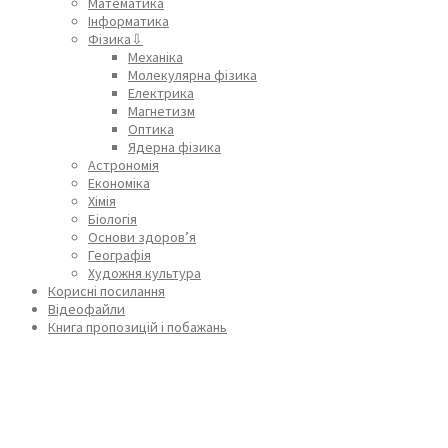
Математика
Інформатика
Фізика⇩
Механіка
Молекулярна фізика
Електрика
Магнетизм
Оптика
Ядерна фізика
Астрономія
Економіка
Хімія
Біологія
Основи здоров’я
Географія
Художня культура
Корисні посилання
Відеофайли
Книга пропозицій і побажань