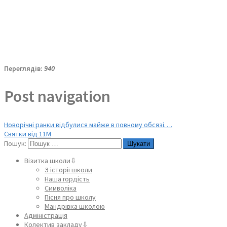
Переглядів:
940
Post navigation
Новорічні ранки відбулися майже в повному обсязі….
Святки від 11М
Пошук:
Візитка школи⇩
З історії школи
Наша гордість
Символіка
Пісня про школу
Мандрівка школою
Адміністрація
Колектив закладу⇩