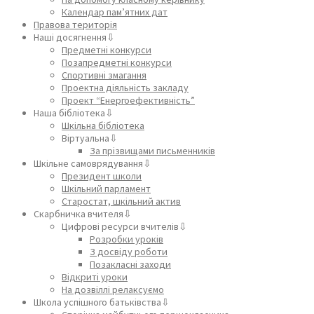
Календар пам’ятних дат
Правова територія
Наші досягнення⇩
Предметні конкурси
Позапредметні конкурси
Спортивні змагання
Проектна діяльність закладу
Проект “Енергоефективність”
Наша бібліотека⇩
Шкільна бібліотека
Віртуальна⇩
За прізвищами письменників
Шкільне самоврядування⇩
Президент школи
Шкільний парламент
Старостат, шкільний актив
Скарбничка вчителя⇩
Цифрові ресурси вчителів⇩
Розробки уроків
З досвіду роботи
Позакласні заходи
Відкриті уроки
На дозвіллі релаксуємо
Школа успішного батьківства⇩