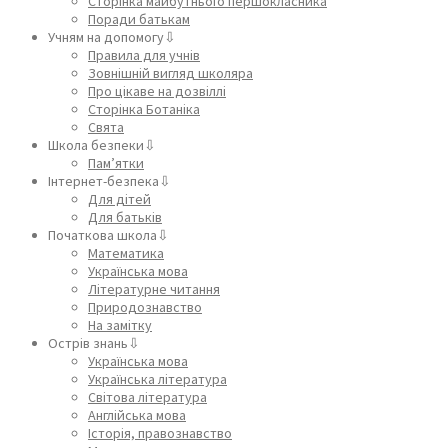
Сторінка майбутнього першокласника
Поради батькам
Учням на допомогу⇩
Правила для учнів
Зовнішній вигляд школяра
Про цікаве на дозвіллі
Сторінка Ботаніка
Свята
Школа безпеки⇩
Пам’ятки
Інтернет-безпека⇩
Для дітей
Для батьків
Початкова школа⇩
Математика
Українська мова
Літературне читання
Природознавство
На замітку
Острів знань⇩
Українська мова
Українська література
Світова література
Англійська мова
Історія, правознавство