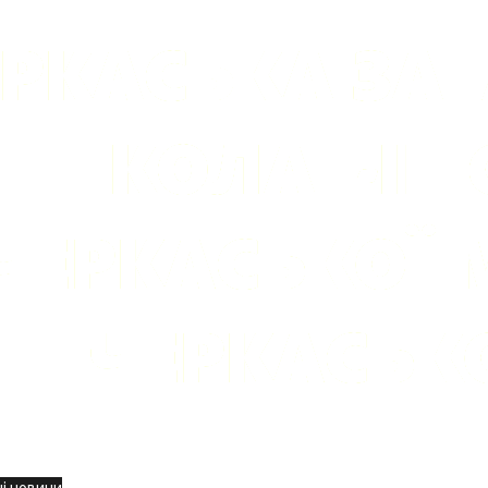
вини
і новини