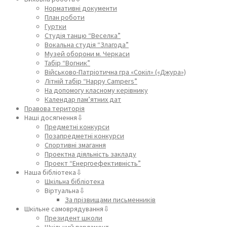
Нормативні документи
План роботи
Гуртки
Студія танцю “Веселка”
Вокальна студія “Злагода”
Музей оборони м. Черкаси
Табір “Вогник”
Військово-Патріотична гра «Сокіл» («Джура»)
Літній табір “Happy Campers”
На допомогу класному керівнику
Календар пам’ятних дат
Правова територія
Наші досягнення⇩
Предметні конкурси
Позапредметні конкурси
Спортивні змагання
Проектна діяльність закладу
Проект “Енергоефективність”
Наша бібліотека⇩
Шкільна бібліотека
Віртуальна⇩
За прізвищами письменників
Шкільне самоврядування⇩
Президент школи
Шкільний парламент