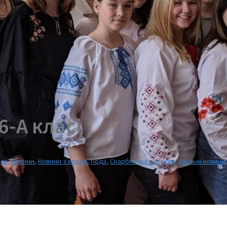
6-А класі
нів
,
Новини
,
Новини з класів
,
Події
,
Скарбничка вчителя
,
Шкільні новини