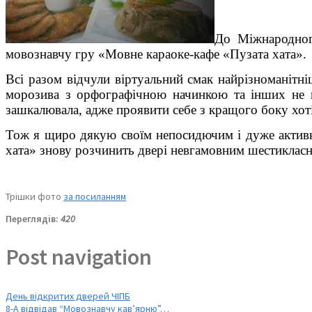
До Міжнародног
мовознавчу гру «Мовне караоке-кафе «Пузата хата».
Всі разом відчули віртуальний смак найрізноманітн
морозива з орфографічною начинкою та інших не м
зашкалювала, адже проявити себе з кращого боку хот
Тож я щиро дякую своїм непосидючим і дуже активни
хата» знову розчинить двері невгамовним шестикласни
Трішки фото
за посиланням
Переглядів:
420
Post navigation
День відкритих дверей ЧІПБ
8-А відвідав “Мовознавчу кав’ярню”…