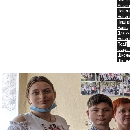
Міські
Новини
Новини
Наші в
Наші д
Для уч
Новин
Події
Скарб
Школа
Головна
Школа