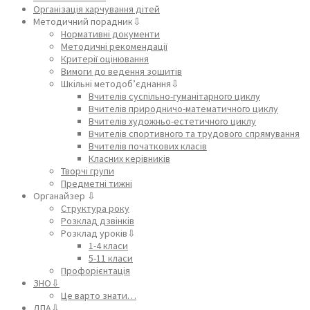
Організація харчування дітей
Методичний порадник⇩
Нормативні документи
Методичні рекомендації
Критерії оцінювання
Вимоги до ведення зошитів
Шкільні методоб’єднання⇩
Вчителів суспільно-гуманітарного циклу
Вчителів природничо-математичного циклу
Вчителів художньо-естетичного циклу
Вчителів спортивного та трудового спрямування
Вчителів початкових класів
Класних керівників
Творчі групи
Предметні тижні
Органайзер ⇩
Структура року
Розклад дзвінків
Розклад уроків⇩
1-4 класи
5-11 класи
Профорієнтація
ЗНО⇩
Це варто знати…
ДПА⇩