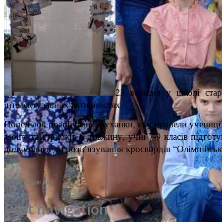
23 вересня у школі ста
інтелектуальних активностях.
Понеділок розпочали з руханки, яку провели учениці 
з бігу та стрибків в довжину, учні 7-9 класів підго
долучились до розв’язування кросвордів “Олімпійськ
Переглядів:
105
Post navigation