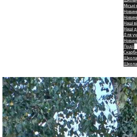
Міські
Новини
Новини
Наші в
Наші д
Для уч
Новин
Події
Скарб
Школа
Головна
Школа