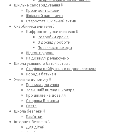
Шкільне самоврядування⇩
Президент школи
Шкільний парламент
Старостат, шкільний актив
Скарбничка вчителя⇩
Цифрові ресурси вчителів⇩
Розробки уроків
З досвіду роботи
Позакласні заходи
Відкриті уроки
На дозвіллі релаксуємо
Школа успішного батьківства⇩
Сторінка майбутнього першокласника
Поради батькам
Учням на допомогу⇩
Правила для учнів
Зовнішній вигляд школяра
Про цікаве на дозвіллі
Сторінка Ботаніка
Свята
Школа безпеки⇩
Пам’ятки
Інтернет-безпека⇩
Для дітей