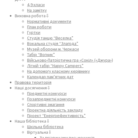
4,9 класи
На замітку
Виховна робота⇩
Нормативні документи
План роботи
Гуртки
Студія танцю “Веселка”
Вокальна студія “Злагода”
Музей оборони м. Черкаси
Табір “Вогник”
Військово-Патріотична гра «Сокіл» («Джура»)
Літній табір “Happy Campers”
На допомогу класному керівнику
Календар пам’ятних дат
Правова територія
Наші досягнення⇩
Предметні конкурси
Позапредметні конкурси
Спортивні змагання
Проектна діяльність закладу
Проект “Енергоефективність”
Наша бібліотека⇩
Шкільна бібліотека
Віртуальна⇩
За прізвищами письменників