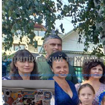
Олімпійський тиждень
25.09.2024 о 21:48
Модератор
Для учнів
,
Новини
,
Скарбничка вчителя
,