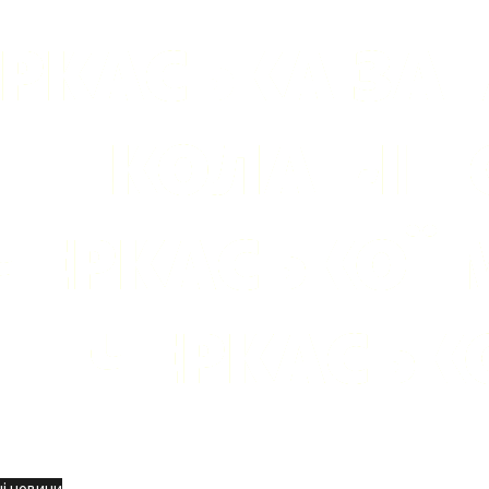
вини
і новини