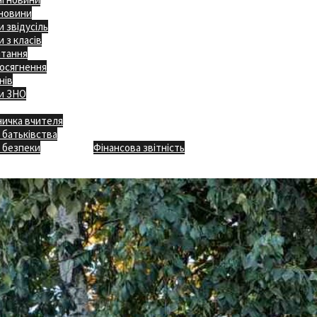
 новини
 звідусіль
 з класів
ітання
осягнення
нів
и ЗНО
ничка вчителя
Відкритість
 батьківства
Безпечна школа
Х
 безпеки
Фінансова звітність
Додаткове меню