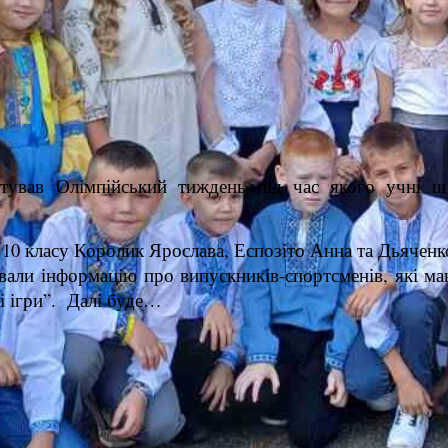
ртував Олімпійський тиждень під час якого учні ш
10 класу Королик Ярослава, Еспозіто Анна та Дьяченк
тували інформацію про випускників-спортсменів, які м
і ігри”. Далі буде…