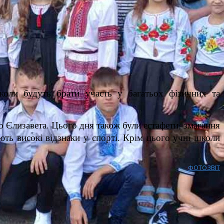
коли будуть брати участь у багатьох фізичних та
о Єлизавета. Цього дня також були естафети, змагання
ають високі відзнаки у спорті. Крім цього учні школи
ФОТОЗВІТ