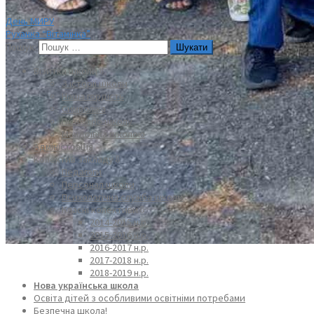
День МИРУ
Руханка “Вітамінка”
Пошук:
Візитка школи⇩
З історії школи
Наша гордість
Символіка
Пісня про школу
Мандрівка школою
Адміністрація
Колектив закладу⇩
Педагоги
Персонал школи
Психологічна служба школи
Класні колективи⇩
2014-2015 н.р.
2015-2016 н.р.
2016-2017 н.р.
2017-2018 н.р.
2018-2019 н.р.
Нова українська школа
Освіта дітей з особливими освітніми потребами
Безпечна школа!