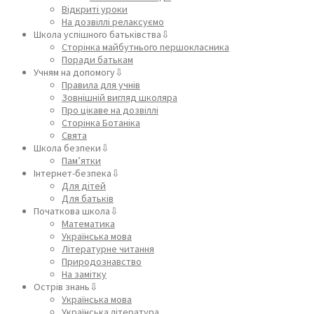
Відкриті уроки
На дозвіллі релаксуємо
Школа успішного батьківства⇩
Сторінка майбутнього першокласника
Поради батькам
Учням на допомогу⇩
Правила для учнів
Зовнішній вигляд школяра
Про цікаве на дозвіллі
Сторінка Ботаніка
Свята
Школа безпеки⇩
Пам’ятки
Інтернет-безпека⇩
Для дітей
Для батьків
Початкова школа⇩
Математика
Українська мова
Літературне читання
Природознавство
На замітку
Острів знань⇩
Українська мова
Українська література