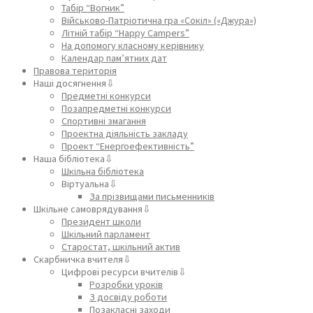
Табір “Вогник”
Військово-Патріотична гра «Сокіл» («Джура»)
Літній табір “Happy Campers”
На допомогу класному керівнику
Календар пам’ятних дат
Правова територія
Наші досягнення⇩
Предметні конкурси
Позапредметні конкурси
Спортивні змагання
Проектна діяльність закладу
Проект “Енергоефективність”
Наша бібліотека⇩
Шкільна бібліотека
Віртуальна⇩
За прізвищами письменників
Шкільне самоврядування⇩
Президент школи
Шкільний парламент
Старостат, шкільний актив
Скарбничка вчителя⇩
Цифрові ресурси вчителів⇩
Розробки уроків
З досвіду роботи
Позакласні заходи