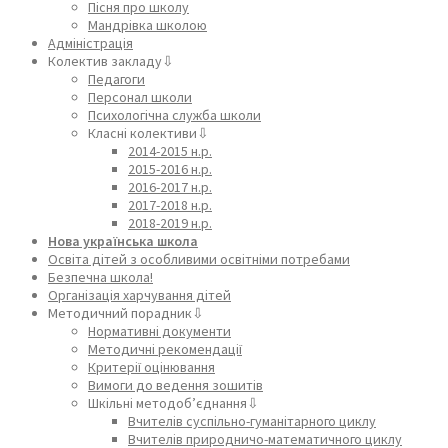
Пісня про школу
Мандрівка школою
Адміністрація
Колектив закладу⇩
Педагоги
Персонал школи
Психологічна служба школи
Класні колективи⇩
2014-2015 н.р.
2015-2016 н.р.
2016-2017 н.р.
2017-2018 н.р.
2018-2019 н.р.
Нова українська школа
Освіта дітей з особливими освітніми потребами
Безпечна школа!
Організація харчування дітей
Методичний порадник⇩
Нормативні документи
Методичні рекомендації
Критерії оцінювання
Вимоги до ведення зошитів
Шкільні методоб’єднання⇩
Вчителів суспільно-гуманітарного циклу
Вчителів природничо-математичного циклу