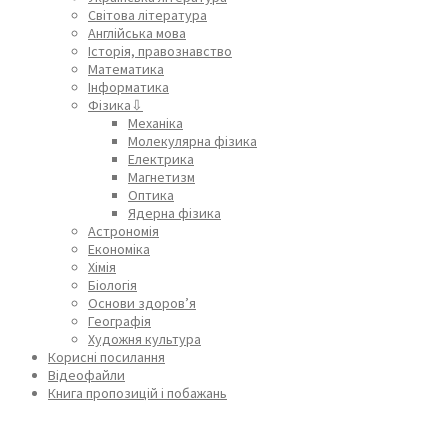
Світова література
Англійська мова
Історія, правознавство
Математика
Інформатика
Фізика⇩
Механіка
Молекулярна фізика
Електрика
Магнетизм
Оптика
Ядерна фізика
Астрономія
Економіка
Хімія
Біологія
Основи здоров’я
Географія
Художня культура
Корисні посилання
Відеофайли
Книга пропозицій і побажань