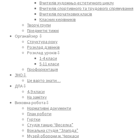
Вчителів художньо-естетичного циклу
Вчителів спортивного та трудового спрямування
Вчителів початкових класів
Класних керівників
Творчі групи
Предметні тижні
Органайзер ⇩
Структура року
Розклад дзвінків
Розклад уроків⇩
1-4 класи
5-11 класи
Профорієнтація
ЗНО⇩
Це варто знати…
ДПА⇩
4,9 класи
На замітку
Виховна робота⇩
Нормативні документи
План роботи
Гуртки
Студія танцю “Веселка”
Вокальна студія “Злагода”
Музей оборони м. Черкаси