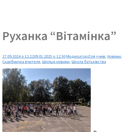
Руханка “Вітамінка”
27.09.2024 о 12:22
09.01.2025 о 12:30
Модератор
Для учнів
,
Новини
,
Скарбничка вчителя
,
Шкільні новини
,
Школа батьківства