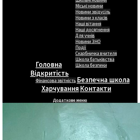
Міські новини
Новини звідусіль
Новини з класів
Наші вітання
Наші досягнення
Для учнів
Новини ЗНО
Події
Скарбничка вчителя
Школа батьківства
Головна
Школа безпеки
Відкритість
Безпечна школа
Фінансова звітність
Харчування
Контакти
Додаткове меню