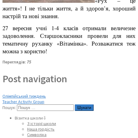
«Рух – це
життя»! І не тільки життя, а й здоров’я, хороший
настрій та нові знання.
27 вересня учні 1-4 класів отримали величезне
задоволення. Старшокласники провели для них
тематичну руханку «Вітамінка». Розважатися теж
можна з користю!
Переглядів:
75
Post navigation
Олімпійський тиждень
Teacher Activity Group
Пошук:
Візитка школи⇩
З історії школи
Наша гордість
Символіка