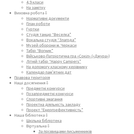
4,9 класи
На замітку
Виховна робота⇩
Нормативні документи
План роботи
Гуртки
Студія танцю “Веселка”
Вокальна студія “Злагода”
Музей оборони м. Черкаси
Табір “Вогник”
Військово-Патріотична гра «Сокіл» («Джура»)
Літній табір “Happy Campers”
На допомогу класному керівнику
Календар пам’ятних дат
Правова територія
Наші досягнення⇩
Предметні конкурси
Позапредметні конкурси
Спортивні змагання
Проектна діяльність закладу
Проект “Енергоефективність”
Наша бібліотека⇩
Шкільна бібліотека
Віртуальна⇩
За прізвищами письменників