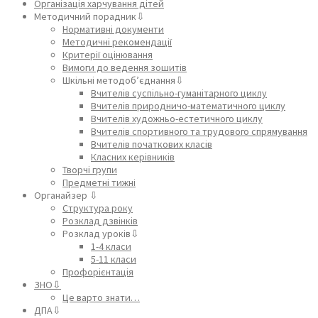
Організація харчування дітей
Методичний порадник⇩
Нормативні документи
Методичні рекомендації
Критерії оцінювання
Вимоги до ведення зошитів
Шкільні методоб’єднання⇩
Вчителів суспільно-гуманітарного циклу
Вчителів природничо-математичного циклу
Вчителів художньо-естетичного циклу
Вчителів спортивного та трудового спрямування
Вчителів початкових класів
Класних керівників
Творчі групи
Предметні тижні
Органайзер ⇩
Структура року
Розклад дзвінків
Розклад уроків⇩
1-4 класи
5-11 класи
Профорієнтація
ЗНО⇩
Це варто знати…
ДПА⇩