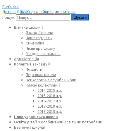
Пам’ятка!
Дитяче ДЯКУЮ для найкращих вчителів
Пошук:
Візитка школи⇩
З історії школи
Наша гордість
Символіка
Пісня про школу
Мандрівка школою
Адміністрація
Колектив закладу⇩
Педагоги
Персонал школи
Психологічна служба школи
Класні колективи⇩
2014-2015 н.р.
2015-2016 н.р.
2016-2017 н.р.
2017-2018 н.р.
2018-2019 н.р.
Нова українська школа
Освіта дітей з особливими освітніми потребами
Безпечна школа!