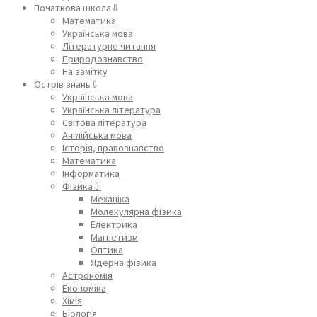
Початкова школа⇩
Математика
Українська мова
Літературне читання
Природознавство
На замітку
Острів знань⇩
Українська мова
Українська література
Світова література
Англійська мова
Історія, правознавство
Математика
Інформатика
Фізика⇩
Механіка
Молекулярна фізика
Електрика
Магнетизм
Оптика
Ядерна фізика
Астрономія
Економіка
Хімія
Біологія