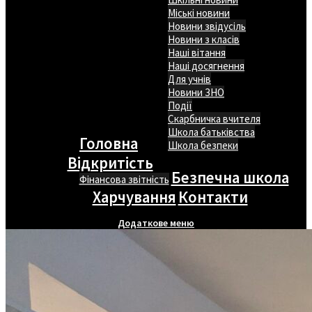
Міські новини
Новини звідусіль
Новини з класів
Наші вітання
Наші досягнення
Для учнів
Новини ЗНО
Події
Скарбничка вчителя
Школа батьківства
Головна
Школа безпеки
Відкритість
Безпечна школа
Фінансова звітність
Харчування
Контакти
Додаткове меню