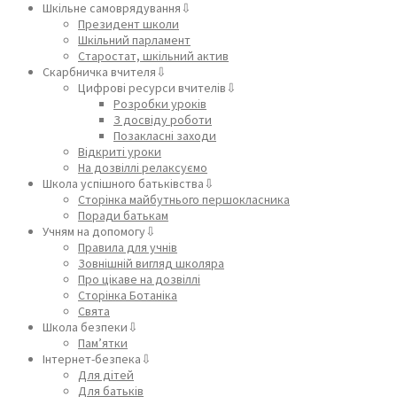
Шкільне самоврядування⇩
Президент школи
Шкільний парламент
Старостат, шкільний актив
Скарбничка вчителя⇩
Цифрові ресурси вчителів⇩
Розробки уроків
З досвіду роботи
Позакласні заходи
Відкриті уроки
На дозвіллі релаксуємо
Школа успішного батьківства⇩
Сторінка майбутнього першокласника
Поради батькам
Учням на допомогу⇩
Правила для учнів
Зовнішній вигляд школяра
Про цікаве на дозвіллі
Сторінка Ботаніка
Свята
Школа безпеки⇩
Пам’ятки
Інтернет-безпека⇩
Для дітей
Для батьків