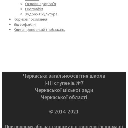
Основи здоров’я
Географія
Художня культура
Корисні посилання
Відеофайли
Книга пропозицій і побажань
Черкаська загальноосвітня школа
І-ІІІ ступенів №7
Черкаської міської ради
Черкаської області
© 2014-2021
При повному або частковому відтворенні інформації