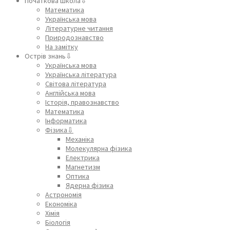
Початкова школа⇩
Математика
Українська мова
Літературне читання
Природознавство
На замітку
Острів знань⇩
Українська мова
Українська література
Світова література
Англійська мова
Історія, правознавство
Математика
Інформатика
Фізика⇩
Механіка
Молекулярна фізика
Електрика
Магнетизм
Оптика
Ядерна фізика
Астрономія
Економіка
Хімія
Біологія