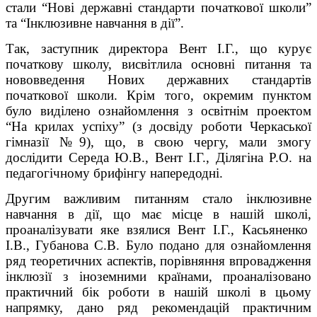
стали “Нові державні стандарти початкової школи”
та “Інклюзивне навчання в дії”.
Так, заступник директора Вент І.Г., що курує
початкову школу, висвітлила основні питання та
нововведення Нових державних стандартів
початкової школи. Крім того, окремим пунктом
було виділено ознайомлення з освітнім проектом
“На крилах успіху” (з досвіду роботи Черкаської
гімназії №9), що, в свою чергу, мали змогу
дослідити Середа Ю.В., Вент І.Г., Ділягіна Р.О. на
педагогічному брифінгу напередодні.
Другим важливим питанням стало інклюзивне
навчання в дії, що має місце в нашій школі,
проаналізувати яке взялися Вент І.Г., Касьяненко
І.В., Губанова С.В. Було подано для ознайомлення
ряд теоретичних аспектів, порівняння впровадження
інклюзії з іноземними країнами, проаналізовано
практичний бік роботи в нашій школі в цьому
напрямку, дано ряд рекомендацій практичним