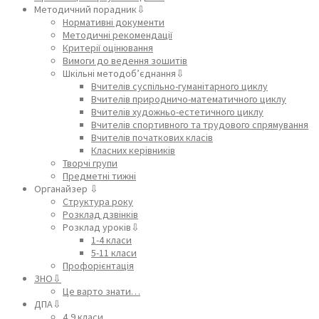
Методичний порадник⇩
Нормативні документи
Методичні рекомендації
Критерії оцінювання
Вимоги до ведення зошитів
Шкільні методоб’єднання⇩
Вчителів суспільно-гуманітарного циклу
Вчителів природничо-математичного циклу
Вчителів художньо-естетичного циклу
Вчителів спортивного та трудового спрямування
Вчителів початкових класів
Класних керівників
Творчі групи
Предметні тижні
Органайзер ⇩
Структура року
Розклад дзвінків
Розклад уроків⇩
1-4 класи
5-11 класи
Профорієнтація
ЗНО⇩
Це варто знати…
ДПА⇩
4,9 класи