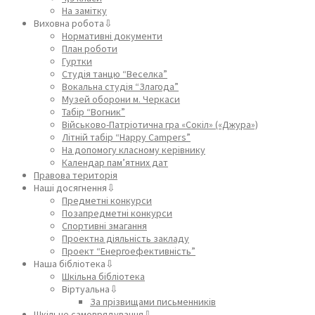
На замітку
Виховна робота⇩
Нормативні документи
План роботи
Гуртки
Студія танцю “Веселка”
Вокальна студія “Злагода”
Музей оборони м. Черкаси
Табір “Вогник”
Військово-Патріотична гра «Сокіл» («Джура»)
Літній табір “Happy Campers”
На допомогу класному керівнику
Календар пам’ятних дат
Правова територія
Наші досягнення⇩
Предметні конкурси
Позапредметні конкурси
Спортивні змагання
Проектна діяльність закладу
Проект “Енергоефективність”
Наша бібліотека⇩
Шкільна бібліотека
Віртуальна⇩
За прізвищами письменників
Шкільне самоврядування⇩