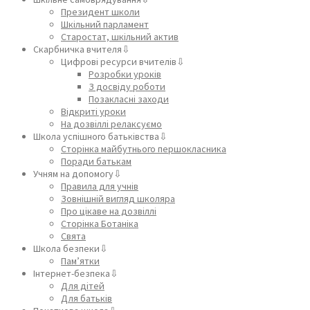
Президент школи
Шкільний парламент
Старостат, шкільний актив
Скарбничка вчителя⇩
Цифрові ресурси вчителів⇩
Розробки уроків
З досвіду роботи
Позакласні заходи
Відкриті уроки
На дозвіллі релаксуємо
Школа успішного батьківства⇩
Сторінка майбутнього першокласника
Поради батькам
Учням на допомогу⇩
Правила для учнів
Зовнішній вигляд школяра
Про цікаве на дозвіллі
Сторінка Ботаніка
Свята
Школа безпеки⇩
Пам’ятки
Інтернет-безпека⇩
Для дітей
Для батьків