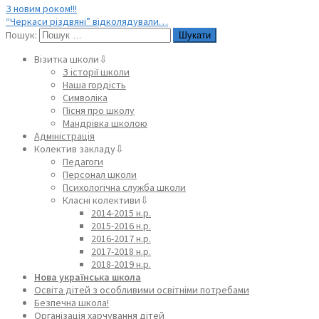
З новим роком!!!
“Черкаси різдвяні” відколядували…
Пошук:
Візитка школи⇩
З історії школи
Наша гордість
Символіка
Пісня про школу
Мандрівка школою
Адміністрація
Колектив закладу⇩
Педагоги
Персонал школи
Психологічна служба школи
Класні колективи⇩
2014-2015 н.р.
2015-2016 н.р.
2016-2017 н.р.
2017-2018 н.р.
2018-2019 н.р.
Нова українська школа
Освіта дітей з особливими освітніми потребами
Безпечна школа!
Організація харчування дітей