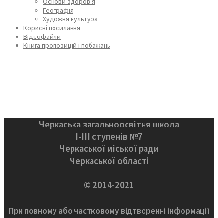
Основи здоров’я
Географія
Художня культура
Корисні посилання
Відеофайли
Книга пропозицій і побажань
Черкаська загальноосвітня школа
І-ІІІ ступенів №7
Черкаської міської ради
Черкаської області
© 2014-2021
При повному або частковому відтворенні інформації