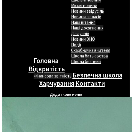
Міські новини
Новини звідусіль
Новини з класів
Наші вітання
Наші досягнення
Для учнів
Новини ЗНО
Події
Скарбничка вчителя
Школа батьківства
Головна
Школа безпеки
Відкритість
Безпечна школа
Фінансова звітність
Харчування
Контакти
Додаткове меню