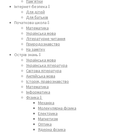
Пам’ятки
Інтернет-безпека⇩
Для дітей
Для батьків
Початкова школа⇩
Математика
Українська мова
Літературне читання
Природознавство
На замітку
Острів знань⇩
Українська мова
Українська література
Світова література
Англійська мова
Історія, правознавство
Математика
Інформатика
Фізика⇩
Механіка
Молекулярна фізика
Електрика
Магнетизм
Оптика
Ядерна фізика