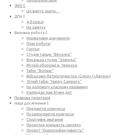
ЗНО⇩
Це варто знати…
ДПА⇩
4,9 класи
На замітку
Виховна робота⇩
Нормативні документи
План роботи
Гуртки
Студія танцю “Веселка”
Вокальна студія “Злагода”
Музей оборони м. Черкаси
Табір “Вогник”
Військово-Патріотична гра «Сокіл» («Джура»)
Літній табір “Happy Campers”
На допомогу класному керівнику
Календар пам’ятних дат
Правова територія
Наші досягнення⇩
Предметні конкурси
Позапредметні конкурси
Спортивні змагання
Проектна діяльність закладу
Проект “Енергоефективність”