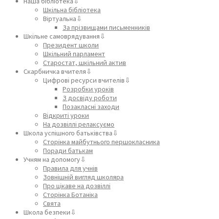
Наша бібліотека⇩
Шкільна бібліотека
Віртуальна⇩
За прізвищами письменників
Шкільне самоврядування⇩
Президент школи
Шкільний парламент
Старостат, шкільний актив
Скарбничка вчителя⇩
Цифрові ресурси вчителів⇩
Розробки уроків
З досвіду роботи
Позакласні заходи
Відкриті уроки
На дозвіллі релаксуємо
Школа успішного батьківства⇩
Сторінка майбутнього першокласника
Поради батькам
Учням на допомогу⇩
Правила для учнів
Зовнішній вигляд школяра
Про цікаве на дозвіллі
Сторінка Ботаніка
Свята
Школа безпеки⇩