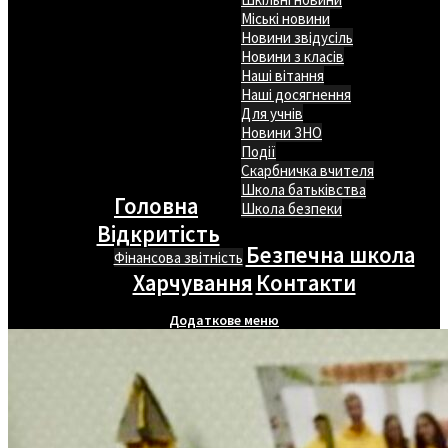
Міські новини
Новини звідусіль
Новини з класів
Наші вітання
Наші досягнення
Для учнів
Новини ЗНО
Події
Скарбничка вчителя
Школа батьківства
Головна
Школа безпеки
Відкритість
Безпечна школа
Фінансова звітність
Харчування
Контакти
Додаткове меню