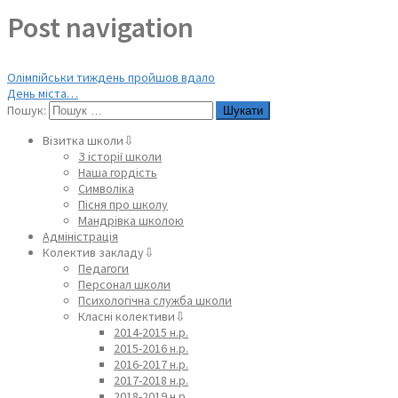
Post navigation
Олімпійськи тиждень пройшов вдало
День міста…
Пошук:
Візитка школи⇩
З історії школи
Наша гордість
Символіка
Пісня про школу
Мандрівка школою
Адміністрація
Колектив закладу⇩
Педагоги
Персонал школи
Психологічна служба школи
Класні колективи⇩
2014-2015 н.р.
2015-2016 н.р.
2016-2017 н.р.
2017-2018 н.р.
2018-2019 н.р.