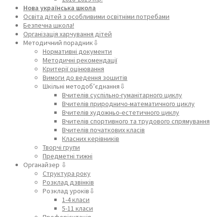
Нова українська школа
Освіта дітей з особливими освітніми потребами
Безпечна школа!
Організація харчування дітей
Методичний порадник⇩
Нормативні документи
Методичні рекомендації
Критерії оцінювання
Вимоги до ведення зошитів
Шкільні методоб’єднання⇩
Вчителів суспільно-гуманітарного циклу
Вчителів природничо-математичного циклу
Вчителів художньо-естетичного циклу
Вчителів спортивного та трудового спрямування
Вчителів початкових класів
Класних керівників
Творчі групи
Предметні тижні
Органайзер ⇩
Структура року
Розклад дзвінків
Розклад уроків⇩
1-4 класи
5-11 класи
Профорієнтація