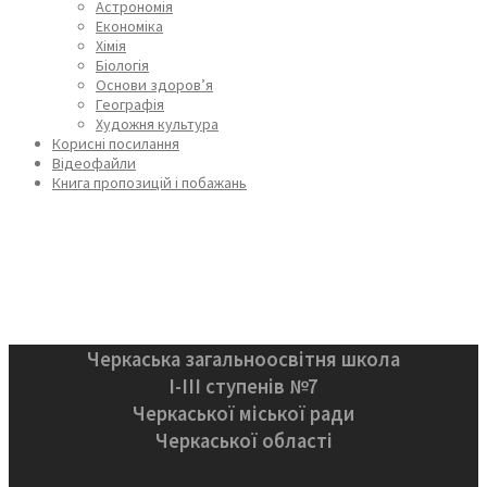
Астрономія
Економіка
Хімія
Біологія
Основи здоров’я
Географія
Художня культура
Корисні посилання
Відеофайли
Книга пропозицій і побажань
Черкаська загальноосвітня школа
І-ІІІ ступенів №7
Черкаської міської ради
Черкаської області