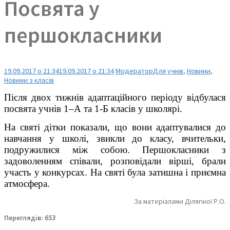
Посвята у
першокласники
19.09.2017 о 21:34
19.09.2017 о 21:34
Модератор
Для учнів
,
Новини
,
Новини з класів
Після двох тижнів адаптаційного періоду відбулася
посвята учнів 1–А та 1-Б класів у школярі.
На святі дітки показали, що вони адаптувалися до
навчання у школі, звикли до класу, вчительки,
подружилися між собою. Першокласники з
задоволенням співали, розповідали вірші, брали
участь у конкурсах. На святі була затишна і приємна
атмосфера.
За матеріалами Ділягіної Р.О.
Переглядів:
653