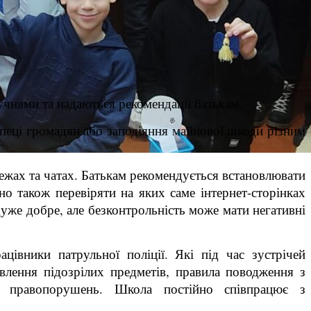
учнями та надаються рекомендації батькам.
зпеці громадян або заподіяння майнової шкоди різним
жах та чатах. Батькам рекомендується встановлювати
о також перевіряти на яких саме інтернет-сторінках
дуже добре, але безконтрольність може мати негативні
івники патрульної поліції. Які під час зустрічей
влення підозрілих предметів, правила поводження з
ння правопорушень. Школа постійно співпрацює з