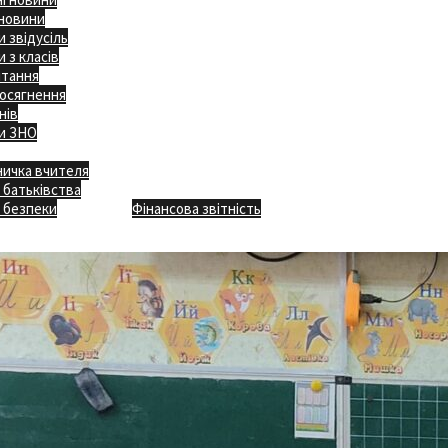
 новини
 звідусіль
 з класів
ітання
осягнення
нів
и ЗНО
ничка вчителя
Відкритість
 батьківства
Безпечна школа
Х
 безпеки
Фінансова звітність
Додаткове меню