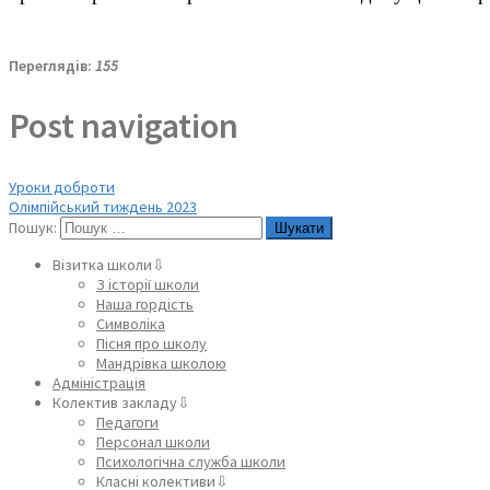
Переглядів:
155
Post navigation
Уроки доброти
Олімпійський тиждень 2023
Пошук:
Візитка школи⇩
З історії школи
Наша гордість
Символіка
Пісня про школу
Мандрівка школою
Адміністрація
Колектив закладу⇩
Педагоги
Персонал школи
Психологічна служба школи
Класні колективи⇩