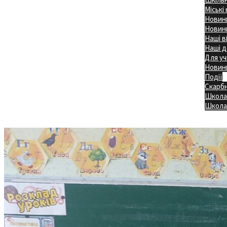
Міські
Новини
Новини
Наші в
Наші д
Для уч
Новин
Події
Скарб
Школа
Головна
Школа