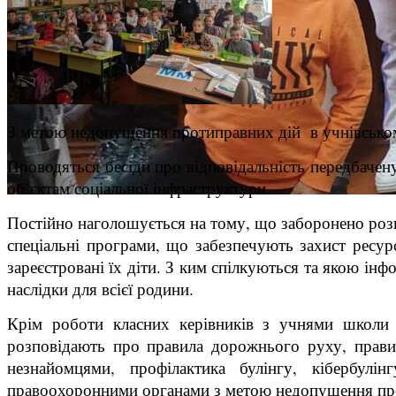
З метою недопущення протиправних дій в учнівськом
Проводяться бесіди про відповідальність передбачен
об’єктам соціальної інфраструктури.
Постійно наголошується на тому, що заборонено роз
спеціальні програми, що забезпечують захист ресур
зареєстровані їх діти. З ким спілкуються та якою ін
наслідки для всієї родини.
Крім роботи класних керівників з учнями школи п
розповідають про правила дорожнього руху, правил
незнайомцями, профілактика булінгу, кібербулі
правоохоронними органами з метою недопущення про