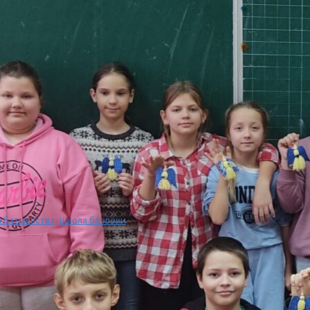
 батьківства
,
Школа безпеки