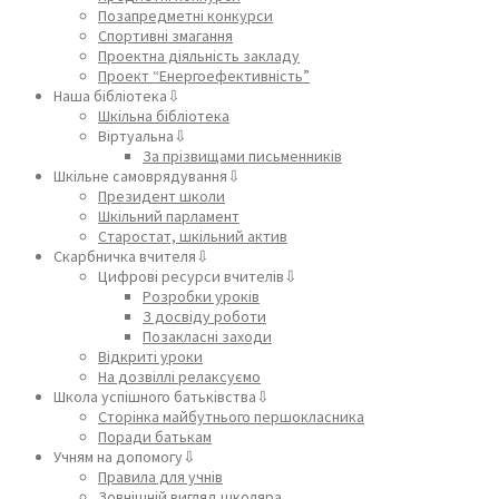
Позапредметні конкурси
Спортивні змагання
Проектна діяльність закладу
Проект “Енергоефективність”
Наша бібліотека⇩
Шкільна бібліотека
Віртуальна⇩
За прізвищами письменників
Шкільне самоврядування⇩
Президент школи
Шкільний парламент
Старостат, шкільний актив
Скарбничка вчителя⇩
Цифрові ресурси вчителів⇩
Розробки уроків
З досвіду роботи
Позакласні заходи
Відкриті уроки
На дозвіллі релаксуємо
Школа успішного батьківства⇩
Сторінка майбутнього першокласника
Поради батькам
Учням на допомогу⇩
Правила для учнів
Зовнішній вигляд школяра