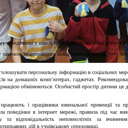
у середовищі у школі проводиться постійна робота з 
у законом за неправдиве повідомлення про загрозу бе
голошувати персональну інформацію в соціальних мере
сів на домашніх комп’ютерах, гаджетах. Рекомендован
формацією обмінюються. Особистий простір дитини це 
рацюють і працівники ювенальної превенції та прац
а поведінки в інтернет мережі, правила під час вия
нгу та відповідальність неповнолітніх за вчине
типравних дій в учнівському середовищі.