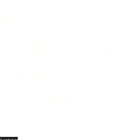
вини
і новини