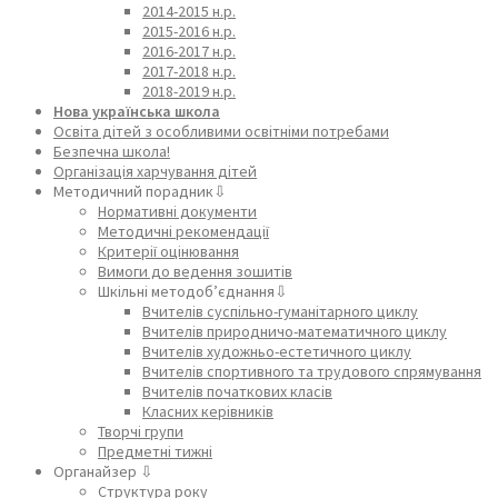
2014-2015 н.р.
2015-2016 н.р.
2016-2017 н.р.
2017-2018 н.р.
2018-2019 н.р.
Нова українська школа
Освіта дітей з особливими освітніми потребами
Безпечна школа!
Організація харчування дітей
Методичний порадник⇩
Нормативні документи
Методичні рекомендації
Критерії оцінювання
Вимоги до ведення зошитів
Шкільні методоб’єднання⇩
Вчителів суспільно-гуманітарного циклу
Вчителів природничо-математичного циклу
Вчителів художньо-естетичного циклу
Вчителів спортивного та трудового спрямування
Вчителів початкових класів
Класних керівників
Творчі групи
Предметні тижні
Органайзер ⇩
Структура року