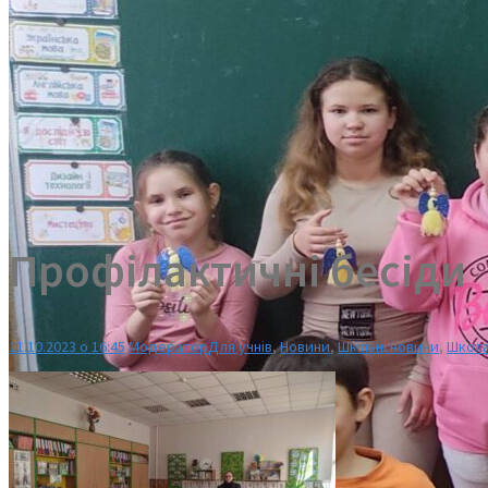
Профілактичні бесіди
11.10.2023 о 16:45
Модератор
Для учнів
,
Новини
,
Шкільні новини
,
Школа