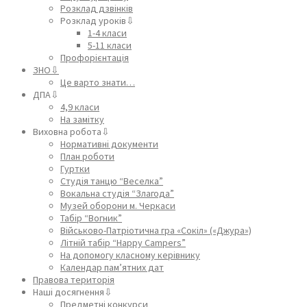
Розклад дзвінків
Розклад уроків⇩
1-4 класи
5-11 класи
Профорієнтація
ЗНО⇩
Це варто знати…
ДПА⇩
4,9 класи
На замітку
Виховна робота⇩
Нормативні документи
План роботи
Гуртки
Студія танцю “Веселка”
Вокальна студія “Злагода”
Музей оборони м. Черкаси
Табір “Вогник”
Військово-Патріотична гра «Сокіл» («Джура»)
Літній табір “Happy Campers”
На допомогу класному керівнику
Календар пам’ятних дат
Правова територія
Наші досягнення⇩
Предметні конкурси