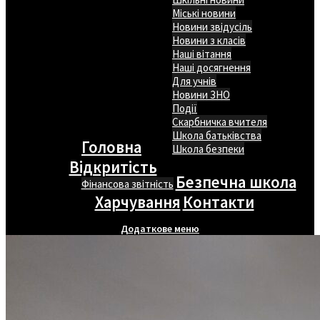
Міські новини
Новини звідусіль
Новини з класів
Наші вітання
Наші досягнення
Для учнів
Новини ЗНО
Події
Скарбничка вчителя
Школа батьківства
Головна
Школа безпеки
Відкритість
Безпечна школа
Фінансова звітність
Харчування
Контакти
Додаткове меню