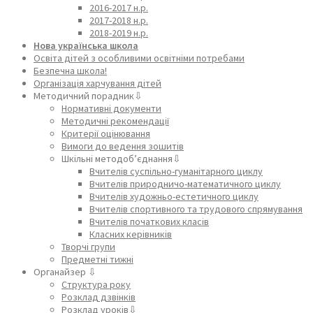
2016-2017 н.р.
2017-2018 н.р.
2018-2019 н.р.
Нова українська школа
Освіта дітей з особливими освітніми потребами
Безпечна школа!
Організація харчування дітей
Методичний порадник⇩
Нормативні документи
Методичні рекомендації
Критерії оцінювання
Вимоги до ведення зошитів
Шкільні методоб’єднання⇩
Вчителів суспільно-гуманітарного циклу
Вчителів природничо-математичного циклу
Вчителів художньо-естетичного циклу
Вчителів спортивного та трудового спрямування
Вчителів початкових класів
Класних керівників
Творчі групи
Предметні тижні
Органайзер ⇩
Структура року
Розклад дзвінків
Розклад уроків⇩