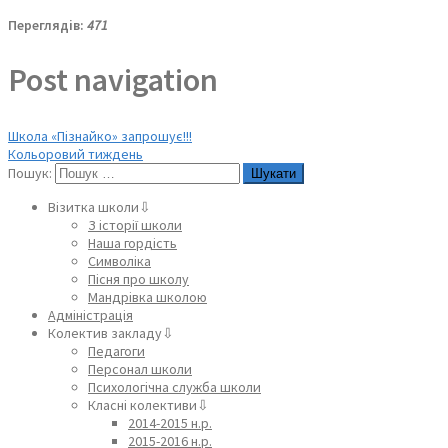
Переглядів:
471
Post navigation
Школа «Пізнайко» запрошує!!!
Кольоровий тиждень
Пошук:
Візитка школи⇩
З історії школи
Наша гордість
Символіка
Пісня про школу
Мандрівка школою
Адміністрація
Колектив закладу⇩
Педагоги
Персонал школи
Психологічна служба школи
Класні колективи⇩
2014-2015 н.р.
2015-2016 н.р.