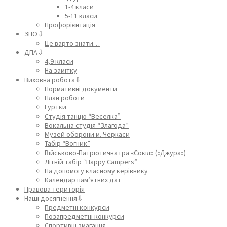
1-4 класи
5-11 класи
Профорієнтація
ЗНО⇩
Це варто знати…
ДПА⇩
4,9 класи
На замітку
Виховна робота⇩
Нормативні документи
План роботи
Гуртки
Студія танцю “Веселка”
Вокальна студія “Злагода”
Музей оборони м. Черкаси
Табір “Вогник”
Військово-Патріотична гра «Сокіл» («Джура»)
Літній табір “Happy Campers”
На допомогу класному керівнику
Календар пам’ятних дат
Правова територія
Наші досягнення⇩
Предметні конкурси
Позапредметні конкурси
Спортивні змагання