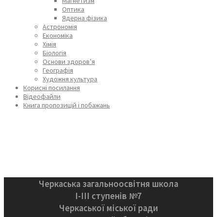
Магнетизм
Оптика
Ядерна фізика
Астрономія
Економіка
Хімія
Біологія
Основи здоров’я
Географія
Художня культура
Корисні посилання
Відеофайли
Книга пропозицій і побажань
Черкаська загальноосвітня школа
І-ІІІ ступенів №7
Черкаської міської ради