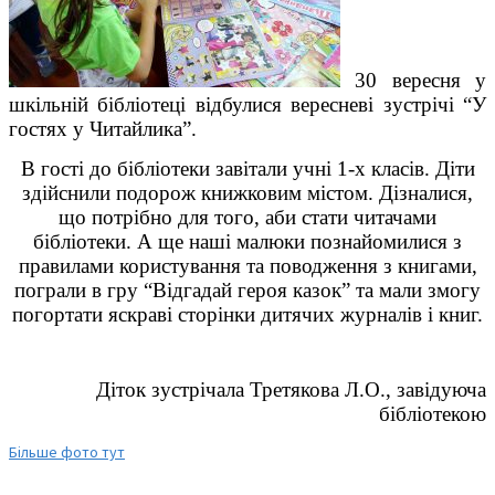
30 вересня у
шкільній бібліотеці відбулися вересневі зустрічі “У
гостях у Читайлика”.
В гості до бібліотеки завітали учні 1-х класів. Діти
здійснили подорож книжковим містом. Дізналися,
що потрібно для того, аби стати читачами
бібліотеки. А ще наші малюки познайомилися з
правилами користування та поводження з книгами,
пограли в гру “Відгадай героя казок” та мали змогу
погортати яскраві сторінки дитячих журналів і книг.
Діток зустрічала Третякова Л.О., завідуюча
бібліотекою
Більше фото тут