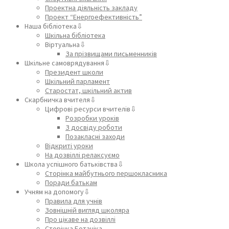
Проектна діяльність закладу
Проект “Енергоефективність”
Наша бібліотека⇩
Шкільна бібліотека
Віртуальна⇩
За прізвищами письменників
Шкільне самоврядування⇩
Президент школи
Шкільний парламент
Старостат, шкільний актив
Скарбничка вчителя⇩
Цифрові ресурси вчителів⇩
Розробки уроків
З досвіду роботи
Позакласні заходи
Відкриті уроки
На дозвіллі релаксуємо
Школа успішного батьківства⇩
Сторінка майбутнього першокласника
Поради батькам
Учням на допомогу⇩
Правила для учнів
Зовнішній вигляд школяра
Про цікаве на дозвіллі
Сторінка Ботаніка