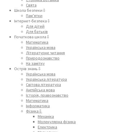
Свята
Школа безпеки⇩
Пам’ятки
Інтернет-безпека⇩
Для дітей
Для батьків
Початкова школа⇩
Математика
Українська мова
Літературне читання
Природознавство
На замітку
Острів знань⇩
Українська мова
Українська література
Світова література
Англійська мова
Історія, правознавство
Математика
Інформатика
Фізика⇩
Механіка
Молекулярна фізика
Електрика