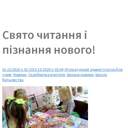
Свято читання і
пізнання нового!
01.10.2020 о 01:33
15.10.2020 о 02:04
Літературний адміністратор
Для
учнів
,
Новини
,
Скарбничка вчителя
,
Шкільні новини
,
Школа
батьківства