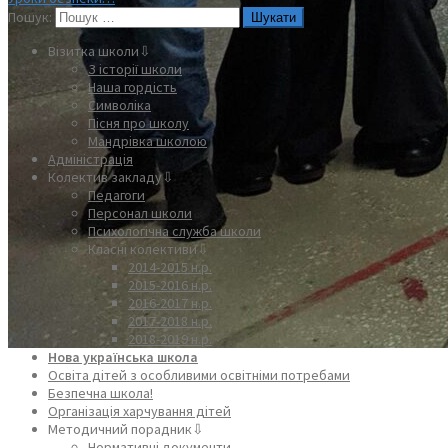
Пошук:
Візитка школи⇩
З історії школи
Наша гордість
Символіка
Пісня про школу
Мандрівка школою
Адміністрація
Колектив закладу⇩
Педагоги
Персонал школи
Психологічна служба школи
Класні колективи⇩
2014-2015 н.р.
2015-2016 н.р.
2016-2017 н.р.
2017-2018 н.р.
2018-2019 н.р.
Нова українська школа
Освіта дітей з особливими освітніми потребами
Безпечна школа!
Організація харчування дітей
Методичний порадник⇩
Нормативні документи