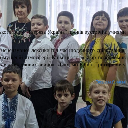
ого руху “Твереза Україна” провів зустрічі з учнями
 нецензурної лексики під час щоденного спілкування.
евимушеній атмосфері. Крім цього лектор познайомив
ись від шкідливих звичок. Дякуємо Юрію Григоровичу
Твереза Україна!