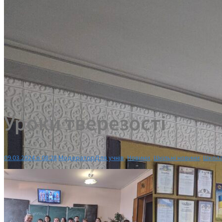
Уроки тверезості
09.03.2024 о 08:28
Модератор
Для учнів
,
Новини
,
Шкільні новини
,
Школа