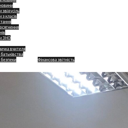
 новини
 звідусіль
 з класів
ітання
осягнення
нів
и ЗНО
ничка вчителя
Відкритість
 батьківства
Безпечна школа
Х
 безпеки
Фінансова звітність
Додаткове меню