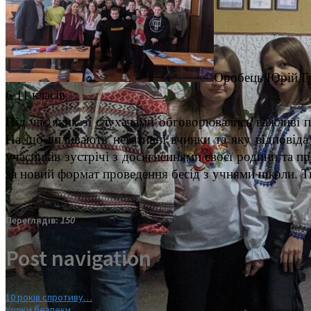
Оробець Юрій Гри
6-11 класів.
Під час яких зі слухачами обговорювались важливі п
На що впливають негативні вчинки та яку відповіда
учасників зустрічі з досягненнями своєї родини та
за новий формат проведення бесід з учнями школи. Т
Переглядів:
150
Post navigation
10 років спротиву…
Уроки безпеки…