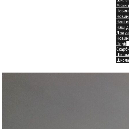
Міські
Новини
Новини
Наші в
Наші д
Для уч
Новин
Події
Скарб
Школа
Головна
Школа