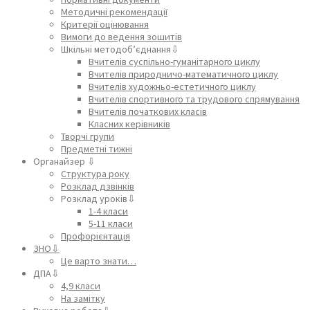
Методичні рекомендації
Критерії оцінювання
Вимоги до ведення зошитів
Шкільні методоб’єднання⇩
Вчителів суспільно-гуманітарного циклу
Вчителів природничо-математичного циклу
Вчителів художньо-естетичного циклу
Вчителів спортивного та трудового спрямування
Вчителів початкових класів
Класних керівників
Творчі групи
Предметні тижні
Органайзер ⇩
Структура року
Розклад дзвінків
Розклад уроків⇩
1-4 класи
5-11 класи
Профорієнтація
ЗНО⇩
Це варто знати…
ДПА⇩
4,9 класи
На замітку