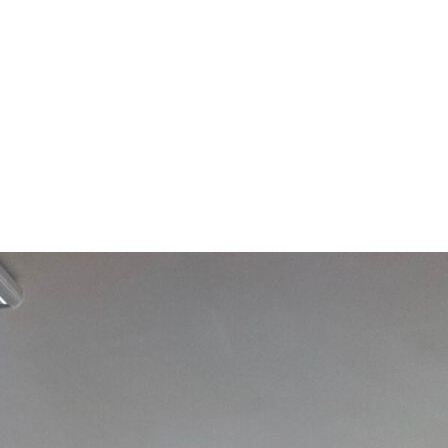
арчування
Контакти