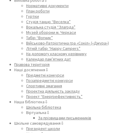
Виховна робота⇩
Нормативні документи
План роботи
Гуртки
Студія танцю “Веселка”
Вокальна студія “Злагода”
Музей оборони м. Черкаси
Табір “Вогник”
Військово-Патріотична гра «Сокіл» («Джура»)
Літній табір “Happy Campers”
На допомогу класному керівнику
Календар пам’ятних дат
Правова територія
Наші досягнення⇩
Предметні конкурси
Позапредметні конкурси
Спортивні змагання
Проектна діяльність закладу
Проект “Енергоефективність”
Наша бібліотека⇩
Шкільна бібліотека
Віртуальна⇩
За прізвищами письменників
Шкільне самоврядування⇩
Президент школи