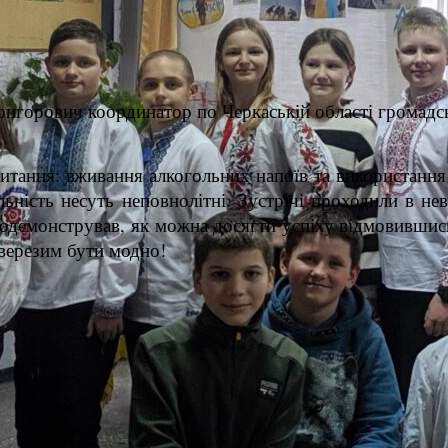
горович координатор по Черкаській області громадськ
итання: вживання алкогольних напоїв та використання
льність несуть неповнолітні. Зустрічі проходили в н
 продемонстрував, як можна досягти успіху відмовивш
верезим бути модно!