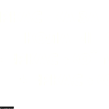
вини
і новини