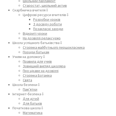
Шкільний парламент
Старостат, шкільний актив
Скарбничка вчителя⇩
Цифрові ресурси вчителів⇩
Розробки уроків
З досвіду роботи
Позакласні заходи
Відкриті уроки
На дозвіллі релаксуємо
Школа успішного батьківства⇩
Сторінка майбутнього першокласника
Поради батькам
Учням на допомогу⇩
Правила для учнів
Зовнішній вигляд школяра
Про цікаве на дозвіллі
Сторінка Ботаніка
Свята
Школа безпеки⇩
Пам’ятки
Інтернет-безпека⇩
Для дітей
Для батьків
Початкова школа⇩
Математика