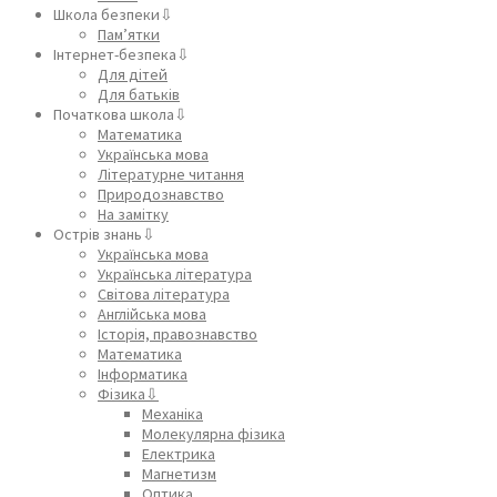
Школа безпеки⇩
Пам’ятки
Інтернет-безпека⇩
Для дітей
Для батьків
Початкова школа⇩
Математика
Українська мова
Літературне читання
Природознавство
На замітку
Острів знань⇩
Українська мова
Українська література
Світова література
Англійська мова
Історія, правознавство
Математика
Інформатика
Фізика⇩
Механіка
Молекулярна фізика
Електрика
Магнетизм
Оптика