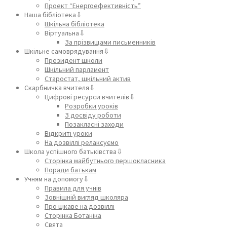
Проект “Енергоефективність”
Наша бібліотека⇩
Шкільна бібліотека
Віртуальна⇩
За прізвищами письменників
Шкільне самоврядування⇩
Президент школи
Шкільний парламент
Старостат, шкільний актив
Скарбничка вчителя⇩
Цифрові ресурси вчителів⇩
Розробки уроків
З досвіду роботи
Позакласні заходи
Відкриті уроки
На дозвіллі релаксуємо
Школа успішного батьківства⇩
Сторінка майбутнього першокласника
Поради батькам
Учням на допомогу⇩
Правила для учнів
Зовнішній вигляд школяра
Про цікаве на дозвіллі
Сторінка Ботаніка
Свята