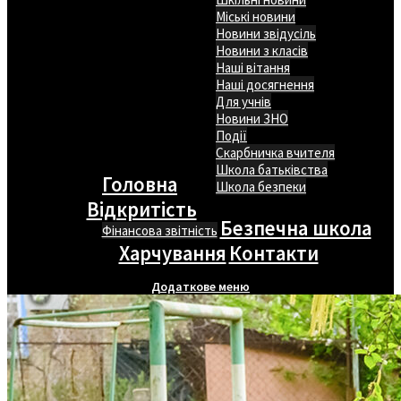
Міські новини
Новини звідусіль
Новини з класів
Наші вітання
Наші досягнення
Для учнів
Новини ЗНО
Події
Скарбничка вчителя
Школа батьківства
Головна
Школа безпеки
Відкритість
Безпечна школа
Фінансова звітність
Харчування
Контакти
Додаткове меню