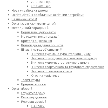
2017-2018 н.р.
2018-2019 н.р.
Нова українська школа
Освіта дітей з особливими освітніми потребами
Безпечна школа!
Організація харчування дітей
Методичний порадник⇩
Нормативні документи
Методичні рекомендації
Критерії оцінювання
Вимоги до ведення зошитів
Шкільні методоб’єднання⇩
Вчителів суспільно-гуманітарного циклу
Вчителів природничо-математичного циклу
Вчителів художньо-естетичного циклу
Вчителів спортивного та трудового спрямування
Вчителів початкових класів
Класних керівників
Творчі групи
Предметні тижні
Органайзер ⇩
Структура року
Розклад дзвінків
Розклад уроків⇩
1-4 класи