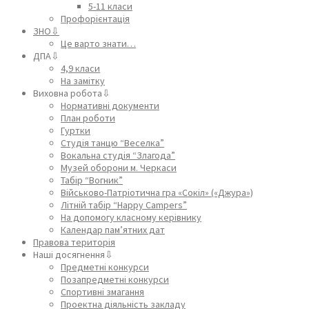
5-11 класи
Профорієнтація
ЗНО⇩
Це варто знати…
ДПА⇩
4,9 класи
На замітку
Виховна робота⇩
Нормативні документи
План роботи
Гуртки
Студія танцю “Веселка”
Вокальна студія “Злагода”
Музей оборони м. Черкаси
Табір “Вогник”
Військово-Патріотична гра «Сокіл» («Джура»)
Літній табір “Happy Campers”
На допомогу класному керівнику
Календар пам’ятних дат
Правова територія
Наші досягнення⇩
Предметні конкурси
Позапредметні конкурси
Спортивні змагання
Проектна діяльність закладу