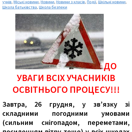
учнів
,
Міські новини
,
Новини
,
Новини з класів
,
Події
,
Шкільні новини
,
Школа батьківства
,
Школа безпеки
ДО
УВАГИ ВСІХ УЧАСНИКІВ
ОСВІТНЬОГО ПРОЦЕСУ!!!
Завтра, 26 грудня, у зв’язку зі
складними погодними умовами
(сильним снігопадом, переметами,
посиленням вітру тощо) у всіх школах