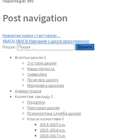
Переглядів:
993
Post navigation
Новорічні ранки стартували…
УВАГА! УВАГА! Навчання у школі призупинено!
Пошук:
Візитка школи⇩
З історії школи
Наша гордість
Символіка
Пісня про школу
Мандрівка школою
Адміністрація
Колектив закладу⇩
Педагоги
Персонал школи
Психологічна служба школи
Класні колективи⇩
2014-2015 н.р.
2015-2016 н.р.
2016-2017 н.р.