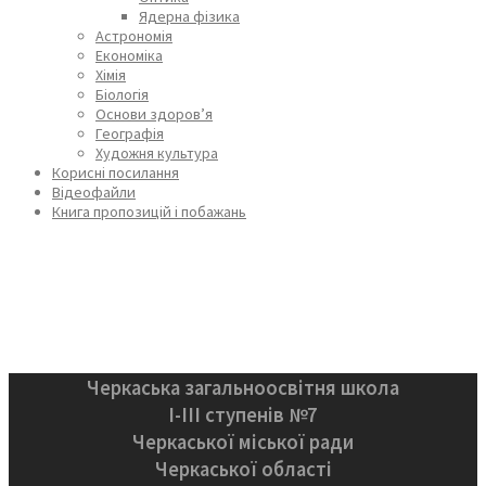
Ядерна фізика
Астрономія
Економіка
Хімія
Біологія
Основи здоров’я
Географія
Художня культура
Корисні посилання
Відеофайли
Книга пропозицій і побажань
Черкаська загальноосвітня школа
І-ІІІ ступенів №7
Черкаської міської ради
Черкаської області