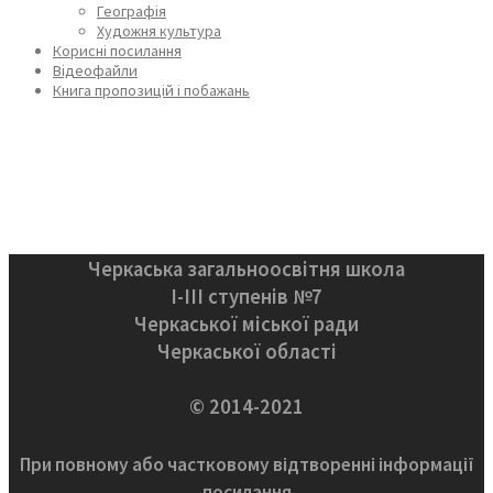
Географія
Художня культура
Корисні посилання
Відеофайли
Книга пропозицій і побажань
Черкаська загальноосвітня школа
І-ІІІ ступенів №7
Черкаської міської ради
Черкаської області
© 2014-2021
При повному або частковому відтворенні інформації
посилання