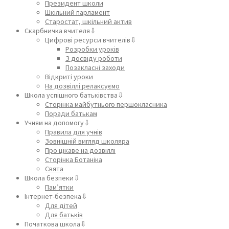
Президент школи
Шкільний парламент
Старостат, шкільний актив
Скарбничка вчителя⇩
Цифрові ресурси вчителів⇩
Розробки уроків
З досвіду роботи
Позакласні заходи
Відкриті уроки
На дозвіллі релаксуємо
Школа успішного батьківства⇩
Сторінка майбутнього першокласника
Поради батькам
Учням на допомогу⇩
Правила для учнів
Зовнішній вигляд школяра
Про цікаве на дозвіллі
Сторінка Ботаніка
Свята
Школа безпеки⇩
Пам’ятки
Інтернет-безпека⇩
Для дітей
Для батьків
Початкова школа⇩