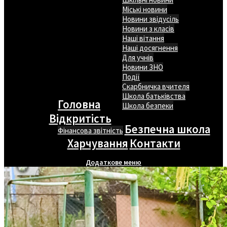
Міські новини
Новини звідусіль
Новини з класів
Наші вітання
Наші досягнення
Для учнів
Новини ЗНО
Події
Скарбничка вчителя
Школа батьківства
Головна
Школа безпеки
Відкритість
Безпечна школа
Фінансова звітність
Харчування
Контакти
Додаткове меню