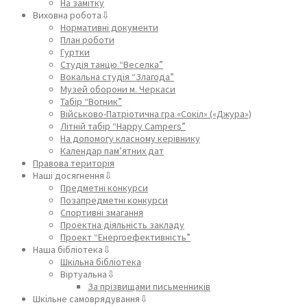
На замітку
Виховна робота⇩
Нормативні документи
План роботи
Гуртки
Студія танцю “Веселка”
Вокальна студія “Злагода”
Музей оборони м. Черкаси
Табір “Вогник”
Військово-Патріотична гра «Сокіл» («Джура»)
Літній табір “Happy Campers”
На допомогу класному керівнику
Календар пам’ятних дат
Правова територія
Наші досягнення⇩
Предметні конкурси
Позапредметні конкурси
Спортивні змагання
Проектна діяльність закладу
Проект “Енергоефективність”
Наша бібліотека⇩
Шкільна бібліотека
Віртуальна⇩
За прізвищами письменників
Шкільне самоврядування⇩