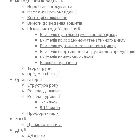
Методичний порадник⇩
Нормативні документи
Методичні рекомендації
Критерії оцінювання
Вимоги до ведення зошитів
Шкільні методоб’єднання⇩
Вчителів суспільно-гуманітарного циклу
Вчителів природничо-математичного циклу
Вчителів художньо-естетичного циклу
Вчителів спортивного та трудового спрямування
Вчителів початкових класів
Класних керівників
Творчі групи
Предметні тижні
Органайзер ⇩
Структура року
Розклад дзвінків
Розклад уроків⇩
1-4 класи
5-11 класи
Профорієнтація
ЗНО⇩
Це варто знати…
ДПА⇩
4,9 класи