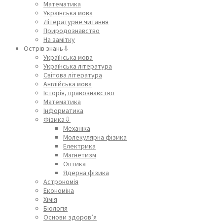
Математика
Українська мова
Літературне читання
Природознавство
На замітку
Острів знань⇩
Українська мова
Українська література
Світова література
Англійська мова
Історія, правознавство
Математика
Інформатика
Фізика⇩
Механіка
Молекулярна фізика
Електрика
Магнетизм
Оптика
Ядерна фізика
Астрономія
Економіка
Хімія
Біологія
Основи здоров’я