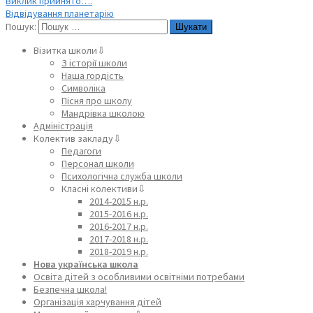
Виклик прийнято….
Відвідування планетарію
Пошук:
Візитка школи⇩
З історії школи
Наша гордість
Символіка
Пісня про школу
Мандрівка школою
Адміністрація
Колектив закладу⇩
Педагоги
Персонал школи
Психологічна служба школи
Класні колективи⇩
2014-2015 н.р.
2015-2016 н.р.
2016-2017 н.р.
2017-2018 н.р.
2018-2019 н.р.
Нова українська школа
Освіта дітей з особливими освітніми потребами
Безпечна школа!
Організація харчування дітей