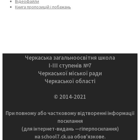
Відеофайли
Книга пропозицій і побажань
Черкаська загальноосвітня школа
І-ІІІ ступенів №7
Черкаської міської ради
Черкаської області
© 2014-2021
При повному або частковому відтворенні інформації
посилання
(для інтернет-видань —гіперпосилання)
на school7.ck.ua обов'язкове.