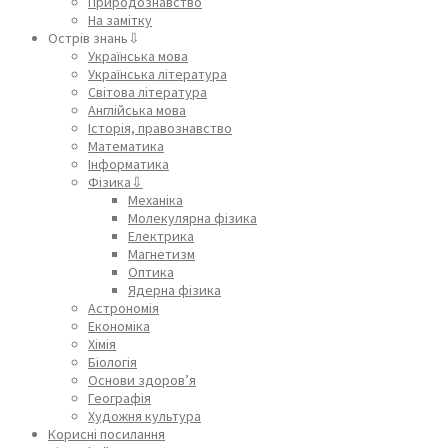
Природознавство
На замітку
Острів знань⇩
Українська мова
Українська література
Світова література
Англійська мова
Історія, правознавство
Математика
Інформатика
Фізика⇩
Механіка
Молекулярна фізика
Електрика
Магнетизм
Оптика
Ядерна фізика
Астрономія
Економіка
Хімія
Біологія
Основи здоров’я
Географія
Художня культура
Корисні посилання