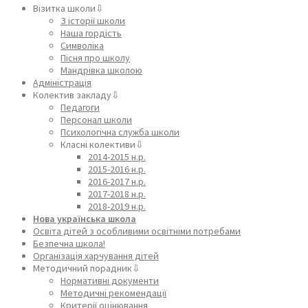
Візитка школи⇩
З історії школи
Наша гордість
Символіка
Пісня про школу
Мандрівка школою
Адміністрація
Колектив закладу⇩
Педагоги
Персонал школи
Психологічна служба школи
Класні колективи⇩
2014-2015 н.р.
2015-2016 н.р.
2016-2017 н.р.
2017-2018 н.р.
2018-2019 н.р.
Нова українська школа
Освіта дітей з особливими освітніми потребами
Безпечна школа!
Організація харчування дітей
Методичний порадник⇩
Нормативні документи
Методичні рекомендації
Критерії оцінювання