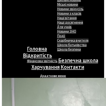
Міські новини
Новини звідусіль
Новини з класів
Наші вітання
Наші досягнення
Для учнів
Новини ЗНО
Події
Скарбничка вчителя
Школа батьківства
Головна
Школа безпеки
Відкритість
Безпечна школа
Фінансова звітність
Харчування
Контакти
Додаткове меню