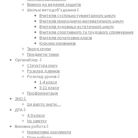
Вимоги до ведення зошитів
Шкільні методоб’єднання⇩
Вчителів суспільно-гуманітарного циклу
Вчителів природничо-математичного циклу
Вчителів художньо-естетичного циклу
Вчителів спортивного та трудового спрямування
Вчителів початкових класів
Класних керівників
Творчі групи
Предметні тижні
Органайзер ⇩
Структура року
Розклад дзвінків
Розклад уроків⇩
1-4 класи
5-11 класи
Профорієнтація
ЗНО⇩
Це варто знати…
ДПА⇩
4,9 класи
На замітку
Виховна робота⇩
Нормативні документи
План роботи