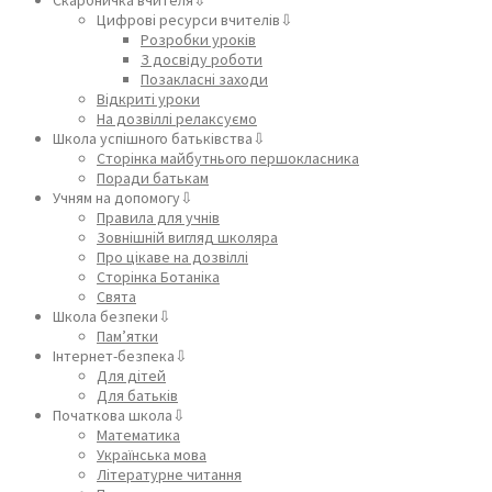
Цифрові ресурси вчителів⇩
Розробки уроків
З досвіду роботи
Позакласні заходи
Відкриті уроки
На дозвіллі релаксуємо
Школа успішного батьківства⇩
Сторінка майбутнього першокласника
Поради батькам
Учням на допомогу⇩
Правила для учнів
Зовнішній вигляд школяра
Про цікаве на дозвіллі
Сторінка Ботаніка
Свята
Школа безпеки⇩
Пам’ятки
Інтернет-безпека⇩
Для дітей
Для батьків
Початкова школа⇩
Математика
Українська мова
Літературне читання