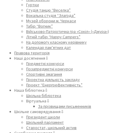
Гуртки
Студія танцю “Веселка”
Вокальна студія “Злагода”
Музей оборони м. Черкаси
Табір “Вогник”
Військово-Патріотична гра «Сокіл» («Джура»)
Літній табір “Happy Campers”
На допомогу класному керівнику
Календар пам’ятних дат
Правова територія
Наші досягнення⇩
Предметні конкурси
Позапредметні конкурси
Спортивні змагання
Проектна діяльність закладу
Проект “Енергоефективність”
Наша бібліотека⇩
Шкільна бібліотека
Віртуальна⇩
За прізвищами письменників
Шкільне самоврядування⇩
Президент школи
Шкільний парламент
Старостат, шкільний актив
Скарбничка вчителя⇩