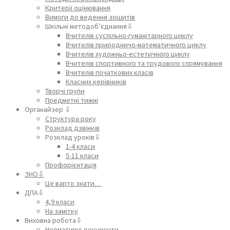
Критерії оцінювання
Вимоги до ведення зошитів
Шкільні методоб’єднання⇩
Вчителів суспільно-гуманітарного циклу
Вчителів природничо-математичного циклу
Вчителів художньо-естетичного циклу
Вчителів спортивного та трудового спрямування
Вчителів початкових класів
Класних керівників
Творчі групи
Предметні тижні
Органайзер ⇩
Структура року
Розклад дзвінків
Розклад уроків⇩
1-4 класи
5-11 класи
Профорієнтація
ЗНО⇩
Це варто знати…
ДПА⇩
4,9 класи
На замітку
Виховна робота⇩
Нормативні документи