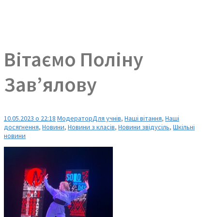
Вітаємо Поліну
Зав’ялову
10.05.2023 о 22:18
Модератор
Для учнів
,
Наші вітання
,
Наші
досягнення
,
Новини
,
Новини з класів
,
Новини звідусіль
,
Шкільні
новини