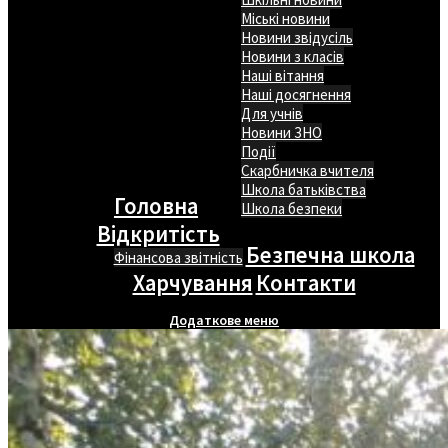
Міські новини
Новини звідусіль
Новини з класів
Наші вітання
Наші досягнення
Для учнів
Новини ЗНО
Події
Скарбничка вчителя
Школа батьківства
Головна
Школа безпеки
Відкритість
Безпечна школа
Фінансова звітність
Харчування
Контакти
Додаткове меню