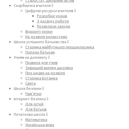
Старостат, шкільний актив
Скарбничка вчителя⇩
Цифрові ресурси вчителів⇩
Розробки уроків
З досвіду роботи
Позакласні заходи
Відкриті уроки
На дозвіллі релаксуємо
Школа успішного батьківства⇩
Сторінка майбутнього першокласника
Поради батькам
Учням на допомогу⇩
Правила для учнів
Зовнішній вигляд школяра
Про цікаве на дозвіллі
Сторінка Ботаніка
Свята
Школа безпеки⇩
Пам’ятки
Інтернет-безпека⇩
Для дітей
Для батьків
Початкова школа⇩
Математика
Українська мова