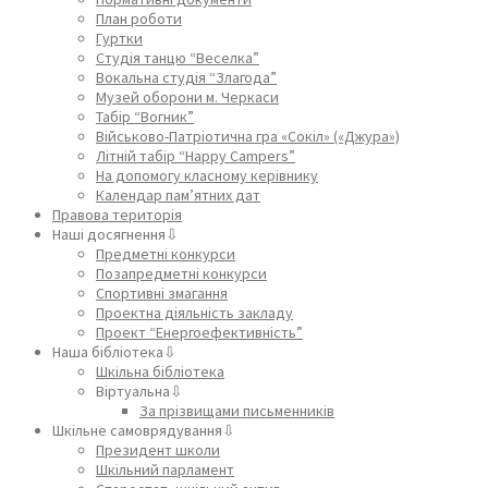
План роботи
Гуртки
Студія танцю “Веселка”
Вокальна студія “Злагода”
Музей оборони м. Черкаси
Табір “Вогник”
Військово-Патріотична гра «Сокіл» («Джура»)
Літній табір “Happy Campers”
На допомогу класному керівнику
Календар пам’ятних дат
Правова територія
Наші досягнення⇩
Предметні конкурси
Позапредметні конкурси
Спортивні змагання
Проектна діяльність закладу
Проект “Енергоефективність”
Наша бібліотека⇩
Шкільна бібліотека
Віртуальна⇩
За прізвищами письменників
Шкільне самоврядування⇩
Президент школи
Шкільний парламент