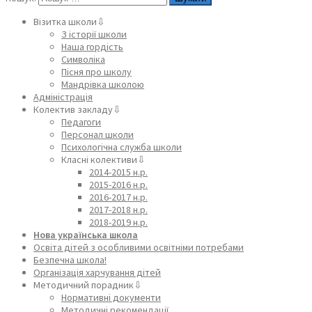
Візитка школи⇩
З історії школи
Наша гордість
Символіка
Пісня про школу
Мандрівка школою
Адміністрація
Колектив закладу⇩
Педагоги
Персонал школи
Психологічна служба школи
Класні колективи⇩
2014-2015 н.р.
2015-2016 н.р.
2016-2017 н.р.
2017-2018 н.р.
2018-2019 н.р.
Нова українська школа
Освіта дітей з особливими освітніми потребами
Безпечна школа!
Організація харчування дітей
Методичний порадник⇩
Нормативні документи
Методичні рекомендації