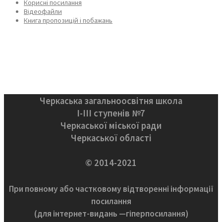
Корисні посилання
Відеофайли
Книга пропозицій і побажань
Черкаська загальноосвітня школа
І-ІІІ ступенів №7
Черкаської міської ради
Черкаської області
© 2014-2021
При повному або частковому відтворенні інформації
посилання
(для інтернет-видань —гіперпосилання)