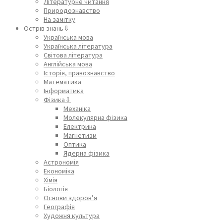
Літературне читання
Природознавство
На замітку
Острів знань⇩
Українська мова
Українська література
Світова література
Англійська мова
Історія, правознавство
Математика
Інформатика
Фізика⇩
Механіка
Молекулярна фізика
Електрика
Магнетизм
Оптика
Ядерна фізика
Астрономія
Економіка
Хімія
Біологія
Основи здоров’я
Географія
Художня культура