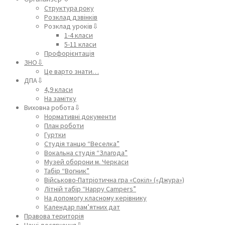
Структура року
Розклад дзвінків
Розклад уроків⇩
1-4 класи
5-11 класи
Профорієнтація
ЗНО⇩
Це варто знати…
ДПА⇩
4,9 класи
На замітку
Виховна робота⇩
Нормативні документи
План роботи
Гуртки
Студія танцю “Веселка”
Вокальна студія “Злагода”
Музей оборони м. Черкаси
Табір “Вогник”
Військово-Патріотична гра «Сокіл» («Джура»)
Літній табір “Happy Campers”
На допомогу класному керівнику
Календар пам’ятних дат
Правова територія
Наші досягнення⇩