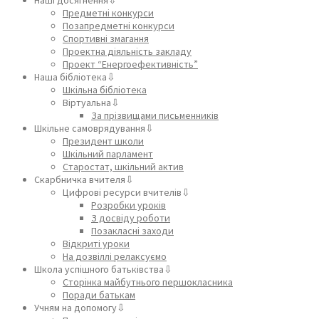
Предметні конкурси
Позапредметні конкурси
Спортивні змагання
Проектна діяльність закладу
Проект “Енергоефективність”
Наша бібліотека⇩
Шкільна бібліотека
Віртуальна⇩
За прізвищами письменників
Шкільне самоврядування⇩
Президент школи
Шкільний парламент
Старостат, шкільний актив
Скарбничка вчителя⇩
Цифрові ресурси вчителів⇩
Розробки уроків
З досвіду роботи
Позакласні заходи
Відкриті уроки
На дозвіллі релаксуємо
Школа успішного батьківства⇩
Сторінка майбутнього першокласника
Поради батькам
Учням на допомогу⇩