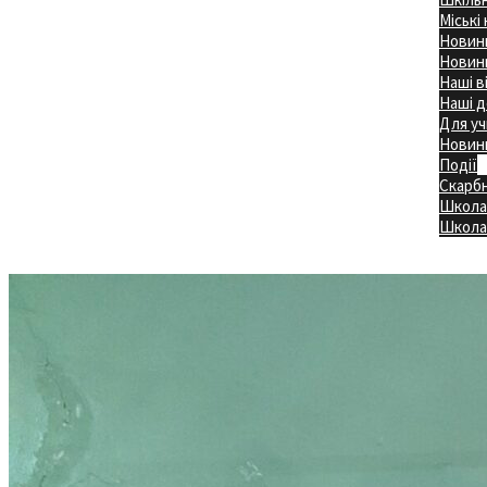
Міські
Новини
Новини
Наші в
Наші д
Для уч
Новин
Події
Скарб
Школа
Головна
Школа