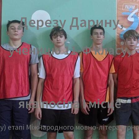
Дерезу Дарину,
ученицю 11-Ф класу,
яка посіла І місце
ому) етапі Міжнародного мовно-літературн