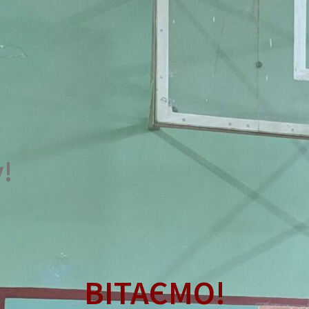
!
ВІТАЄМО!