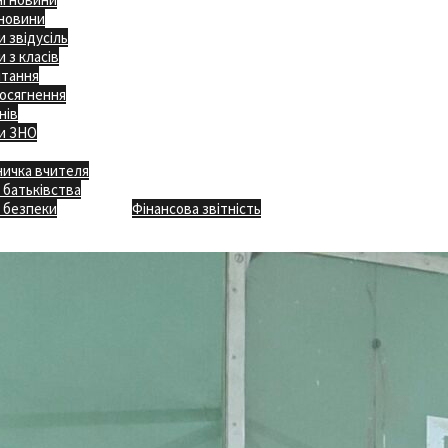
 новини
 звідусіль
 з класів
ітання
осягнення
нів
и ЗНО
ничка вчителя
Відкритість
 батьківства
Безпечна школа
Х
 безпеки
Фінансова звітність
Додаткове меню