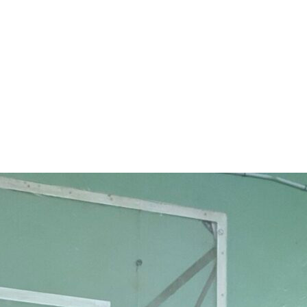
арчування
Контакти