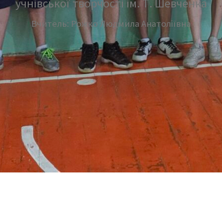
учнівської творчості ім. Т. Шевченка
Вчитель: Рожко Людмила Анатоліївна