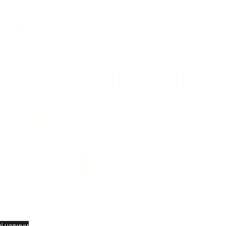
вини
і новини