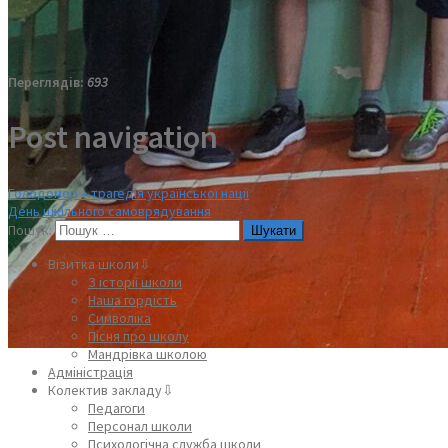
Переглядів:
693
Post navigation
Голодомор – трагедія української нації
День шкільного самоврядування
Пошук:
Візитка школи⇩
З історії школи
Наша гордість
Символіка
Пісня про школу
Мандрівка школою
Адміністрація
Колектив закладу⇩
Педагоги
Персонал школи
Психологічна служба школи