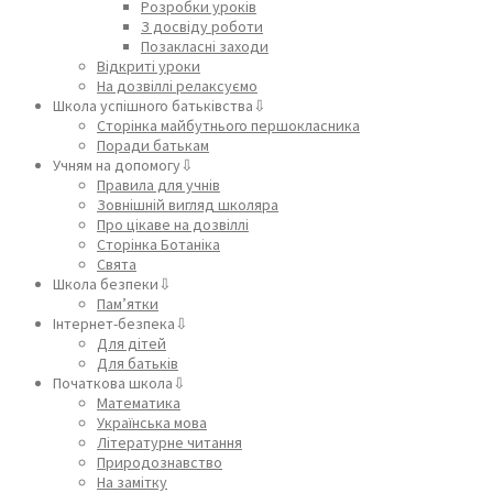
Розробки уроків
З досвіду роботи
Позакласні заходи
Відкриті уроки
На дозвіллі релаксуємо
Школа успішного батьківства⇩
Сторінка майбутнього першокласника
Поради батькам
Учням на допомогу⇩
Правила для учнів
Зовнішній вигляд школяра
Про цікаве на дозвіллі
Сторінка Ботаніка
Свята
Школа безпеки⇩
Пам’ятки
Інтернет-безпека⇩
Для дітей
Для батьків
Початкова школа⇩
Математика
Українська мова
Літературне читання
Природознавство
На замітку