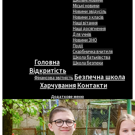
Міські новини
Новини звідусіль
Новини з класів
Наші вітання
Наші досягнення
Для учнів
Новини ЗНО
Події
Скарбничка вчителя
Школа батьківства
Головна
Школа безпеки
Відкритість
Безпечна школа
Фінансова звітність
Харчування
Контакти
Додаткове меню