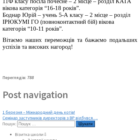
11Ф класу посіла почесне – 2 місце – розділ КАТА
вікова категорія “16-18 років”.
Боднар Юрій – учень 5-А класу – 2 місце – розділ
ІРЮКУМІ ГО (повноконтактний бій) вікова
категорія “10-11 років”.
Вітаємо наших переможців та бажаємо подальших
успіхів та високих нагород!
Переглядів:
788
Post navigation
1 березня – Міжнародний день котів!
Семінар заступників директорів з ВР відбувся….
Пошук:
Візитка школи⇩
З історії школи