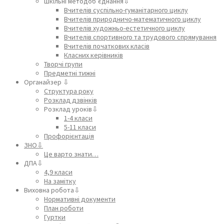
Шкільні методоб’єднання⇩
Вчителів суспільно-гуманітарного циклу
Вчителів природничо-математичного циклу
Вчителів художньо-естетичного циклу
Вчителів спортивного та трудового спрямування
Вчителів початкових класів
Класних керівників
Творчі групи
Предметні тижні
Органайзер ⇩
Структура року
Розклад дзвінків
Розклад уроків⇩
1-4 класи
5-11 класи
Профорієнтація
ЗНО⇩
Це варто знати…
ДПА⇩
4,9 класи
На замітку
Виховна робота⇩
Нормативні документи
План роботи
Гуртки