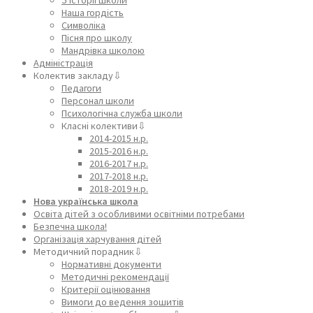
Наша гордість
Символіка
Пісня про школу
Мандрівка школою
Адміністрація
Колектив закладу⇩
Педагоги
Персонал школи
Психологічна служба школи
Класні колективи⇩
2014-2015 н.р.
2015-2016 н.р.
2016-2017 н.р.
2017-2018 н.р.
2018-2019 н.р.
Нова українська школа
Освіта дітей з особливими освітніми потребами
Безпечна школа!
Організація харчування дітей
Методичний порадник⇩
Нормативні документи
Методичні рекомендації
Критерії оцінювання
Вимоги до ведення зошитів