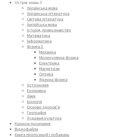
Острів знань⇩
Українська мова
Українська література
Світова література
Англійська мова
Історія, правознавство
Математика
Інформатика
Фізика⇩
Механіка
Молекулярна фізика
Електрика
Магнетизм
Оптика
Ядерна фізика
Астрономія
Економіка
Хімія
Біологія
Основи здоров’я
Географія
Художня культура
Корисні посилання
Відеофайли
Книга пропозицій і побажань